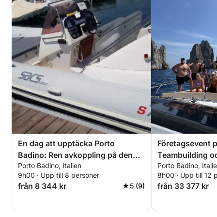
En dag att upptäcka Porto
Företagsevent p
Badino: Ren avkoppling på den
Teambuilding oc
Porto Badino, Italien
Porto Badino, Itali
italienska blå havet
avkoppling
9h00 · Upp till 8 personer
8h00 · Upp till 12 
från 8 344 kr
från 33 377 kr
5 (9)