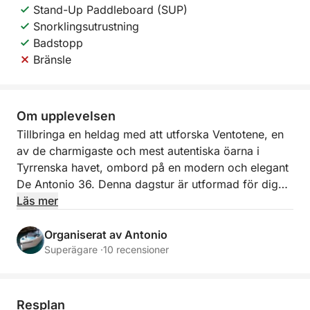
Stand-Up Paddleboard (SUP)
Snorklingsutrustning
Badstopp
Bränsle
Om upplevelsen
Tillbringa en heldag med att utforska Ventotene, en
av de charmigaste och mest autentiska öarna i
Tyrrenska havet, ombord på en modern och elegant
De Antonio 36. Denna dagstur är utformad för dig
som vill utforska ön från havet och njuta av orörda
Läs mer
vyer, kristallklart vatten och en avslappnad och lugn
atmosfär.
Organiserat av Antonio
Superägare ·
10 recensioner
Dagen börjar med en seglats till Ventotene, där du
kan uppskatta det öppna havet och friheten med en
båt. När du når ön fortsätter turen längs kusten, med
Resplan