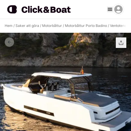
Hem
/
Saker att göra
/
Motorbåttur
/
Motorbåttur Porto Badino
/
Ventotene B