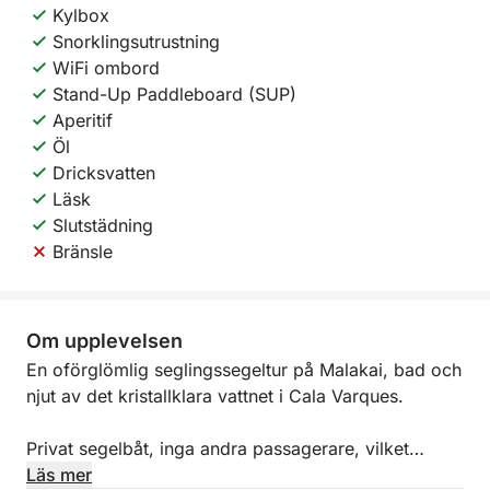
Kylbox
Snorklingsutrustning
WiFi ombord
Stand-Up Paddleboard (SUP)
Aperitif
Öl
Dricksvatten
Läsk
Slutstädning
Bränsle
Om upplevelsen
En oförglömlig seglingssegeltur på Malakai, bad och
njut av det kristallklara vattnet i Cala Varques.
Privat segelbåt, inga andra passagerare, vilket
garanterar maximal avskildhet.
Läs mer