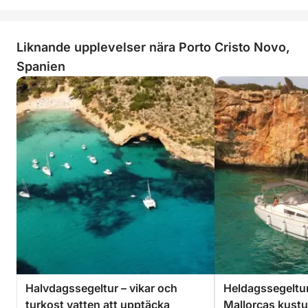
Liknande upplevelser nära Porto Cristo Novo,
Spanien
Halvdagssegeltur – vikar och
Heldagssegeltur
turkost vatten att upptäcka
Mallorcas kust