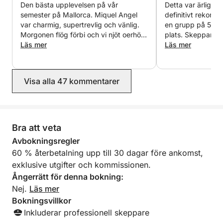
Den bästa upplevelsen på vår
Detta var ärligt ta
Segelbåten Malakai har, tillsammans med skepparen
semester på Mallorca. Miquel Angel
definitivt rekomm
Miquel Àngel, seglat tusentals sjömil genom
var charmig, supertrevlig och vänlig.
en grupp på 5, de
Medelhavet. Ett mycket sjövärdigt och säkert fartyg.
Morgonen flög förbi och vi njöt oerhört
plats. Skepparen 
Kapten Miquel Àngel, född på Mallorca och sjöman
mycket.
Läs mer
kunnig, vänlig och
Läs mer
så roligt på padd
sedan barnsben, känner perfekt till platserna att
stränderna han tog
besöka och det lokala vädret.
fantastiska. Jag s
Visa alla 47 kommentarer
rekommendera den
Ingår: bränsle, passagerarförsäkring, snacks och
om jag än försökt
drycker, paddelsurfing, snorkling, slutstädning,
moms
Bra att veta
Avbokningsregler
60 % återbetalning upp till 30 dagar före ankomst,
exklusive utgifter och kommissionen.
Ångerrätt för denna bokning:
Nej.
Läs mer
Bokningsvillkor
Inkluderar professionell skeppare