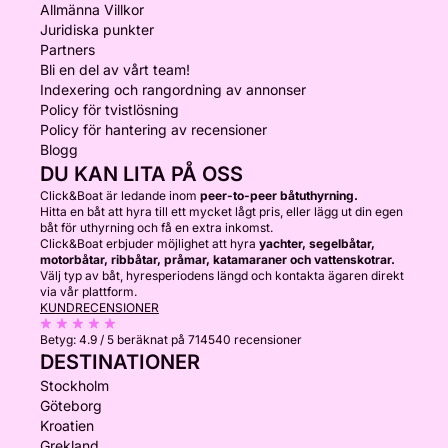
Allmänna Villkor
Juridiska punkter
Partners
Bli en del av vårt team!
Indexering och rangordning av annonser
Policy för tvistlösning
Policy för hantering av recensioner
Blogg
DU KAN LITA PÅ OSS
Click&Boat är ledande inom
peer-to-peer båtuthyrning.
Hitta en båt att hyra till ett mycket lågt pris, eller lägg ut din egen
båt för uthyrning och få en extra inkomst.
Click&Boat erbjuder möjlighet att hyra
yachter, segelbåtar,
motorbåtar, ribbåtar, pråmar, katamaraner och vattenskotrar.
Välj typ av båt, hyresperiodens längd och kontakta ägaren direkt
via vår plattform.
KUNDRECENSIONER
Betyg:
4.9 / 5
beräknat på 714540 recensioner
DESTINATIONER
Stockholm
Göteborg
Kroatien
Grekland