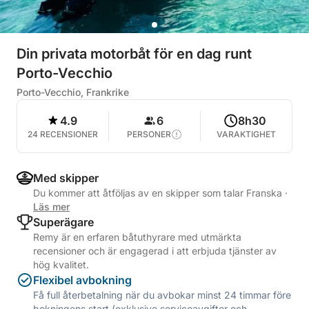
Din privata motorbåt för en dag runt
Porto-Vecchio
Porto-Vecchio, Frankrike
4.9
6
8h30
24 RECENSIONER
PERSONER
VARAKTIGHET
Med skipper
Du kommer att åtföljas av en skipper som talar Franska
·
Läs mer
Superägare
Remy är en erfaren båtuthyrare med utmärkta
recensioner och är engagerad i att erbjuda tjänster av
hög kvalitet.
Flexibel avbokning
Få full återbetalning när du avbokar minst 24 timmar före
bokningens start (exklusive serviceavgifter och