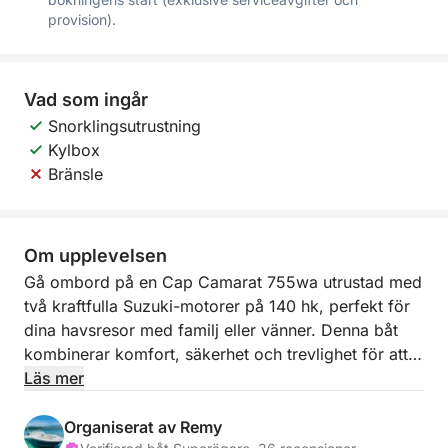
provision).
Vad som ingår
Snorklingsutrustning
Kylbox
Bränsle
Om upplevelsen
Gå ombord på en Cap Camarat 755wa utrustad med
två kraftfulla Suzuki-motorer på 140 hk, perfekt för
dina havsresor med familj eller vänner. Denna båt
kombinerar komfort, säkerhet och trevlighet för att
ge dig oförglömliga stunder.
Läs mer
7 personer inklusive skeppare
Organiserat av Remy