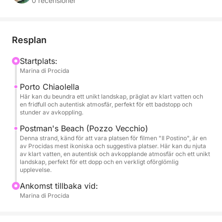
Medelhavet. Upphämtning finns också tillgänglig
0 recensioner
från hamnen Marina Grande för extra bekvämlighet.
Under dagen seglar du längs hela öns kust och
Resplan
utforskar gömda vikar, ikoniska stränder och
kristallklart vatten. Bland de mest suggestiva
Startplats:
Marina di Procida
ögonblicken är ett stopp i Chiaiolella hamnområde,
där du kan simma i de berömda naturliga poolerna
Porto Chiaolella
och besöka Pozzo Vecchio-stranden. Du kommer att
Här kan du beundra ett unikt landskap, präglat av klart vatten och
en fridfull och autentisk atmosfär, perfekt för ett badstopp och
ha gott om tid att koppla av, ta flera badpauser och
stunder av avkoppling.
uppleva havet i fullständig frihet.
Postman's Beach (Pozzo Vecchio)
Denna strand, känd för att vara platsen för filmen "Il Postino", är en
Ombord njuter du av lunch tillsammans med drycker,
av Procidas mest ikoniska och suggestiva platser. Här kan du njuta
av klart vatten, en autentisk och avkopplande atmosfär och ett unikt
för en ännu mer komplett och autentisk upplevelse.
landskap, perfekt för ett dopp och en verkligt oförglömlig
upplevelse.
Denna upplevelse är perfekt för dig som vill njuta av
Ankomst tillbaka vid:
en exklusiv dag på en båt, som kombinerar
Marina di Procida
avkoppling, natur och oförglömliga stunder med
vänner, familj eller som ett par.