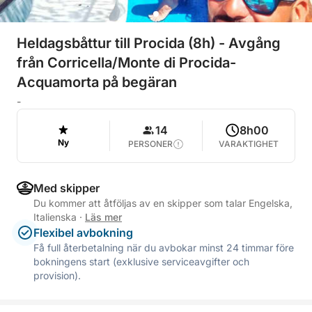
Heldagsbåttur till Procida (8h) - Avgång
från Corricella/Monte di Procida-
Acquamorta på begäran
-
14
8h00
Ny
PERSONER
VARAKTIGHET
Med skipper
Du kommer att åtföljas av en skipper som talar Engelska,
Italienska
·
Läs mer
Flexibel avbokning
Få full återbetalning när du avbokar minst 24 timmar före
bokningens start (exklusive serviceavgifter och
provision).