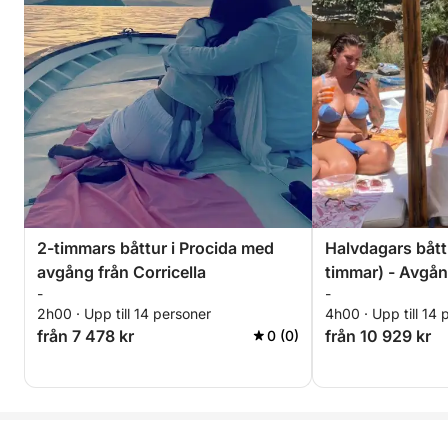
2-timmars båttur i Procida med
Halvdagars båttu
avgång från Corricella
timmar) - Avgån
-
-
Corricella/Mont
2h00 · Upp till 14 personer
4h00 · Upp till 14 
Acquamorta - p
från 7 478 kr
från 10 929 kr
0 (0)