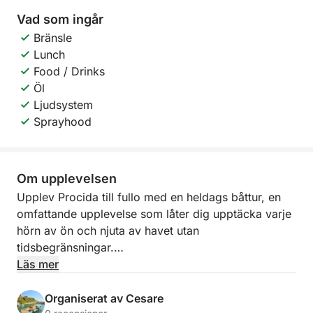
Vad som ingår
Bränsle
Lunch
Food / Drinks
Öl
Ljudsystem
Sprayhood
Om upplevelsen
Upplev Procida till fullo med en heldags båttur, en
omfattande upplevelse som låter dig upptäcka varje
hörn av ön och njuta av havet utan
tidsbegränsningar.
Läs mer
Avgång sker från den fantastiska Marina di
Corricella, en av de charmigaste platserna i
Organiserat av Cesare