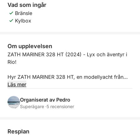
Vad som ingår
Bränsle
Kylbox
Om upplevelsen
ZATH MARINER 328 HT (2024) - Lyx och äventyr i
Rio!
Hyr ZATH MARINER 328 HT, en modellyacht från
2024, och utforska Rio de Janeiro med stil och
Läs mer
komfort! Perfekt för oförglömliga resor genom
Guanabarabukten, Cagarrasöarna och paradisiska
Organiserat av Pedro
stränder.
Superägare ·
5 recensioner
**Upplevelse:**
Resplan
Njut av unika stunder med vänner och familj ombord