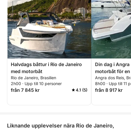
Halvdags båttur i Rio de Janeiro
Din dag i Angra 
med motorbåt
motorbåt för en
Rio de Janeiro, Brasilien
Angra dos Reis, Bra
upptäcktsfärd
2h00 · Upp till 10 personer
8h00 · Upp till 11 
från 7 845 kr
från 8 917 kr
4.1 (5)
Liknande upplevelser nära Rio de Janeiro,