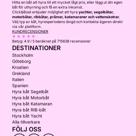
Hitta en båt att hyra till ett mycket lågt pris, eller lägg ut din egen
båt för uthyrning och få en extra inkomst.
Click&Boat erbjuder möjlighet att hyra
yachter, segelbåtar,
motorbåtar, ribbåtar, pråmar, katamaraner och vattenskotrar.
Välj typ av båt, hyresperiodens längd och kontakta ägaren direkt
via vår plattform.
KUNDRECENSIONER
Betyg:
4.9 / 5
beräknat på 715638 recensioner
DESTINATIONER
Stockholm
Göteborg
Kroatien
Grekland
Italien
Spanien
Hyra båt Segelbåt
Hyra båt Motorbåt
Hyra båt Katamaran
Hyra båt RIB-båt
Hyra båt Yacht
Alla tillverkare
FÖLJ OSS