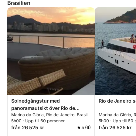
Brasilien
Solnedgångstur med
Rio de Janeiro s
panoramautsikt över Rio de
Marina da Glória, Rio de Janeiro, Brasil
Marina da Glória, R
Janeiro (endast för grupper)
5h00 · Upp till 60 personer
5h00 · Upp till 60
från 26 525 kr
från 26 525 kr
5 (6)