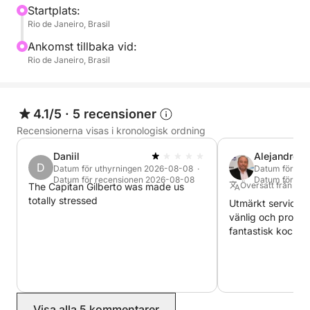
på denna lyxyacht. Perfekt för:
Startplats:
Rio de Janeiro, Brasil
* Sightseeingturer
Ankomst tillbaka vid:
* Fester och evenemang
Rio de Janeiro, Brasil
* Dykning och snorkling
* Sportfiske
* Avkoppling och solbad
4.1/5
·
5 recensioner
Recensionerna visas i kronologisk ordning
Daniil
Alejandro
D
Datum för uthyrningen 2026-08-08 ·
Datum för uth
Datum för recensionen 2026-08-08
Datum för rec
Översatt från Sp
The Capitan Gilberto was made us
totally stressed
Utmärkt service,
vänlig och profess
fantastisk kock o
Visa alla 5 kommentarer