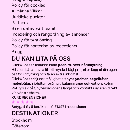
Policy för cookies
Allmänna Villkor
Juridiska punkter
Partners
Bli en del av vårt team!
Indexering och rangordning av annonser
Policy för tvistlösning
Policy för hantering av recensioner
Blogg
DU KAN LITA PÅ OSS
Click&Boat är ledande inom
peer-to-peer båtuthyrning.
Hitta en båt att hyra till ett mycket lågt pris, eller lägg ut din egen
båt för uthyrning och få en extra inkomst.
Click&Boat erbjuder möjlighet att hyra
yachter, segelbåtar,
motorbåtar, ribbåtar, pråmar, katamaraner och vattenskotrar.
Välj typ av båt, hyresperiodens längd och kontakta ägaren direkt
via vår plattform.
KUNDRECENSIONER
Betyg:
4.9 / 5
beräknat på 713471 recensioner
DESTINATIONER
Stockholm
Göteborg