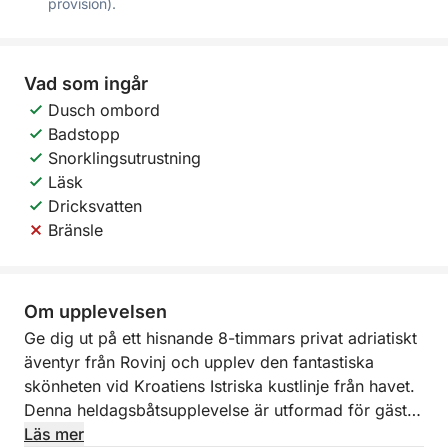
provision).
Vad som ingår
Dusch ombord
Badstopp
Snorklingsutrustning
Läsk
Dricksvatten
Bränsle
Om upplevelsen
Ge dig ut på ett hisnande 8-timmars privat adriatiskt
äventyr från Rovinj och upplev den fantastiska
skönheten vid Kroatiens Istriska kustlinje från havet.
Denna heldagsbåtsupplevelse är utformad för gäster
som söker fullständig frihet, avkoppling och
Läs mer