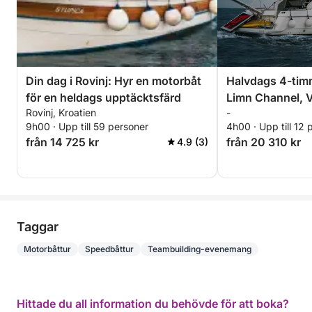
Din dag i Rovinj: Hyr en motorbåt
Halvdags 4-tim
för en heldags upptäcktsfärd
Limn Channel, V
Rovinj, Kroatien
-
och mer med dr
9h00 · Upp till 59 personer
4h00 · Upp till 12 
från 14 725 kr
från 20 310 kr
4.9 (3)
Taggar
Motorbåttur
Speedbåttur
Teambuilding-evenemang
Hittade du all information du behövde för att boka?