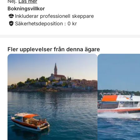
denna privata upplevelse ett av de bästa sätten att
Nej.
Läs mer
upptäcka Rovinjs och Adriatiska kustens skönhet.
Bokningsvillkor
Inkluderar professionell skeppare
Kontakta oss nu och skapa din perfekta privata
Säkerhetsdeposition : 0 kr
båtdag i Rovinj.
Fler upplevelser från denna ägare