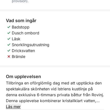
provision).
Vad som ingår
Badstopp
Dusch ombord
Läsk
Snorklingsutrustning
Dricksvatten
Bränsle
Om upplevelsen
Tillbringa en oförglömlig dag med att upptäcka den
spektakulära skönheten vid Istriens kustlinje på
denna exklusiva 6-timmars privata båttur från Rovinj.
Denna upplevelse kombinerar kristallklart vatten,
gömda vikar, natursköna ö-kryssningar och
Läs mer