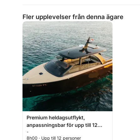
Fler upplevelser från denna ägare
Premium heldagsutflykt,
anpassningsbar för upp till 12
-
personer på en motorbåt, all
8h00 · Upp till 12 personer