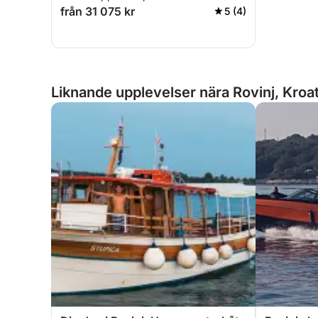
inclusive med skeppare, Istrien
från 31 075 kr
5 (4)
Liknande upplevelser nära Rovinj, Kroa