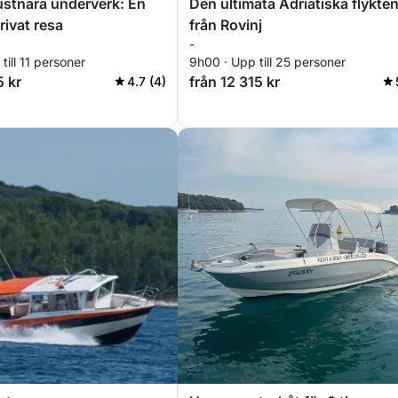
ustnära underverk: En
Den ultimata Adriatiska flykte
rivat resa
från Rovinj
-
till 11 personer
9h00 · Upp till 25 personer
5 kr
från 12 315 kr
4.7 (4)