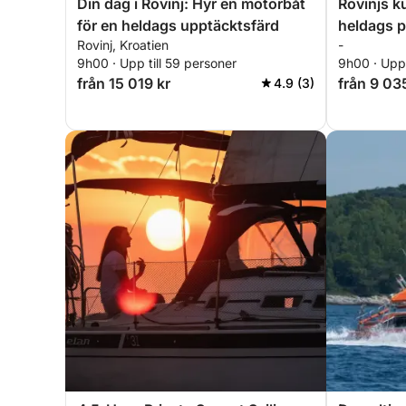
Din dag i Rovinj: Hyr en motorbåt
Rovinjs k
för en heldags upptäcktsfärd
heldags p
Rovinj, Kroatien
-
9h00 · Upp till 59 personer
9h00 · Upp 
från 15 019 kr
från 9 03
4.9 (3)