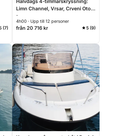
n
Halvdags 4-timmarskryssning:
Limn Channel, Vrsar, Crveni Otok
-
och mer med drinkar och snacks
4h00 · Upp till 12 personer
från 20 716 kr
5 (7)
5 (9)