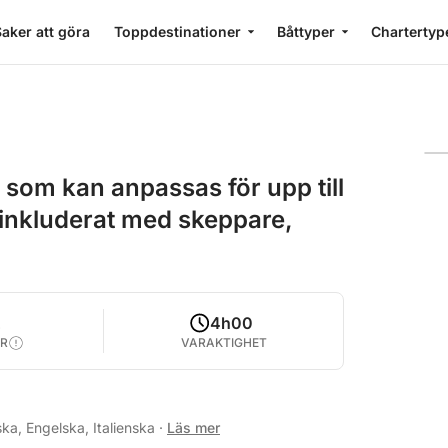
aker att göra
Toppdestinationer
Båttyper
Chartertyp
som kan anpassas för upp till
 inkluderat med skeppare,
2
4h00
R
VARAKTIGHET
ska, Engelska, Italienska
·
Läs mer