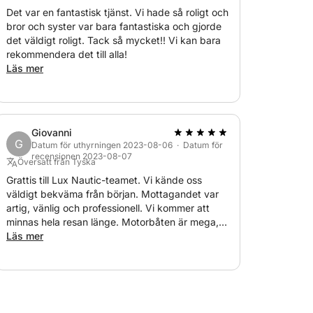
Det var en fantastisk tjänst. Vi hade så roligt och
bror och syster var bara fantastiska och gjorde
det väldigt roligt. Tack så mycket!! Vi kan bara
rekommendera det till alla!
Läs mer
Giovanni
G
Datum för uthyrningen 2023-08-06 · Datum för
recensionen 2023-08-07
Översatt från Tyska
Grattis till Lux Nautic-teamet. Vi kände oss
väldigt bekväma från början. Mottagandet var
artig, vänlig och professionell. Vi kommer att
minnas hela resan länge. Motorbåten är mega,
mycket bekväm och erbjuder den lyx som
Läs mer
erbjuds. Teamet är mycket kunnigt och tog oss
till mycket vackra vikar, inklusive den vackra
strandön med de olika barerna. Vi blev
behandlade som vänner och samtalen var
därefter. Våra önskemål uppfylldes... Slutsats: Vi