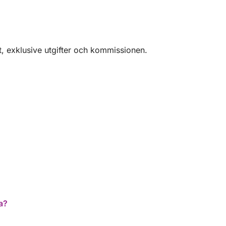
kan rekommendera det till alla som vill tillbringa
en oförglömlig dag. Vänliga hälsningar Giovanni,
Claudia och vår hund Heli.
t, exklusive utgifter och kommissionen.
a?