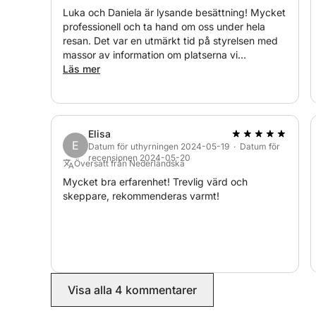
Luka och Daniela är lysande besättning! Mycket
professionell och ta hand om oss under hela
resan. Det var en utmärkt tid på styrelsen med
massor av information om platserna vi
passerade. Stopp på mycket fina platser och
Läs mer
snabba resor i havet. Rekommenderar verkligen
att göra en resa med dem.
Elisa
E
Datum för uthyrningen 2024-05-19 · Datum för
recensionen 2024-05-20
Översatt från Nederländska
Mycket bra erfarenhet! Trevlig värd och
skeppare, rekommenderas varmt!
Visa alla 4 kommentarer