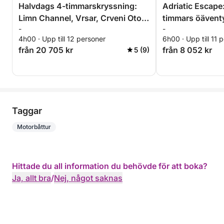
Halvdags 4-timmarskryssning:
Adriatic Escape:
Limn Channel, Vrsar, Crveni Otok
timmars öävent
-
-
och mer med drinkar och snacks
snorkling och d
4h00 · Upp till 12 personer
6h00 · Upp till 11 
från 20 705 kr
från 8 052 kr
5 (9)
Taggar
Motorbåttur
Hittade du all information du behövde för att boka?
Ja, allt bra
/
Nej, något saknas