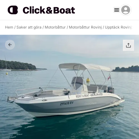
Hem
/
Saker att göra
/
Motorbåttur
/
Motorbåttur Rovinj
/
Upptäck Rovinj: En 