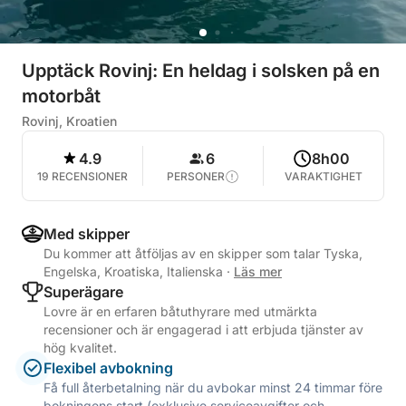
Upptäck Rovinj: En heldag i solsken på en
motorbåt
Rovinj, Kroatien
4.9
6
8h00
19 RECENSIONER
PERSONER
VARAKTIGHET
Med skipper
Du kommer att åtföljas av en skipper som talar Tyska,
Engelska, Kroatiska, Italienska
·
Läs mer
Superägare
Lovre är en erfaren båtuthyrare med utmärkta
recensioner och är engagerad i att erbjuda tjänster av
hög kvalitet.
Flexibel avbokning
Få full återbetalning när du avbokar minst 24 timmar före
bokningens start (exklusive serviceavgifter och