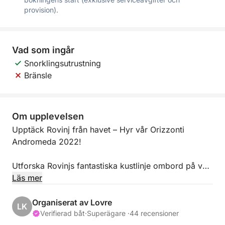
provision).
Vad som ingår
Snorklingsutrustning
Bränsle
Om upplevelsen
Upptäck Rovinj från havet – Hyr vår Orizzonti
Andromeda 2022!
Utforska Rovinjs fantastiska kustlinje ombord på vår
Orizzonti Andromeda, en elegant och bekväm 6,5
Läs mer
meter lång motorbåt utrustad med en kraftfull 115 hk
Mercury Pro XS-motor. Oavsett om du föredrar att
Organiserat av Lovre
LK
vara kapten själv (med giltigt båtkörkort) eller
Verifierad båt
·
Superägare ·
44 recensioner