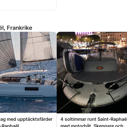
l, Frankrike
dag med upptäcktsfärder
4 soltimmar runt Saint-Raphaë
t-Raphaël
med motorbåt. Skeppare och