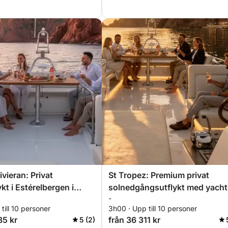
gångsupplevelse
ombinerar äventyr, avkoppling och elegans för
 vackraste landskap.
vieran: Privat
St Tropez: Premium privat
kt i Estérelbergen i
solnedgångsutflykt med yacht 
-
gen med aperitif,
Estérelbergen med aperitif,
till 10 personer
3h00 · Upp till 10 personer
rding och snorkling
paddleboarding och snorkling
85 kr
från 36 311 kr
5 (2)