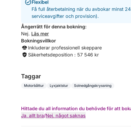
Fortsätt din resa till de magnifika Calanques de l
Flexibel
vikar, röda vulkaniska klippor och kristallklart v
Få full återbetalning när du avbokar minst 2
huvudsakligen är tillgänglig från sjövägen.
serviceavgifter och provision).
Ångerrätt för denna bokning:
Njut av en avkopplande kryssning i en elegant lo
Nej.
Läs mer
färger.
Bokningsvillkor
Inkluderar professionell skeppare
✨ Stunder av äventyr och avkoppling
Säkerhetsdeposition : 57 546 kr
• Simning i kristallklart vatten
• Snorkling för att utforska havsbotten
• Paddleboarding i avskilda vikar
Taggar
• Avkoppling på yachtens solstolar
• Upptäck Estérels ikoniska landskap i solnedgå
Motorbåttur
Lyxjaktstur
Solnedgångskryssning
🥂 Premiumaperitif ombord
Hittade du all information du behövde för att bok
Njut av premiumchampagne eller rosé tillsammans 
Ja, allt bra
/
Nej, något saknas
ostbricka i en elegant och avslappnad atmosfär me