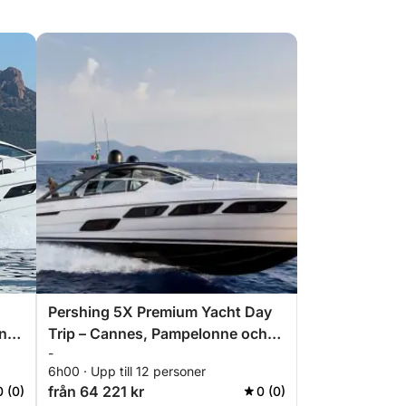
Pershing 5X Premium Yacht Day
n
Trip – Cannes, Pampelonne och
-
Cap Taillat
6h00 · Upp till 12 personer
från 64 221 kr
0 (0)
0 (0)