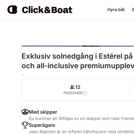
Hyra båt
S
Exklusiv solnedgång i Estérel på
och all-inclusive premiumupple
-
12
PERSONER
Med skipper
Du kommer att åtföljas av en skipper som talar Frans
Superägare
Jean Baptiste är en erfaren båtuthyrare med utmärkta