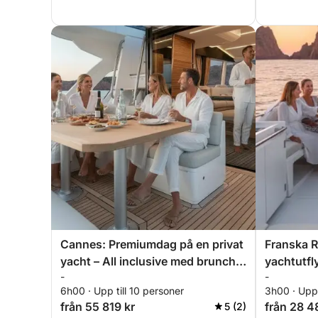
• Utforskning av Île d’Or och Calanques i Estérel
• Elegant, avkopplande och uppslukande solned
En exklusiv kryssning i hjärtat av Estérel, som k
en oförglömlig kväll med utsikt över Medelhavets
Cannes: Premiumdag på en privat
Franska Ri
yacht – All inclusive med brunch
yachtutfly
-
-
och vattensporter
solnedgån
6h00 · Upp till 10 personer
3h00 · Upp 
paddleboa
från 55 819 kr
från 28 4
5 (2)