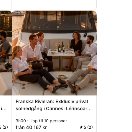
Franska Rivieran: Exklusiv privat
i
solnedgång i Cannes: Lérinsöarna
-
och premiumaperitif
3h00 · Upp till 10 personer
från 40 167 kr
5 (2)
5 (2)