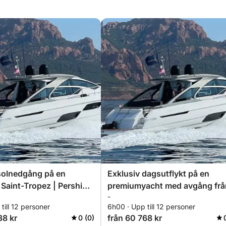
 exceptionell utsikt över Esterelkusten och
solnedgång på en
Exklusiv dagsutflykt på en
i Saint-Tropez | Pershing
premiumyacht med avgång frå
-
HIA
Saint-Tropez | ALL INCLUSIVE
till 12 personer
6h00 · Upp till 12 personer
38 kr
från 60 768 kr
0 (0)