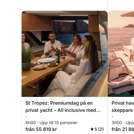
St Tropez: Premiumdag på en
Privat ha
privat yacht – All inclusive med
skeppare
-
-
brunch och vattensporter
i solnedg
6h00 · Upp till 10 personer
3h00 · Upp 
aperitif,
från 55 819 kr
från 21 86
5 (2)
snorkling