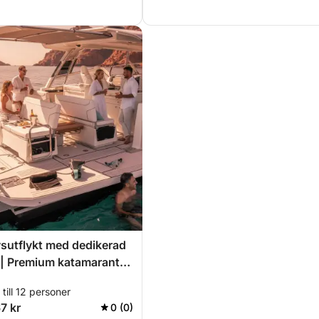
vsutflykt med dedikerad
 | Premium katamarantur
ången – Estérel med
till 12 personer
 paddleboarding och
7 kr
0 (0)