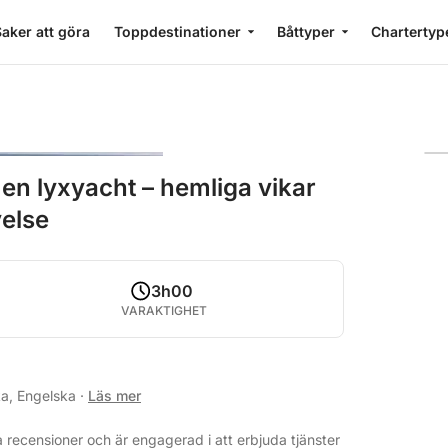
aker att göra
Toppdestinationer
Båttyper
Chartertyp
 en lyxyacht – hemliga vikar
velse
3h00
VARAKTIGHET
ka, Engelska
·
Läs mer
 recensioner och är engagerad i att erbjuda tjänster