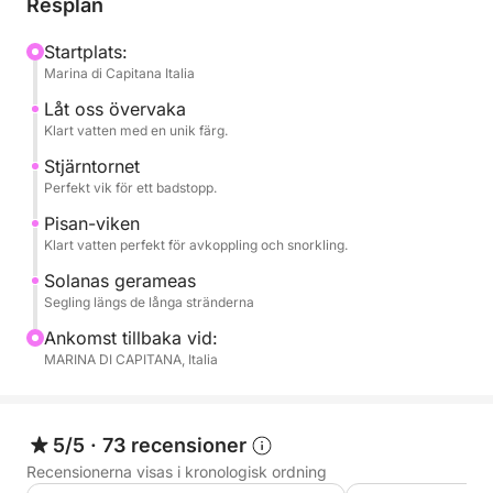
Resplan
klippor och gömda vikar, med badstopp i
kristallklart vatten som Cala Fighera, Cala Mosca
Startplats:
Marina di Capitana Italia
och Djävulens Sadel, en ikonisk symbol för Cagliari.
Det klara vattnet är perfekt för simning, snorkling
Låt oss övervaka
eller helt enkelt avkoppling.
Klart vatten med en unik färg.
Stjärntornet
Ombord kan du koppla av i solen, njuta av
Perfekt vik för ett badstopp.
havsbrisen och uppleva havet i fullständig lugn.
Pisan-viken
Tempot är flexibelt och avslappnat, med gott om tid
Klart vatten perfekt för avkoppling och snorkling.
ägnad åt avkoppling och upptäckter.
Solanas gerameas
Segling längs de långa stränderna
Perfekt för par, familjer eller små grupper, det är den
Ankomst tillbaka vid:
perfekta upplevelsen för dig som söker autenticitet,
MARINA DI CAPITANA, Italia
natur och frihet.
Boka nu på Click&Boat och upplev Cagliari med
5/5
·
73 recensioner
segelbåt.
Recensionerna visas i kronologisk ordning