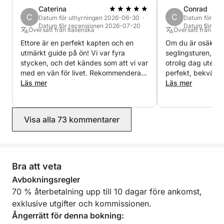
Caterina
Conrad
C
C
Datum för uthyrningen 2026-06-30 ·
Datum för ut
Datum för recensionen 2026-07-20
Datum för re
Översatt från Italienska
Översatt från Eng
Ettore är en perfekt kapten och en
Om du är osäker 
utmärkt guide på ön! Vi var fyra
seglingsturen, gö
stycken, och det kändes som att vi var
otrolig dag ute på
med en vän för livet. Rekommenderas
perfekt, bekväm 
starkt, är mycket hjälpsam och mycket
Läs mer
underhållen. Vår 
Läs mer
erfaren.
gjorde allt för att s
säkra, avslappnad
Utsikten var his
Visa alla 73 kommentarer
i kristallklart vat
övergripande stä
Kan inte rekomme
upplevelsen tillrä
kommer definitivt
Bra att veta
gång vi är tillbak
Avbokningsregler
Ettore. Vi ber att
70 % återbetalning upp till 10 dagar före ankomst,
sommaren! Du fört
exklusive utgifter och kommissionen.
Ångerrätt för denna bokning: