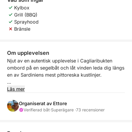
Kylbox
Grill (BBQ)
Sprayhood
Bränsle
Om upplevelsen
Njut av en autentisk upplevelse i Cagliaribukten
ombord på en segelbåt och låt vinden leda dig längs
en av Sardiniens mest pittoreska kustlinjer.
Segling erbjuder ett lugnt och avslappnat tempo,
Läs mer
perfekt för dig som vill fly vardagens stress och
fördjupa dig helt i naturen. Långt från motorljudet
Organiserat av Ettore
kommer du att njuta av havets brus, vinden i seglen
Verifierad båt
·
Superägare ·
73 recensioner
och hisnande vyer.
Under dagen seglar du längs kusten, förbi vita