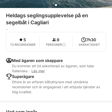
Heldags seglingsupplevelse på en
segelbåt i Cagliari
-
5
9
7h30
73 RECENSIONER
PERSONER
VARAKTIGHET
Med ägaren som skeppare
Du kommer att bli eskorterad av ägaren, som talar
Italienska.
·
Läs mer
Superägare
Ettore är en erfaren båtuthyrare med utmärkta
recensioner och är engagerad i att erbjuda tjänster av
hög kvalitet.
Vad som ingår