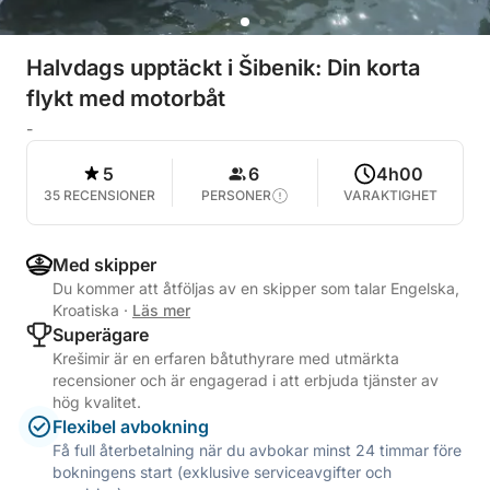
Halvdags upptäckt i Šibenik: Din korta
flykt med motorbåt
-
5
6
4h00
35 RECENSIONER
PERSONER
VARAKTIGHET
Med skipper
Du kommer att åtföljas av en skipper som talar Engelska,
Kroatiska
·
Läs mer
Superägare
Krešimir är en erfaren båtuthyrare med utmärkta
recensioner och är engagerad i att erbjuda tjänster av
hög kvalitet.
Flexibel avbokning
Få full återbetalning när du avbokar minst 24 timmar före
bokningens start (exklusive serviceavgifter och