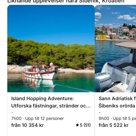
Liknande upplevelser nära Šibenik, Kroatien
Island Hopping Adventure:
Sann Adriatisk f
Utforska fästningar, stränder och
Šibeniks orörda
-
-
gömda skatter
7h00 · Upp till 12 personer
9h00 · Upp till 5 p
från 10 354 kr
från 5 522 kr
5 (51)