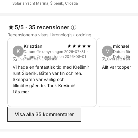
Solaris Yacht Marina, Šibenik, Croatia
5/5
·
35 recensioner
Recensionerna visas i kronologisk ordning
Krisztian
michael
K
M
Datum för uthyrningen 2026-07-31 ·
Datum för ut
Datum för recensionen 2026-08-01
Datum för re
Översatt från Engelska
Översatt från Tys
Vi hade en fantastisk tid med Krešimir
Allt var toppen tr
runt Šibenik. Båten var fin och ren.
Skepparen var vänlig och
tillmötesgående. Tack Krešimir!
Läs mer
Visa alla 35 kommentarer