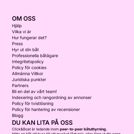
OM OSS
Hjälp
Vilka vi är
Hur fungerar det?
Press
Hyr ut din båt
Professionella båtägare
Integritetspolicy
Policy för cookies
Allmänna Villkor
Juridiska punkter
Partners
Bli en del av vårt team!
Indexering och rangordning av annonser
Policy för tvistlösning
Policy för hantering av recensioner
Blogg
DU KAN LITA PÅ OSS
Click&Boat är ledande inom
peer-to-peer båtuthyrning.
Hitta en båt att hyra till ett mycket lågt pris, eller lägg ut din egen