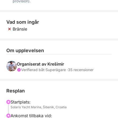
provision).
Vad som ingår
Bränsle
Om upplevelsen
Organiserat av Krešimir
Verifierad båt
·
Superägare ·
35 recensioner
Resplan
Startplats:
Solaris Yacht Marina, Šibenik, Croatia
Ankomst tillbaka vid: