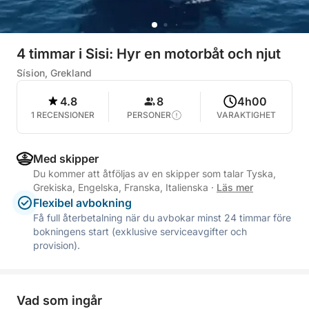
4 timmar i Sisi: Hyr en motorbåt och njut
Sísion, Grekland
4.8
8
4h00
1 RECENSIONER
PERSONER
VARAKTIGHET
Med skipper
Du kommer att åtföljas av en skipper som talar Tyska,
Grekiska, Engelska, Franska, Italienska
·
Läs mer
Flexibel avbokning
Få full återbetalning när du avbokar minst 24 timmar före
bokningens start (exklusive serviceavgifter och
provision).
Vad som ingår