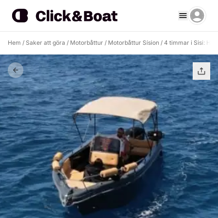
Hem
/
Saker att göra
/
Motorbåttur
/
Motorbåttur Sísion
/
4 timmar i Sisi: Hy