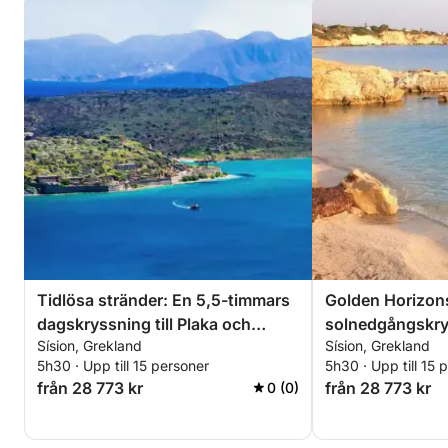
Tidlösa stränder: En 5,5-timmars
Golden Horizons
dagskryssning till Plaka och
solnedgångskrys
Sísion, Grekland
Sísion, Grekland
Elounda
Saradari-strand
5h30 · Upp till 15 personer
5h30 · Upp till 15 
från 28 773 kr
från 28 773 kr
0 (0)