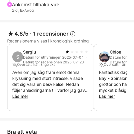
Ankomst tillbaka vid:
Σίσι, Ελλάδα
4.8/5
·
1 recensioner
Recensionerna visas i kronologisk ordning
Sergiu
Chloe
S
Datum för uthyrningen 2025-07-04 ·
Datum för uth
Datum för recensionen 2025-07-23
Datum för re
Översatt från Engelska
Översatt från Eng
Även om jag såg fram emot denna
Fantastisk dagsut
kryssning med stort intresse, visade
Bay - Spinalonga,
det sig vara en besvikelse. Nedan
grottor och härlig
följer anledningarna till varför jag gav
mycket blåsig da
detta betyg: • Vädret var mycket
Läs mer
utmärkt skeppare
Läs mer
dåligt (starka vindar), och istället för
trygga hela tiden.
att avboka resan och återbetala
upplevelse.
pengarna valde de att flytta den från
onsdag till lördag, trots att vädret inte
förbättrades. "Kaptenen" försäkrade
Bra att veta
oss om att det skulle bli bra, men så