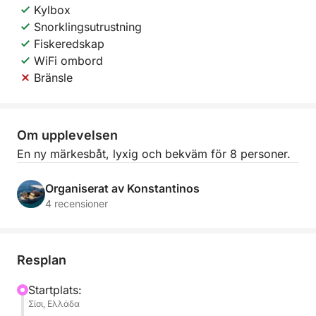
Kylbox
Snorklingsutrustning
Fiskeredskap
WiFi ombord
Bränsle
Om upplevelsen
En ny märkesbåt, lyxig och bekväm för 8 personer.
Organiserat av Konstantinos
4 recensioner
Resplan
Startplats:
Σίσι, Ελλάδα