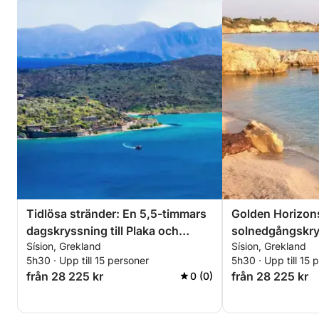
Tidlösa stränder: En 5,5-timmars
Golden Horizons
dagskryssning till Plaka och
solnedgångskrys
Sísion, Grekland
Sísion, Grekland
Elounda
Saradari-strand
5h30 · Upp till 15 personer
5h30 · Upp till 15 
från 28 225 kr
från 28 225 kr
0 (0)