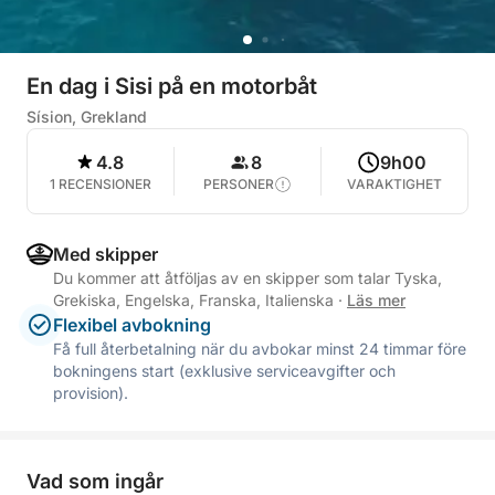
En dag i Sisi på en motorbåt
Sísion, Grekland
4.8
8
9h00
1 RECENSIONER
PERSONER
VARAKTIGHET
Med skipper
Du kommer att åtföljas av en skipper som talar Tyska,
Grekiska, Engelska, Franska, Italienska
·
Läs mer
Flexibel avbokning
Få full återbetalning när du avbokar minst 24 timmar före
bokningens start (exklusive serviceavgifter och
provision).
Vad som ingår