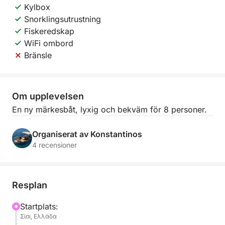
Kylbox
Snorklingsutrustning
Fiskeredskap
WiFi ombord
Bränsle
Om upplevelsen
En ny märkesbåt, lyxig och bekväm för 8 personer.
Organiserat av Konstantinos
4 recensioner
Resplan
Startplats:
Σίσι, Ελλάδα