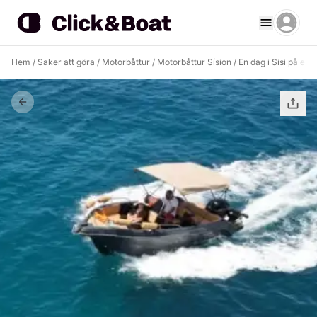
Hem
/
Saker att göra
/
Motorbåttur
/
Motorbåttur Sísion
/
En dag i Sisi på en