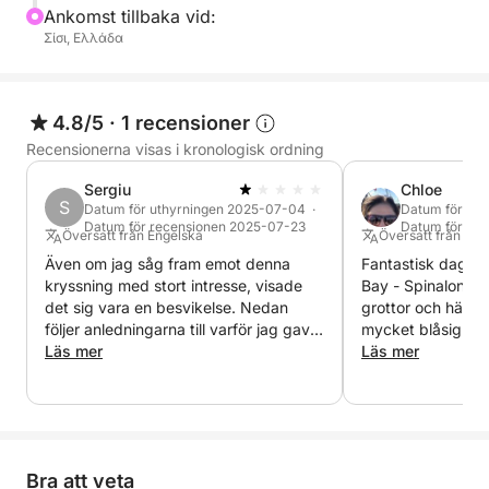
Ankomst tillbaka vid:
Σίσι, Ελλάδα
4.8/5
·
1 recensioner
Recensionerna visas i kronologisk ordning
Sergiu
Chloe
S
Datum för uthyrningen 2025-07-04 ·
Datum för uth
Datum för recensionen 2025-07-23
Datum för re
Översatt från Engelska
Översatt från Eng
Även om jag såg fram emot denna
Fantastisk dagsut
kryssning med stort intresse, visade
Bay - Spinalonga,
det sig vara en besvikelse. Nedan
grottor och härlig
följer anledningarna till varför jag gav
mycket blåsig da
detta betyg: • Vädret var mycket
Läs mer
utmärkt skeppare
Läs mer
dåligt (starka vindar), och istället för
trygga hela tiden.
att avboka resan och återbetala
upplevelse.
pengarna valde de att flytta den från
onsdag till lördag, trots att vädret inte
förbättrades. "Kaptenen" försäkrade
Bra att veta
oss om att det skulle bli bra, men så