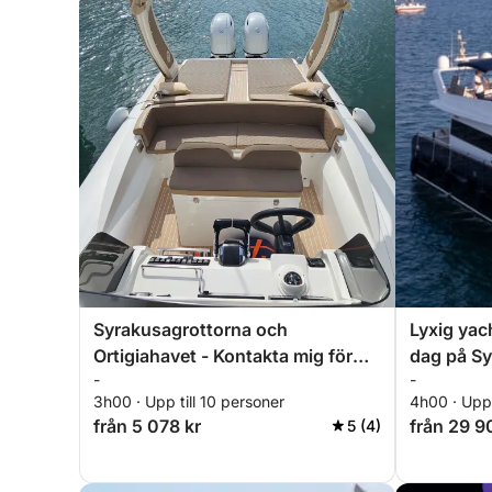
Syrakusagrottorna och
Lyxig yac
Ortigiahavet - Kontakta mig för
dag på Sy
-
-
information och erbjudanden
3h00 · Upp till 10 personer
4h00 · Upp 
från 5 078 kr
från 29 9
5 (4)