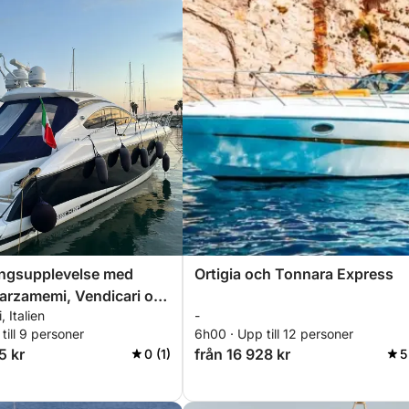
ngsupplevelse med
Ortigia och Tonnara Express
arzamemi, Vendicari och
 Italien
-
g över det sicilianska
till 9 personer
6h00 · Upp till 12 personer
5 kr
från 16 928 kr
0 (1)
5