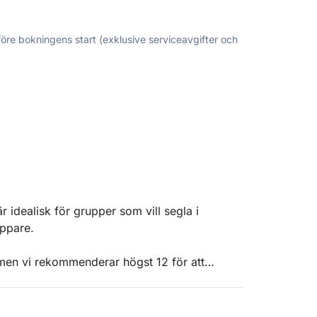
före bokningens start (exklusive serviceavgifter och
idealisk för grupper som vill segla i
eppare.
 men vi rekommenderar högst 12 för att
ttplatser och alla tillbehör för att göra din