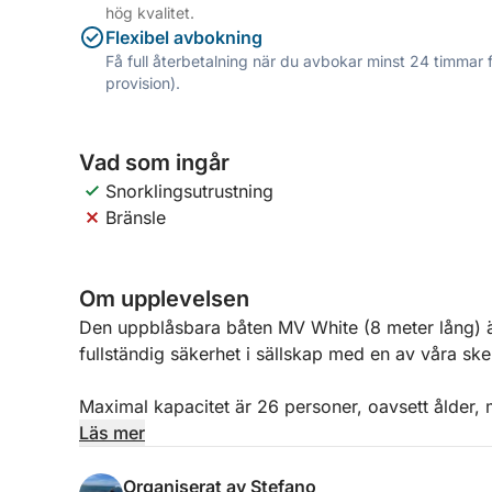
hög kvalitet.
Flexibel avbokning
Få full återbetalning när du avbokar minst 24 timmar 
provision).
Vad som ingår
Snorklingsutrustning
Bränsle
Om upplevelsen
Den uppblåsbara båten MV White (8 meter lång) är 
fullständig säkerhet i sällskap med en av våra sk
Maximal kapacitet är 26 personer, oavsett ålder,
undvika trånga stunder.
Läs mer
MV798 är utrustad med gott om utrymme, bekväma si
Organiserat av Stefano