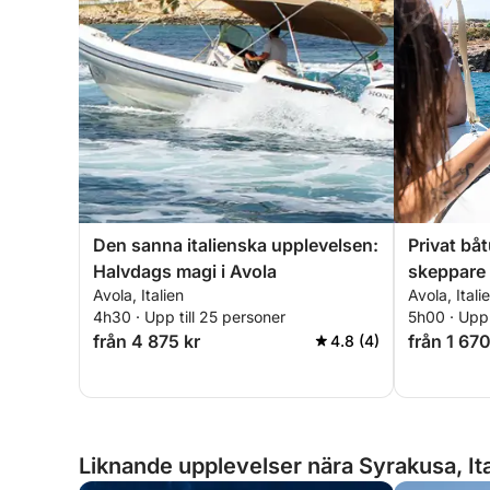
Den sanna italienska upplevelsen:
Privat bå
Halvdags magi i Avola
skeppare 
Avola, Italien
Avola, Itali
4h30 · Upp till 25 personer
5h00 · Upp 
från 4 875 kr
från 1 670
4.8 (4)
Liknande upplevelser nära Syrakusa, Ita