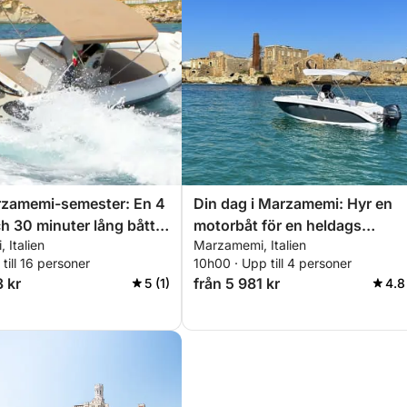
rzamemi-semester: En 4
Din dag i Marzamemi: Hyr en
h 30 minuter lång båttur
motorbåt för en heldags
 Italien
Marzamemi, Italien
rbåt
upptäcktsfärd
till 16 personer
10h00 · Upp till 4 personer
3 kr
från 5 981 kr
5 (1)
4.8