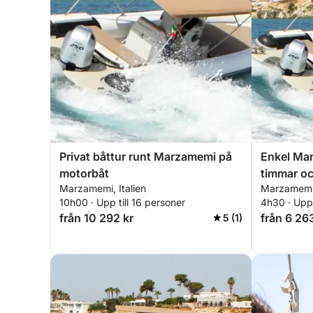
Vi ser fram emot att träffa dig på Click&Boat!
Privat båttur runt Marzamemi på
Enkel Ma
motorbåt
timmar oc
Marzamemi, Italien
Marzamemi,
med moto
10h00 · Upp till 16 personer
4h30 · Upp 
från 10 292 kr
från 6 26
5 (1)