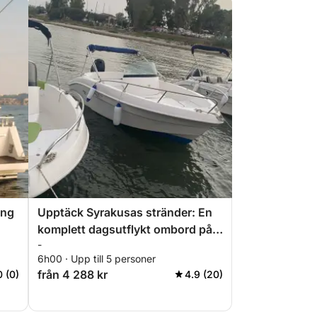
ing
Upptäck Syrakusas stränder: En
komplett dagsutflykt ombord på
-
en motorbåt
6h00 · Upp till 5 personer
från 4 288 kr
0 (0)
4.9 (20)