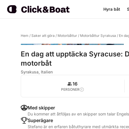
Hyra båt
S
Hem
/
Saker att göra
/
Motorbåttur
/
Motorbåttur Syrakusa
/
En da
En dag att upptäcka Syracuse: D
motorbåt
Syrakusa, Italien
16
PERSONER
Med skipper
Du kommer att åtföljas av en skipper som talar Engels
Superägare
Stefano är en erfaren båtuthyrare med utmärkta recen