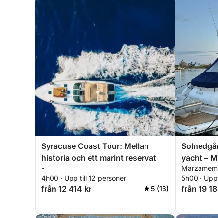
Syracuse Coast Tour: Mellan
Solnedgå
historia och ett marint reservat
yacht – M
-
Marzamemi,
solnedgån
4h00 · Upp till 12 personer
5h00 · Upp 
havet
från 12 414 kr
från 19 18
5 (13)