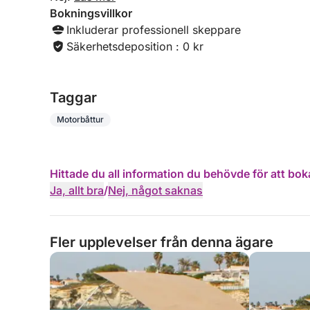
– 2 USB-laddningsportar
Bokningsvillkor
– 16 godkända flytvästar
Inkluderar professionell skeppare
– 1 teleskopisk båtshake
Säkerhetsdeposition : 0 kr
– 1 6 kg paraplyankare
– 1 6 kg Hallsankankare
– 2 fallskärmsnurr
Taggar
– 2 röda handfacklor
– 2 orange flytande rökbomber
Motorbåttur
– 1 1 kg godkänd brandsläckare
– 1 orange flytlina
– 1 livboj
Hittade du all information du behövde för att bok
– 1 italiensk flagga med flaggstång
Ja, allt bra
/
Nej, något saknas
Extra kostnader:
- Bränsle som förbrukas
Fler upplevelser från denna ägare
- Aperitif på begäran
- Proviant på begäran
- Fiskeutrustning 30 €/dag