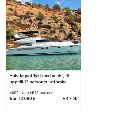
Halvdagsutflykt med yacht, för
upp till 12 personer: utforska
-
havet från Torrevieja.
4h00 · Upp till 12 personer
från 12 660 kr
4.7 (4)