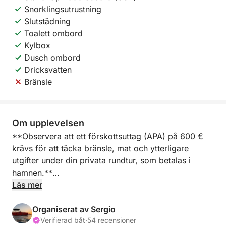
Snorklingsutrustning
Slutstädning
Toalett ombord
Kylbox
Dusch ombord
Dricksvatten
Bränsle
Om upplevelsen
**Observera att ett förskottsuttag (APA) på 600 €
krävs för att täcka bränsle, mat och ytterligare
utgifter under din privata rundtur, som betalas i
hamnen.**
Läs mer
Ge dig ut på en heldags yachtupplevelse från Marina
Salinas i Torrevieja, där Medelhavet öppnar sig för
Organiserat av Sergio
en värld av avkoppling, äventyr och frihet. Denna 8-
Verifierad båt
·
54 recensioner