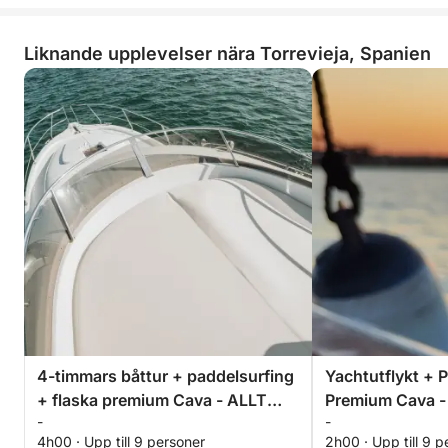
Liknande upplevelser nära Torrevieja, Spanien
4-timmars båttur + paddelsurfing
Yachtutflykt + 
+ flaska premium Cava - ALLT
Premium Cava -
-
-
INKLUSIVT
Eftermiddag ell
4h00 · Upp till 9 personer
2h00 · Upp till 9 p