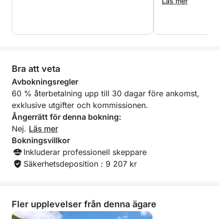
Läs mer
utformad upplevelse där tiden tycks sakta ner. Ankra
på lugna platser, ta ett uppfriskande dopp, utforska
gömda vikar och njut av lugnet och skönheten som
bara havet kan erbjuda. Perfekt för familjer, vänner
eller par, denna tur kombinerar fritid och utforskning
Bra att veta
i en lyxig miljö.
Avbokningsregler
Njut av dagen på ditt sätt och återvänd till Marina
60 % återbetalning upp till 30 dagar före ankomst,
Salinas i Torrevieja med en havsbris i håret och
exklusive utgifter och kommissionen.
oförglömliga minnen.
Ångerrätt för denna bokning:
Nej.
Läs mer
Bokningsvillkor
Inkluderar professionell skeppare
Säkerhetsdeposition : 9 207 kr
Fler upplevelser från denna ägare