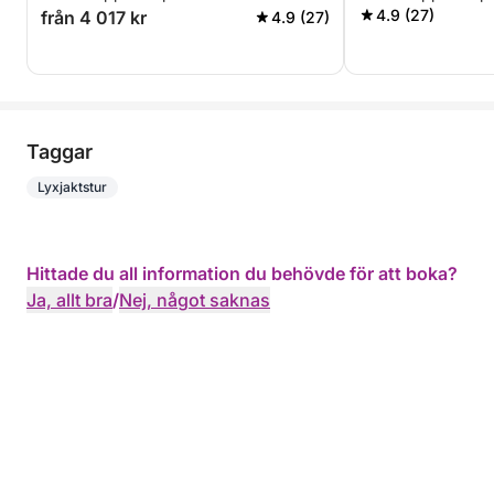
timmar - ALLT 
4.9 (27)
från 4 017 kr
4.9 (27)
Taggar
Lyxjaktstur
Hittade du all information du behövde för att boka?
Ja, allt bra
/
Nej, något saknas