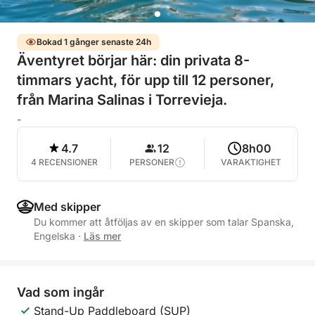
Bokad 1 gånger senaste 24h
Äventyret börjar här: din privata 8-
timmars yacht, för upp till 12 personer,
från Marina Salinas i Torrevieja.
-
4.7
12
8h00
4 RECENSIONER
PERSONER
VARAKTIGHET
Med skipper
Du kommer att åtföljas av en skipper som talar Spanska,
Engelska
·
Läs mer
Vad som ingår
Stand-Up Paddleboard (SUP)