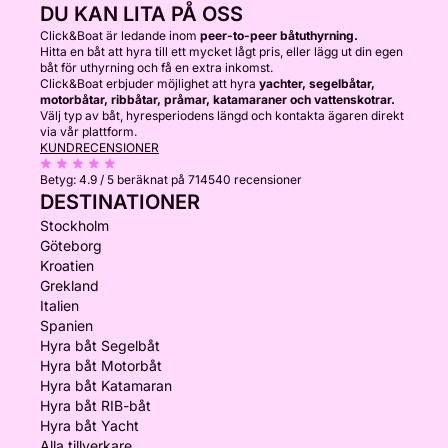
DU KAN LITA PÅ OSS
Click&Boat är ledande inom
peer-to-peer båtuthyrning.
Hitta en båt att hyra till ett mycket lågt pris, eller lägg ut din egen
båt för uthyrning och få en extra inkomst.
Click&Boat erbjuder möjlighet att hyra
yachter, segelbåtar,
motorbåtar, ribbåtar, pråmar, katamaraner och vattenskotrar.
Välj typ av båt, hyresperiodens längd och kontakta ägaren direkt
via vår plattform.
KUNDRECENSIONER
Betyg:
4.9 / 5
beräknat på 714540 recensioner
DESTINATIONER
Stockholm
Göteborg
Kroatien
Grekland
Italien
Spanien
Hyra båt Segelbåt
Hyra båt Motorbåt
Hyra båt Katamaran
Hyra båt RIB-båt
Hyra båt Yacht
Alla tillverkare