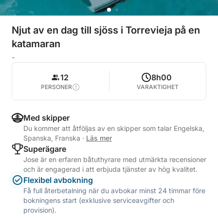
Njut av en dag till sjöss i Torrevieja på en
katamaran
-
12
8h00
PERSONER
VARAKTIGHET
Med skipper
Du kommer att åtföljas av en skipper som talar Engelska,
Spanska, Franska
·
Läs mer
Superägare
Jose är en erfaren båtuthyrare med utmärkta recensioner
och är engagerad i att erbjuda tjänster av hög kvalitet.
Flexibel avbokning
Få full återbetalning när du avbokar minst 24 timmar före
bokningens start (exklusive serviceavgifter och
provision).