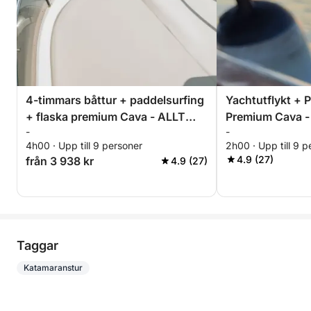
4-timmars båttur + paddelsurfing
Yachtutflykt + 
+ flaska premium Cava - ALLT
Premium Cava -
-
-
INKLUSIVT
Eftermiddag ell
4h00 · Upp till 9 personer
2h00 · Upp till 9 p
timmar - ALLT 
4.9 (27)
från 3 938 kr
4.9 (27)
Taggar
Katamaranstur