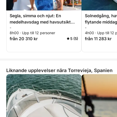
Detta är inte bara tid på vattnet – det är en
heldagsflykt där varje timme känns som ett litet,
solbelyst minne som väntar på att hända.
Segla, simma och njut: En
Solnedgång, hav
medelhavsdag med havsutsikt
flytande middag
-
-
och sushi-stunder
Torrevieja
8h00 · Upp till 12 personer
4h00 · Upp till 12 
från 20 310 kr
från 11 283 kr
5 (5)
Liknande upplevelser nära Torrevieja, Spanien