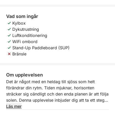
Vad som ingår
Kylbox
Dykutrustning
Luftkonditionering
WiFi ombord
Stand-Up Paddleboard (SUP)
Bränsle
Om upplevelsen
Det är något med en heldag till sjöss som helt
förändrar din rytm. Tiden mjuknar, horisonten
sträcker sig oändligt och den enda planen är att följa
solen. Denna upplevelse inbjuder dig att ta ett steg
bort från den livliga kustlinjen och utforska
Läs mer
Medelhavet på ett lugnare och mer uppslukande