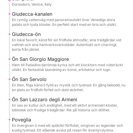
Dorsoduro, Venice, Italy
Giudecca-kanalen
En rymlig vattenväg med panoramautsikt över Venedigs stora
palats och tysta kloster. En perfekt start med en bris och utsikt.
Giudecca-ön
En lokal favorit, känd för sin fridfulla atmosfär, sina trädgårdar vid
vattnet och sina hantverksverkstäder. Autentiskt och charmigt,
borta från jäktet.
Ön San Giorgio Maggiore
Hem till Palladios berömda kyrka och ett klocktorn med vidsträckt
utsikt. En fantastisk blandning av konst, arkitektur och lugn.
Ön San Servolo
En liten, föga känd ö fylld av mystik och tystnad. En gång bebodd, nu
en plats av fridfullt förfall och dold skönhet.
Ön San Lazzaro degli Armeni
En oas av kultur och andlighet, med ett aktivt armeniskt kloster,
bibliotek och frodiga trädgårdar. Rik på historia och stillhet.
Poveglia
En övergiven ö med ett spöklikt förflutet, omgiven av legender och
kuslig tystnad. Ett slående avslut på resan för äventyrslystna.