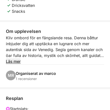
Dricksvatten
Snacks
Om upplevelsen
Kliv ombord för en fängslande resa. Denna båttur
inbjuder dig att upptäcka en lugnare och mer
autentisk sida av Venedig. Segla genom kanaler och
öar fulla av historia, mystik och skönhet, allt guidat
av en passionerad lokalbefolkning som känner till
Läs mer
varje hörn av lagunen.
Organiserat av marco
MR
Perfekt för nyfikna resenärer, fotografer och kultur-
1 recensioner
och lugnälskare, erbjuder turen panoramautsikt och
unika perspektiv på Venedigs maritima arv. Oavsett
om det är den fridfulla tystnaden i San Lazzaro eller
Resplan
den kusliga charmen i Poveglia, avslöjar varje stopp
en annan sida av lagunen.
Startplats: