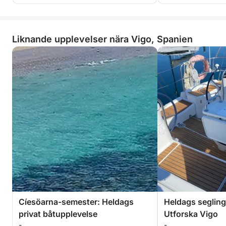
Liknande upplevelser nära Vigo, Spanien
Cíesöarna-semester: Heldags
Heldags segling
privat båtupplevelse
Utforska Vigo
-
-