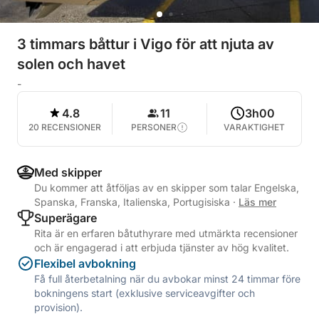
3 timmars båttur i Vigo för att njuta av
solen och havet
-
4.8
11
3h00
20 RECENSIONER
PERSONER
VARAKTIGHET
Med skipper
Du kommer att åtföljas av en skipper som talar Engelska,
Spanska, Franska, Italienska, Portugisiska
·
Läs mer
Superägare
Rita är en erfaren båtuthyrare med utmärkta recensioner
och är engagerad i att erbjuda tjänster av hög kvalitet.
Flexibel avbokning
Få full återbetalning när du avbokar minst 24 timmar före
bokningens start (exklusive serviceavgifter och
provision).