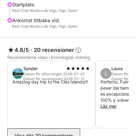
Startplats:
Real Club Náutico de Vigo, Vigo, Spain
Ankomst tillbaka vid:
Real Club Náutico de Vigo, Vigo, Spain
4.8/5
·
20 recensioner
Recensionerna visas i kronologisk ordning
Sander
Laura
L
Datum för uthyrningen 2026-07-23 ·
Datum för uth
Datum för recensionen 2026-07-31
Datum för re
Amazing day trip to the Ciés Islands!!!
Perfecto. Fuimos 
pesar del tiempo 
es excepcional 
100% y volverem
Läs mer
Visa alla 20 kommentarer