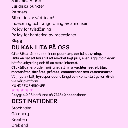
Allmänna Villkor
Juridiska punkter
Partners
Bli en del av vårt team!
Indexering och rangordning av annonser
Policy för tvistlösning
Policy för hantering av recensioner
Blogg
DU KAN LITA PÅ OSS
Click&Boat är ledande inom
peer-to-peer båtuthyrning.
Hitta en båt att hyra till ett mycket lågt pris, eller lägg ut din egen
båt för uthyrning och få en extra inkomst.
Click&Boat erbjuder möjlighet att hyra
yachter, segelbåtar,
motorbåtar, ribbåtar, pråmar, katamaraner och vattenskotrar.
Välj typ av båt, hyresperiodens längd och kontakta ägaren direkt
via vår plattform.
KUNDRECENSIONER
Betyg:
4.9 / 5
beräknat på 714540 recensioner
DESTINATIONER
Stockholm
Göteborg
Kroatien
Grekland