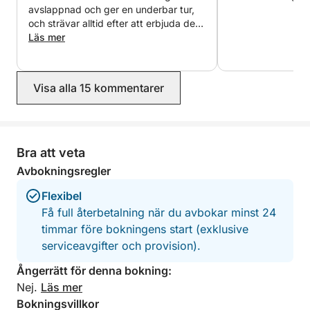
- Perfekt för upp till 7 gäster
avslappnad och ger en underbar tur,
och strävar alltid efter att erbjuda den
Det som gör denna resa speciell är hur mycket den
bästa upplevelsen. Han var mycket
Läs mer
uppmärksam och hjälpsam. Jag
får plats på bara några timmar. Med en kunnig
rekommenderar starkt turen med
skeppare som guidar rutten tas du till de bästa
Fernando; jag kommer definitivt att
platserna i närheten – vilket maximerar din tid
Visa alla 15 kommentarer
återvända för att göra det igen.
samtidigt som upplevelsen blir avslappnad och
trevlig.
Bra att veta
Om du hoppas kunna inkludera Cíesöarna är det
viktigt att planera i förväg eftersom ankring kräver
Avbokningsregler
bokning minst en vecka i förväg. Skeppartjänst
Flexibel
ordnas separat, vilket säkerställer en smidig och
Få full återbetalning när du avbokar minst 24
välorganiserad upplevelse från början till slut.
timmar före bokningens start (exklusive
serviceavgifter och provision).
Ångerrätt för denna bokning:
Nej.
Läs mer
Bokningsvillkor