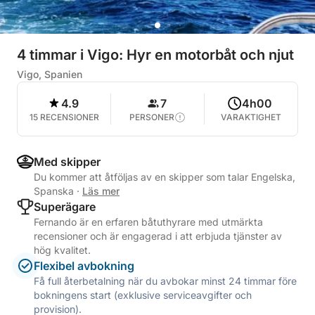
4 timmar i Vigo: Hyr en motorbåt och njut
Vigo, Spanien
4.9
7
4h00
15 RECENSIONER
PERSONER
VARAKTIGHET
Med skipper
Du kommer att åtföljas av en skipper som talar Engelska,
Spanska
·
Läs mer
Superägare
Fernando är en erfaren båtuthyrare med utmärkta
recensioner och är engagerad i att erbjuda tjänster av
hög kvalitet.
Flexibel avbokning
Få full återbetalning när du avbokar minst 24 timmar före
bokningens start (exklusive serviceavgifter och
provision).