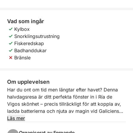
Vad som ingår
Kylbox
Snorklingsutrustning
Fiskeredskap
Badhanddukar
Bränsle
Om upplevelsen
Har du ont om tid men längtar efter havet? Denna
halvdagsresa är ditt perfekta fönster in i Ría de
Vigos skönhet – precis tillräckligt för att koppla av,
ladda batterierna och njuta av magin vid Galiciens
kustlinje. Kliv ombord och lämna staden bakom dig
Läs mer
medan du kryssar längs lugna vatten med
panoramautsikt som öppnar sig runt omkring dig.
Organiserat av Fernando