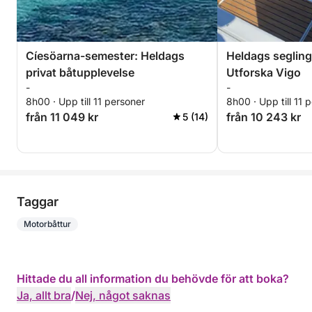
Cíesöarna-semester: Heldags
Heldags segling
privat båtupplevelse
Utforska Vigo
-
-
8h00 · Upp till 11 personer
8h00 · Upp till 11 
från 11 049 kr
från 10 243 kr
5 (14)
Taggar
Motorbåttur
Hittade du all information du behövde för att boka?
Ja, allt bra
/
Nej, något saknas