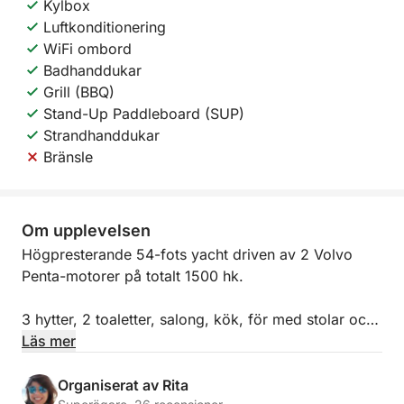
Kylbox
Luftkonditionering
WiFi ombord
Badhanddukar
Grill (BBQ)
Stand-Up Paddleboard (SUP)
Strandhanddukar
Bränsle
Om upplevelsen
Högpresterande 54-fots yacht driven av 2 Volvo
Penta-motorer på totalt 1500 hk.
3 hytter, 2 toaletter, salong, kök, för med stolar och
bord och enorm flybridge – det bästa du kan få för
Läs mer
att resa i det galiciska Atlantområdet.
Organiserat av Rita