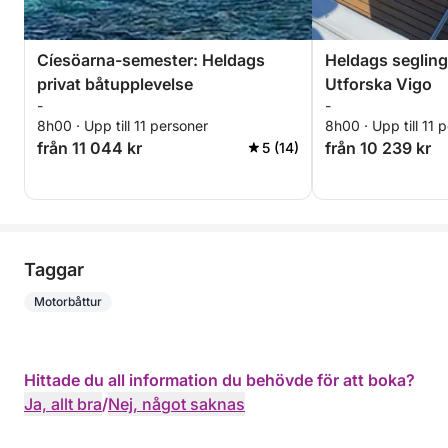
Cíesöarna-semester: Heldags
Heldags segling
privat båtupplevelse
Utforska Vigo
-
-
8h00 · Upp till 11 personer
8h00 · Upp till 11 
från 11 044 kr
från 10 239 kr
5 (14)
Taggar
Motorbåttur
Hittade du all information du behövde för att boka?
Ja, allt bra
/
Nej, något saknas