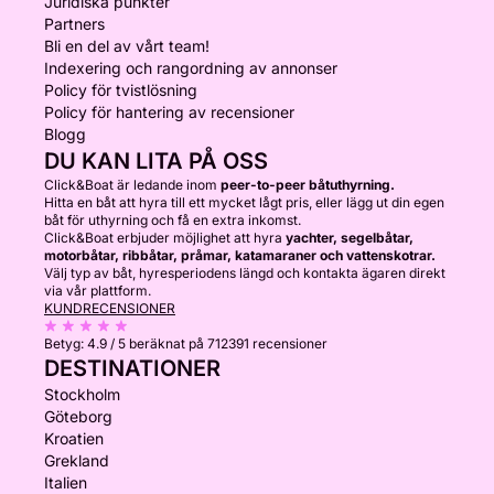
Juridiska punkter
Partners
Bli en del av vårt team!
Indexering och rangordning av annonser
Policy för tvistlösning
Policy för hantering av recensioner
Blogg
DU KAN LITA PÅ OSS
Click&Boat är ledande inom
peer-to-peer båtuthyrning.
Hitta en båt att hyra till ett mycket lågt pris, eller lägg ut din egen
båt för uthyrning och få en extra inkomst.
Click&Boat erbjuder möjlighet att hyra
yachter, segelbåtar,
motorbåtar, ribbåtar, pråmar, katamaraner och vattenskotrar.
Välj typ av båt, hyresperiodens längd och kontakta ägaren direkt
via vår plattform.
KUNDRECENSIONER
Betyg:
4.9 / 5
beräknat på 712391 recensioner
DESTINATIONER
Stockholm
Göteborg
Kroatien
Grekland
Italien