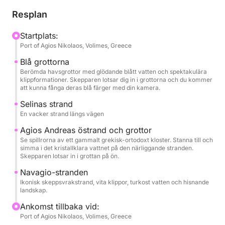
Resplan
📍 Turens höjdpunkter och resplan Navagio-
stranden (skeppsvraket): Segla till den
Startplats:
Port of Agios Nikolaos, Volimes, Greece
världsberömda Smuggler's Cove för att förundras
över de höga kalkstensklipporna och det rostiga
Blå grottorna
skeppsvraket MV Panagiotis. Båten stannar precis
Berömda havsgrottor med glödande blått vatten och spektakulära
klippformationer. Skepparen lotsar dig in i grottorna och du kommer
utanför kusten för oslagbara fotomöjligheter i denna
att kunna fånga deras blå färger med din kamera.
dramatiska, kristallklara vik.
Selinas strand
En vacker strand längs vägen
De Blå Grottorna: Kryssa längs den vilda norra
Agios Andreas östrand och grottor
kusten för att utforska de fängslande Blå Grottorna.
Se spillrorna av ett gammalt grekisk-ortodoxt kloster. Stanna till och
Mindre båtar glider direkt in i valven, där solljuset
simma i det kristallklara vattnet på den närliggande stranden.
perfekt reflekteras från vattnet för att lysa upp
Skepparen lotsar in i grottan på ön.
grottorna i glödande nyanser av safir och turkos.
Navagio-stranden
Ikonisk skeppsvrakstrand, vita klippor, turkost vatten och hisnande
landskap.
Salinas strand: Ankra vid de vackra,
klapperstensbelagda stränderna på Salinas strand.
Ankomst tillbaka vid:
Detta stopp ger dig gott om tid att stiga av båten
Port of Agios Nikolaos, Volimes, Greece