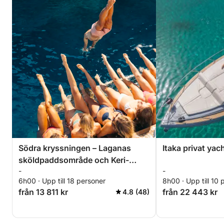
Södra kryssningen – Laganas
Itaka privat ya
sköldpaddsområde och Keri-
-
-
grottorna
6h00 · Upp till 18 personer
8h00 · Upp till 10 
från 13 811 kr
från 22 443 kr
4.8 (48)