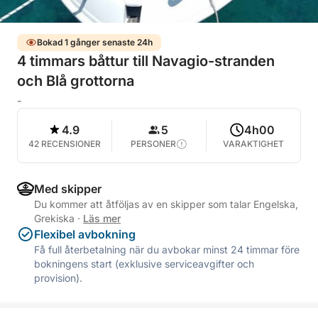
Bokad 1 gånger senaste 24h
4 timmars båttur till Navagio-stranden
och Blå grottorna
-
4.9
5
4h00
42 RECENSIONER
PERSONER
VARAKTIGHET
Med skipper
Du kommer att åtföljas av en skipper som talar Engelska,
Grekiska
·
Läs mer
Flexibel avbokning
Få full återbetalning när du avbokar minst 24 timmar före
bokningens start (exklusive serviceavgifter och
provision).