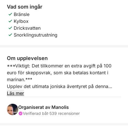
Vad som ingår
Bränsle
Kylbox
Dricksvatten
Snorklingsutrustning
Om upplevelsen
***Viktigt: Det tillkommer en extra avgift på 100
euro för skeppsvrak, som ska betalas kontant i
marinan.***
Upplev det ultimata joniska äventyret på denna
omfattande båttur. Kryssa förbi Zakynthos slående
Läs mer
klippor för att se den ikoniska Navagio-stranden
(skeppsvraket), glid djupt in i de livliga Blå
Organiserat av Manolis
Grottorna, koppla av vid stranden Salinas (Makris
Verifierad båt
·
539 recensioner
Gialos) och upptäck de historiska ruinerna och
naturliga valven i St. Andreas.