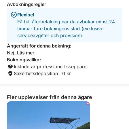
Avbokningsregler
of all the different places we stopped
at and he took our photos for me
Flexibel
which was wonderful for me to capture
Få full återbetalning när du avbokar minst 24
the memories of the 3 of us together!
Thank you so much for such a
timmar före bokningens start (exklusive
wonderful time, will definitely book
serviceavgifter och provision).
again in the future and I would
Ångerrätt för denna bokning:
definitely highly recommend!
Nej.
Läs mer
Bokningsvillkor
Inkluderar professionell skeppare
Säkerhetsdeposition : 0 kr
Fler upplevelser från denna ägare