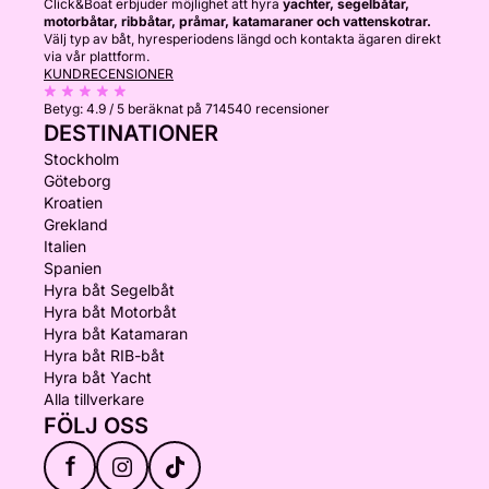
Click&Boat erbjuder möjlighet att hyra
yachter, segelbåtar,
motorbåtar, ribbåtar, pråmar, katamaraner och vattenskotrar.
Välj typ av båt, hyresperiodens längd och kontakta ägaren direkt
via vår plattform.
KUNDRECENSIONER
Betyg:
4.9 / 5
beräknat på 714540 recensioner
DESTINATIONER
Stockholm
Göteborg
Kroatien
Grekland
Italien
Spanien
Hyra båt Segelbåt
Hyra båt Motorbåt
Hyra båt Katamaran
Hyra båt RIB-båt
Hyra båt Yacht
Alla tillverkare
FÖLJ OSS
f