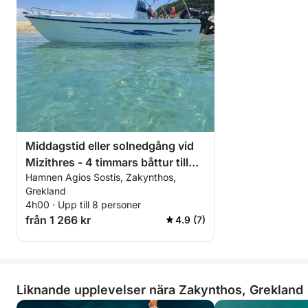
Middagstid eller solnedgång vid
Mizithres - 4 timmars båttur till
Hamnen Agios Sostis, Zakynthos,
sköldpaddsskådning, Marathonisi
Grekland
Island, Keri-grottorna och
4h00 · Upp till 8 personer
Mizithres Beach
från 1 266 kr
4.9 (7)
Liknande upplevelser nära Zakynthos, Grekland