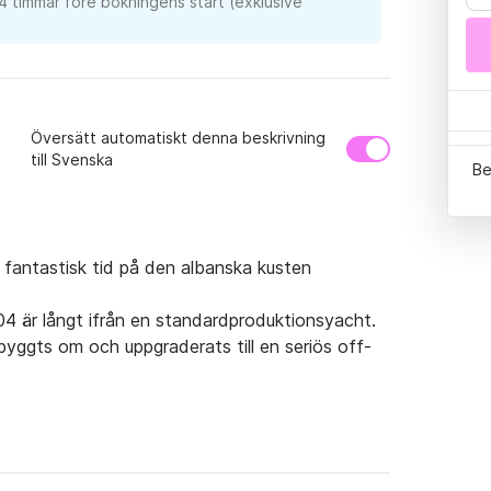
24 timmar före bokningens start (exklusive
Översätt automatiskt denna beskrivning
till Svenska
Be
 fantastisk tid på den albanska kusten

 är långt ifrån en standardproduktionsyacht. 
yggts om och uppgraderats till en seriös off-