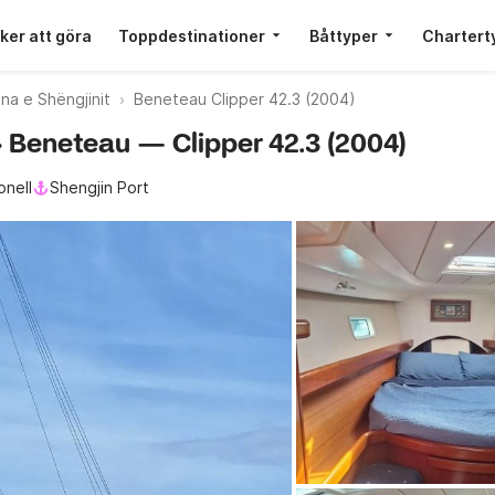
ker att göra
Toppdestinationer
Båttyper
Chartert
na e Shëngjinit
Beneteau Clipper 42.3 (2004)
 · Beneteau — Clipper 42.3 (2004)
onell
Shengjin Port