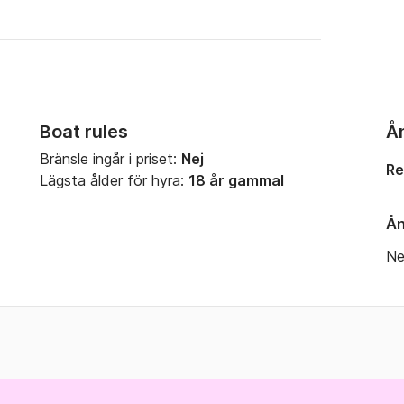
Boat rules
Å
Bränsle ingår i priset:
Nej
Re
Lägsta ålder för hyra:
18 år gammal
Ån
Ne