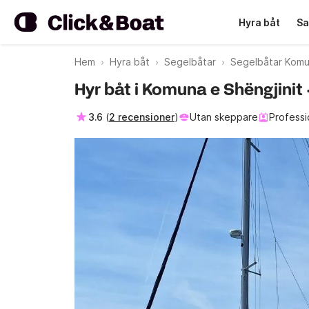
Hyra båt
Sa
Hem
Hyra båt
Segelbåtar
Segelbåtar Komu
Hyr båt i Komuna e Shëngjinit
3.6
(
2 recensioner
)
Utan skeppare
Professi