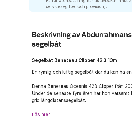
Få full återbetalning när du avbokar minst 
serviceavgifter och provision).
Beskrivning av Abdurrahmans
segelbåt
Segelbåt Beneteau Clipper 42.3 13m
En rymlig och luftig segelbåt där du kan ha en
Denna Beneteau Oceanis 423 Clipper från 2004
Under de senaste fyra åren har hon varsamt b
grid långdistanssegelbåt.
Läs mer