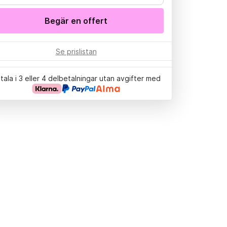
Begär en offert
Se prislistan
tala i 3 eller 4 delbetalningar utan avgifter med