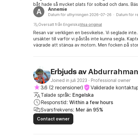
båt hade så mycket plats för solbad och dans. Bä
Annemie
A
Datum för uthyrningen 2026-07-26 · Datum för 
Översatt från Engelska
Visa original
Resan var verkligen en besvikelse. Vi seglade inte
ursäkter till varför vi påstås inte kunna segla. Kap
vägrade att stänga av motorn. Men focken på stors
använts på minst ett halvår. Vi bokade full caterin
måltider/dag. Och vi bokade inte en segelbåt bara f
blivit lurade. Hur som helst var det alldeles för dyrt
Abdurrahma
Erbjuds av
Joined in juli 2023
·
Professional owner
3.6
(
2 recensioner
)
Validerade kontaktup
Talade språk:
Engelska
Responstid:
Within a few hours
Svarsfrekvens:
Mer än 95%
Contact owner