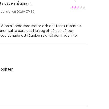
sta dagen någonsin!!
recensionen 2026-07-30
. Vi bara körde med motor och det fanns tusentals
tenen satte bara det lilla seglet då och då och
eglet hade ett fågelbo i sig, så den hade inte
g ombord (3 måltider/dag) och fick bara 2
ör motor. Vi sitter kvar med en känsla av att vi har
 för vad vi fick.
n
pgifter