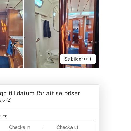
Se bilder (+1)
gg till datum för att se priser
3.6
(
2
)
tum:
Checka in
Checka ut