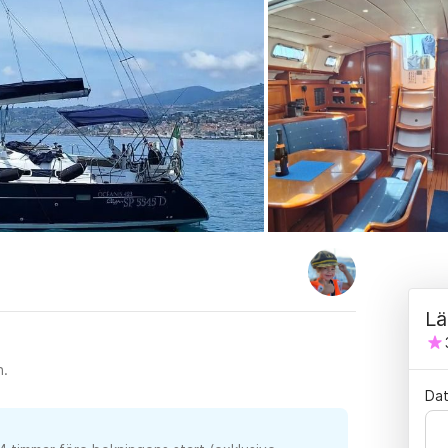
Lä
n.
Da