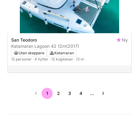
San Teodoro
Ny
Katamaran Lagoon 42 12m
(2017)
Utan skeppare
Katamaran
12 personer
· 4 hytter
· 12 kojplatser
· 12 m
1
2
3
4
…