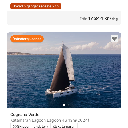
Bokad 5 gånger senaste 24h
17 344 kr
Från
/ dag
Rabatterbjudande
Cugnana Verde
Katamaran Lagoon Lagoon 46 13m
(2024)
Skipper mandatory
Katamaran