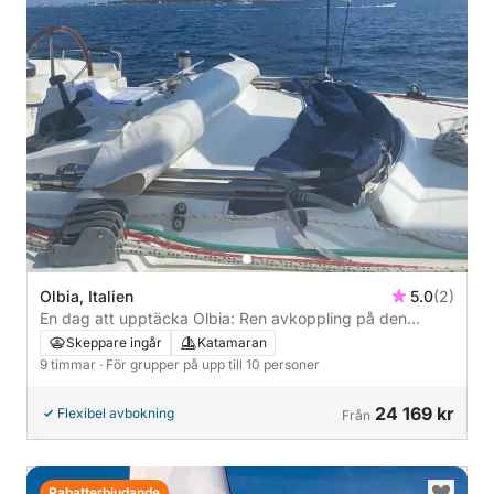
Olbia, Italien
5.0
(2)
En dag att upptäcka Olbia: Ren avkoppling på den
italienska blå havet
Skeppare ingår
Katamaran
9 timmar
· För grupper på upp till 10 personer
24 169 kr
Flexibel avbokning
Från
Rabatterbjudande