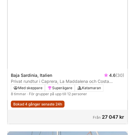
Baja Sardinia, Italien
4.6
(30)
Privat rundtur i Caprera, La Maddalena och Costa
Smeralda
Med skeppare
Superägare
Katamaran
8 timmar
· För grupper på upp till 12 personer
Bokad 4 gånger senaste 24h
27 047 kr
Från