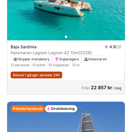
Baja Sardinia
4.9
(3)
Katamaran Lagoon Lagoon 42 13m
(2026)
Skipper mandatory
Superägare
Katamaran
12 personer
· 6 hytter
· 10 kojplatser
· 13 m
Bokad 1 gånger senaste 24h
22 857 kr
Från
/ dag
Rabatterbjudande
Direktbokning