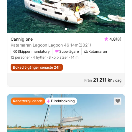
Cannigione
4.8
(8)
Katamaran Lagoon Lagoon 46 14m
(2021)
Skipper mandatory
Superägare
Katamaran
12 personer
· 4 hytter
· 8 kojplatser
· 14 m
Bokad 5 gånger senaste 24h
21 211 kr
Från
/ dag
Rabatterbjudande
Direktbokning