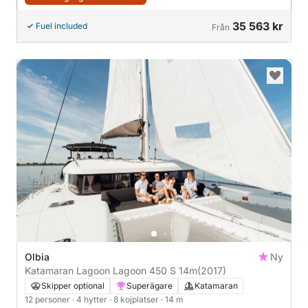
35 563 kr
Fuel included
Från
Olbia
Ny
Katamaran Lagoon Lagoon 450 S 14m
(2017)
Skipper optional
Superägare
Katamaran
12 personer
· 4 hytter
· 8 kojplatser
· 14 m