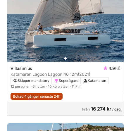
Villasimius
4.9
(6)
Katamaran Lagoon Lagoon 40 12m
(2021)
Skipper mandatory
Superägare
Katamaran
12 personer
· 6 hytter
· 10 kojplatser
· 11.7 m
Bokad 4 gånger senaste 24h
16 274 kr
Från
/ dag