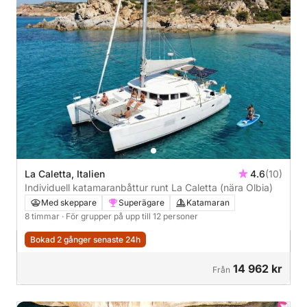
La Caletta, Italien
4.6
(10)
Individuell katamaranbåttur runt La Caletta (nära Olbia)
Med skeppare
Superägare
Katamaran
8 timmar
· För grupper på upp till 12 personer
Bokad 2 gånger senaste 24h
14 962 kr
Från