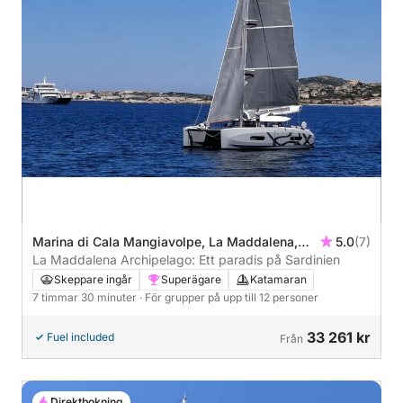
Marina di Cala Mangiavolpe, La Maddalena,
5.0
(7)
Italy
La Maddalena Archipelago: Ett paradis på Sardinien
Skeppare ingår
Superägare
Katamaran
7 timmar 30 minuter
· För grupper på upp till 12 personer
33 261 kr
Fuel included
Från
Direktbokning