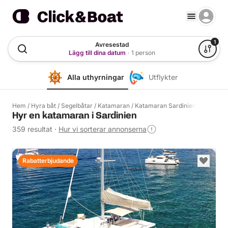
1
Avresestad
Lägg till dina datum
·
1 person
Alla uthyrningar
Utflykter
Hem
/
Hyra båt
/
Segelbåtar
/
Katamaran
/
Katamaran Sardinien
Hyr en katamaran i Sardinien
359 resultat
·
Hur vi sorterar annonserna
Rabatterbjudande