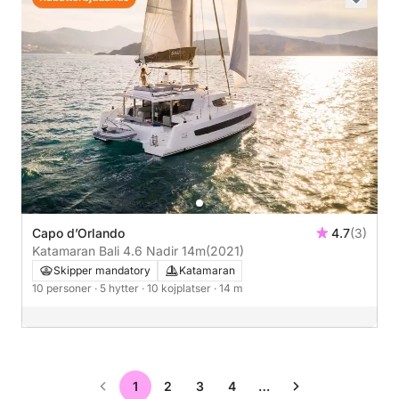
Capo d’Orlando
4.7
(3)
Katamaran Bali 4.6 Nadir 14m
(2021)
Skipper mandatory
Katamaran
10 personer
· 5 hytter
· 10 kojplatser
· 14 m
1
2
3
4
…