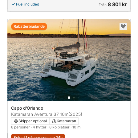
8 801 kr
Fuel included
Från
Rabatterbjudande
Capo d’Orlando
Katamaran Aventura 37 10m
(2025)
Skipper optional
Katamaran
8 personer
· 4 hytter
· 8 kojplatser
· 10 m
Bokad 1 gånger senaste 24h