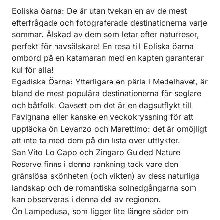
Eoliska öarna: De är utan tvekan en av de mest
efterfrågade och fotograferade destinationerna varje
sommar. Älskad av dem som letar efter naturresor,
perfekt för havsälskare! En resa till Eoliska öarna
ombord på en katamaran med en kapten garanterar
kul för alla!
Egadiska Öarna: Ytterligare en pärla i Medelhavet, är
bland de mest populära destinationerna för seglare
och båtfolk. Oavsett om det är en dagsutflykt till
Favignana eller kanske en veckokryssning för att
upptäcka ön Levanzo och Marettimo: det är omöjligt
att inte ta med dem på din lista över utflykter.
San Vito Lo Capo och Zingaro Guided Nature
Reserve finns i denna rankning tack vare den
gränslösa skönheten (och vikten) av dess naturliga
landskap och de romantiska solnedgångarna som
kan observeras i denna del av regionen.
Ön Lampedusa, som ligger lite längre söder om