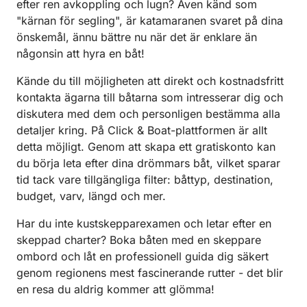
efter ren avkoppling och lugn? Även känd som
"kärnan för segling", är katamaranen svaret på dina
önskemål, ännu bättre nu när det är enklare än
någonsin att hyra en båt!
Kände du till möjligheten att direkt och kostnadsfritt
kontakta ägarna till båtarna som intresserar dig och
diskutera med dem och personligen bestämma alla
detaljer kring. På Click & Boat-plattformen är allt
detta möjligt. Genom att skapa ett gratiskonto kan
du börja leta efter dina drömmars båt, vilket sparar
tid tack vare tillgängliga filter: båttyp, destination,
budget, varv, längd och mer.
Har du inte kustskepparexamen och letar efter en
skeppad charter? Boka båten med en skeppare
ombord och låt en professionell guida dig säkert
genom regionens mest fascinerande rutter - det blir
en resa du aldrig kommer att glömma!