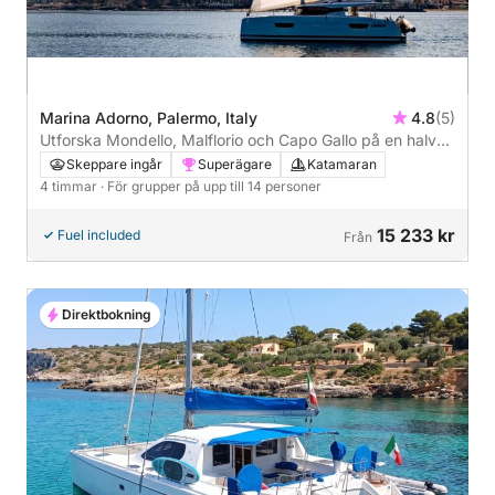
Marina Adorno, Palermo, Italy
4.8
(5)
Utforska Mondello, Malflorio och Capo Gallo på en halv
dag
Skeppare ingår
Superägare
Katamaran
4 timmar
· För grupper på upp till 14 personer
15 233 kr
Fuel included
Från
Direktbokning