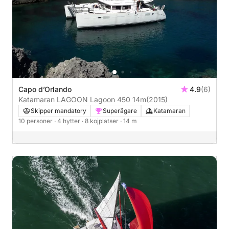
Capo d’Orlando
4.9
(6)
Katamaran LAGOON Lagoon 450 14m
(2015)
Skipper mandatory
Superägare
Katamaran
10 personer
· 4 hytter
· 8 kojplatser
· 14 m