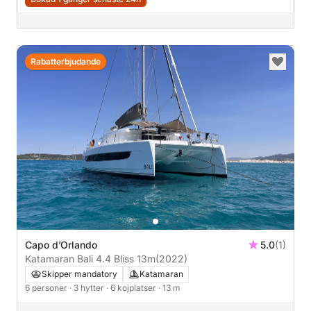
Rabatterbjudande
Capo d’Orlando
5.0
(1)
Katamaran Bali 4.4 Bliss 13m
(2022)
Skipper mandatory
Katamaran
6 personer
· 3 hytter
· 6 kojplatser
· 13 m