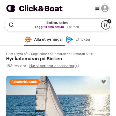
1
Sicilien, Italien
Lägg till dina datum
·
1 person
Alla uthyrningar
Utflykter
Hem
/
Hyra båt
/
Segelbåtar
/
Katamaran
/
Katamaran Sicilien
Hyr katamaran på Sicilien
183 resultat
·
Hur vi sorterar annonserna
Rabatterbjudande