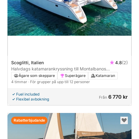
Scoglitti, Italien
4.8
(2)
Halvdags katamarankryssning till Montalbanos
naturreservat och fyr
Ägare som skeppare
Superägare
Katamaran
4 timmar
· För grupper på upp till 12 personer
Fuel included
6 770 kr
Från
Flexibel avbokning
Rabatterbjudande