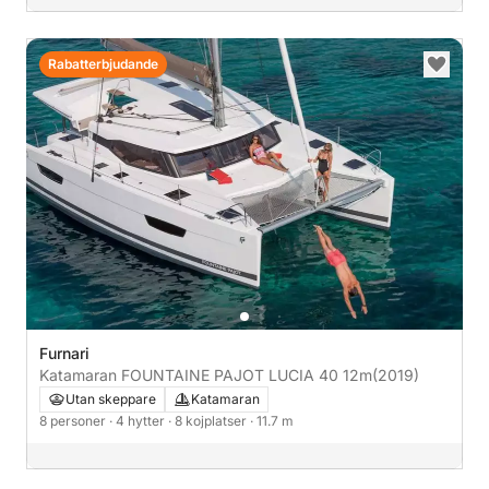
Rabatterbjudande
Furnari
Katamaran FOUNTAINE PAJOT LUCIA 40 12m
(2019)
Utan skeppare
Katamaran
8 personer
· 4 hytter
· 8 kojplatser
· 11.7 m