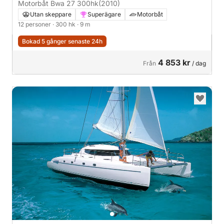
Motorbåt Bwa 27 300hk
(2010)
Utan skeppare
Superägare
Motorbåt
12 personer
· 300 hk
· 9 m
Bokad 5 gånger senaste 24h
4 853 kr
Från
/ dag