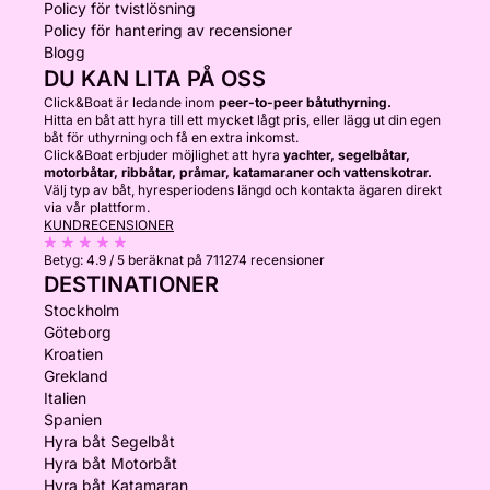
Policy för tvistlösning
Policy för hantering av recensioner
Blogg
DU KAN LITA PÅ OSS
Click&Boat är ledande inom
peer-to-peer båtuthyrning.
Hitta en båt att hyra till ett mycket lågt pris, eller lägg ut din egen
båt för uthyrning och få en extra inkomst.
Click&Boat erbjuder möjlighet att hyra
yachter, segelbåtar,
motorbåtar, ribbåtar, pråmar, katamaraner och vattenskotrar.
Välj typ av båt, hyresperiodens längd och kontakta ägaren direkt
via vår plattform.
KUNDRECENSIONER
Betyg:
4.9 / 5
beräknat på 711274 recensioner
DESTINATIONER
Stockholm
Göteborg
Kroatien
Grekland
Italien
Spanien
Hyra båt Segelbåt
Hyra båt Motorbåt
Hyra båt Katamaran