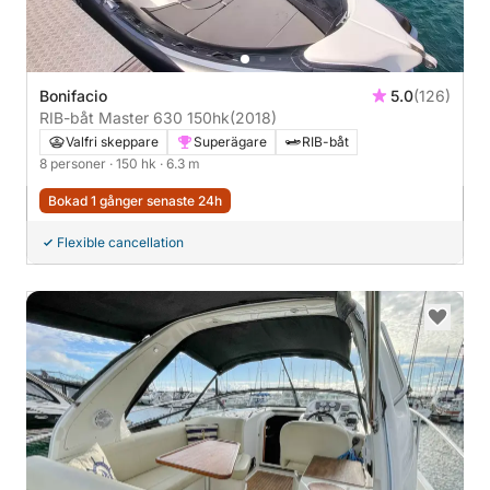
Bonifacio
5.0
(126)
RIB-båt Master 630 150hk
(2018)
Valfri skeppare
Superägare
RIB-båt
8 personer
· 150 hk
· 6.3 m
Bokad 1 gånger senaste 24h
Flexible cancellation