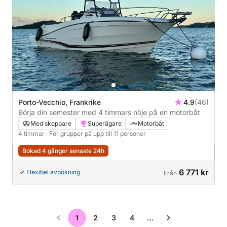
Porto-Vecchio, Frankrike
4.9
(46)
Börja din semester med 4 timmars nöje på en motorbåt
Med skeppare
Superägare
Motorbåt
4 timmar
· För grupper på upp till 11 personer
Bokad 4 gånger senaste 24h
6 771 kr
Flexibel avbokning
Från
1
2
3
4
…