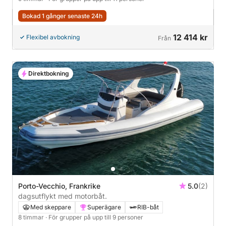
Bokad 1 gånger senaste 24h
12 414 kr
Flexibel avbokning
Från
Direktbokning
Porto-Vecchio, Frankrike
5.0
(2)
dagsutflykt med motorbåt.
Med skeppare
Superägare
RIB-båt
8 timmar
· För grupper på upp till 9 personer