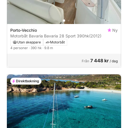
Porto-Vecchio
Ny
Motorbåt Bavaria Bavaria 28 Sport 390hk
(2012)
Utan skeppare
Motorbåt
4 personer
· 390 hk
· 9.8 m
7 448 kr
Från
/ dag
Direktbokning