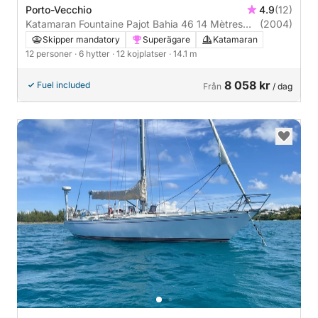
Porto-Vecchio
4.9
(12)
Katamaran Fountaine Pajot Bahia 46 14 Mètres
(2004)
14m
Skipper mandatory
Superägare
Katamaran
12 personer
· 6 hytter
· 12 kojplatser
· 14.1 m
8 058 kr
Fuel included
Från
/ dag