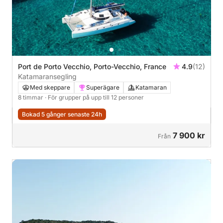
Port de Porto Vecchio, Porto-Vecchio, France
4.9
(12)
Katamaransegling
Med skeppare
Superägare
Katamaran
8 timmar
· För grupper på upp till 12 personer
Bokad 5 gånger senaste 24h
7 900 kr
Från