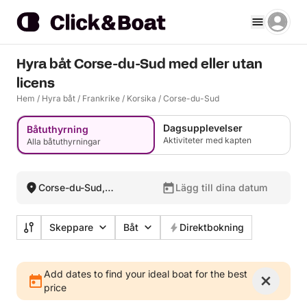
Hyra båt Corse-du-Sud med eller utan
licens
Hem
/
Hyra båt
/
Frankrike
/
Korsika
/
Corse-du-Sud
Dagsupplevelser
Båtuthyrning
Aktiviteter med kapten
Alla båtuthyrningar
Corse-du-Sud,
Lägg till dina datum
Frankrike
Skeppare
Båt
Direktbokning
Add dates to find your ideal boat for the best
price