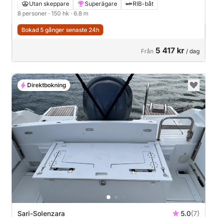
Utan skeppare
Superägare
RIB-båt
8 personer
· 150 hk
· 6.8 m
Bokad 5 gånger senaste 24h
5 417 kr
Från
/ dag
Direktbokning
Sari-Solenzara
5.0
(7)