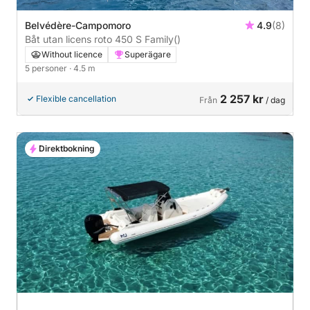
Belvédère-Campomoro
4.9
(8)
Båt utan licens roto 450 S Family
()
Without licence
Superägare
5 personer
· 4.5 m
2 257 kr
Flexible cancellation
Från
/ dag
Direktbokning