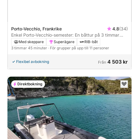
Porto-Vecchio, Frankrike
4.8
(34)
Enkel Porto-Vecchio-semester: En båttur på 3 timmar
och 45 minuter med motorbåt
Med skeppare
Superägare
RIB-båt
3 timmar 45 minuter
· För grupper på upp till 11 personer
4 503 kr
Flexibel avbokning
Från
Direktbokning