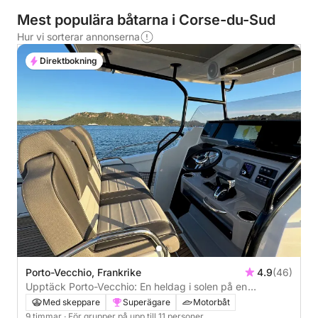
Mest populära båtarna i Corse-du-Sud
Hur vi sorterar annonserna
Direktbokning
Porto-Vecchio, Frankrike
4.9
(46)
Upptäck Porto-Vecchio: En heldag i solen på en
motorbåt
Med skeppare
Superägare
Motorbåt
9 timmar
· För grupper på upp till 11 personer