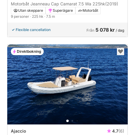
Motorbåt Jeanneau Cap Camarat 7.5 Wa 225hk
(2019)
Utan skeppare
Superägare
Motorbåt
9 personer
· 225 hk
· 7.5 m
5 078 kr
Flexible cancellation
Från
/ dag
Direktbokning
Ajaccio
4.7
(6)