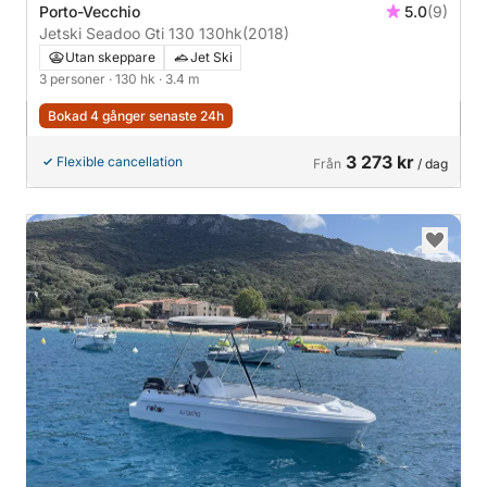
Porto-Vecchio
5.0
(9)
Jetski Seadoo Gti 130 130hk
(2018)
Utan skeppare
Jet Ski
3 personer
· 130 hk
· 3.4 m
Bokad 4 gånger senaste 24h
3 273 kr
Flexible cancellation
Från
/ dag