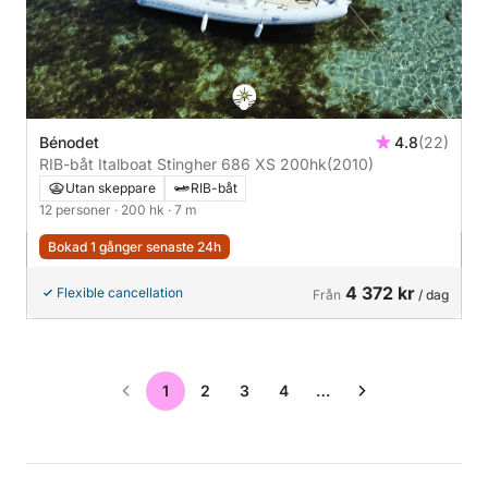
Bénodet
4.8
(22)
RIB-båt Italboat Stingher 686 XS 200hk
(2010)
Utan skeppare
RIB-båt
12 personer
· 200 hk
· 7 m
Bokad 1 gånger senaste 24h
4 372 kr
Flexible cancellation
Från
/ dag
1
2
3
4
…