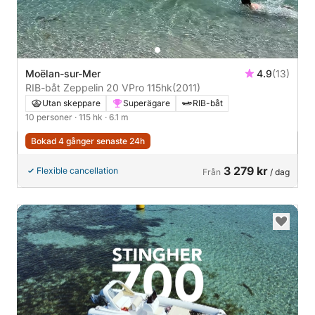
Moëlan-sur-Mer
4.9
(13)
RIB-båt Zeppelin 20 VPro 115hk
(2011)
Utan skeppare
Superägare
RIB-båt
10 personer
· 115 hk
· 6.1 m
Bokad 4 gånger senaste 24h
3 279 kr
Flexible cancellation
Från
/ dag