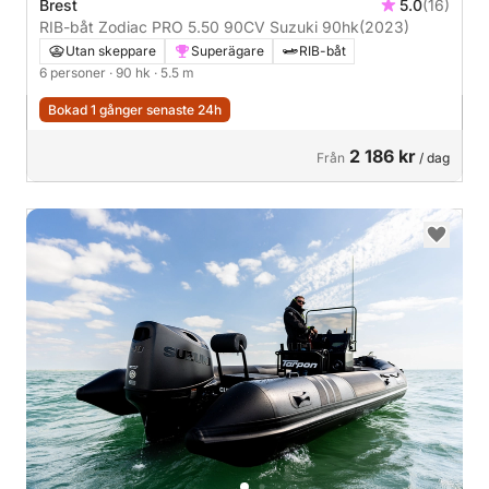
Brest
5.0
(16)
RIB-båt Zodiac PRO 5.50 90CV Suzuki 90hk
(2023)
Utan skeppare
Superägare
RIB-båt
6 personer
· 90 hk
· 5.5 m
Bokad 1 gånger senaste 24h
2 186 kr
Från
/ dag