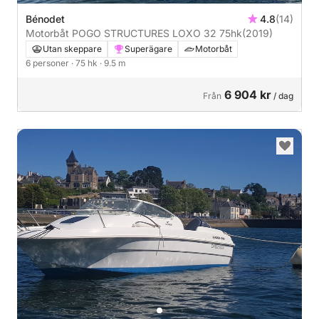
Bénodet
4.8
(14)
Motorbåt POGO STRUCTURES LOXO 32 75hk
(2019)
Utan skeppare
Superägare
Motorbåt
6 personer
· 75 hk
· 9.5 m
6 904 kr
Från
/ dag