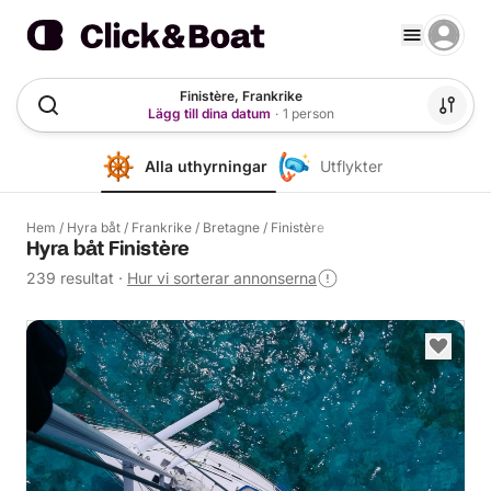
Finistère, Frankrike
Lägg till dina datum
·
1 person
Alla uthyrningar
Utflykter
Hem
/
Hyra båt
/
Frankrike
/
Bretagne
/
Finistère
Hyra båt Finistère
239 resultat
·
Hur vi sorterar annonserna