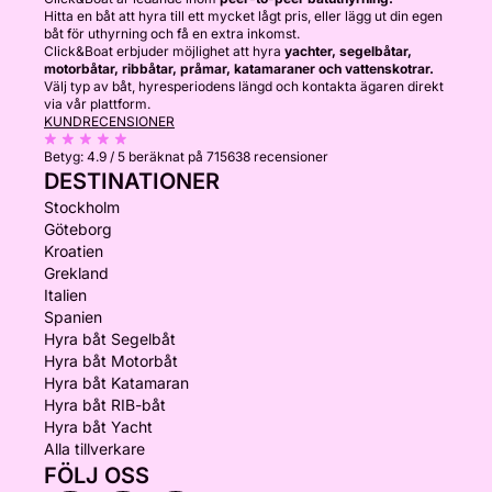
Hitta en båt att hyra till ett mycket lågt pris, eller lägg ut din egen
båt för uthyrning och få en extra inkomst.
Click&Boat erbjuder möjlighet att hyra
yachter, segelbåtar,
motorbåtar, ribbåtar, pråmar, katamaraner och vattenskotrar.
Välj typ av båt, hyresperiodens längd och kontakta ägaren direkt
via vår plattform.
KUNDRECENSIONER
Betyg:
4.9 / 5
beräknat på 715638 recensioner
DESTINATIONER
Stockholm
Göteborg
Kroatien
Grekland
Italien
Spanien
Hyra båt Segelbåt
Hyra båt Motorbåt
Hyra båt Katamaran
Hyra båt RIB-båt
Hyra båt Yacht
Alla tillverkare
FÖLJ OSS