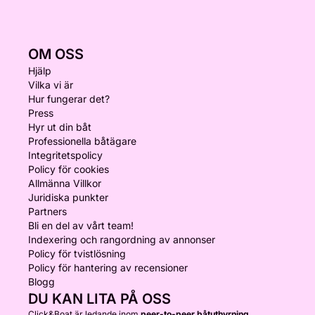
OM OSS
Hjälp
Vilka vi är
Hur fungerar det?
Press
Hyr ut din båt
Professionella båtägare
Integritetspolicy
Policy för cookies
Allmänna Villkor
Juridiska punkter
Partners
Bli en del av vårt team!
Indexering och rangordning av annonser
Policy för tvistlösning
Policy för hantering av recensioner
Blogg
DU KAN LITA PÅ OSS
Click&Boat är ledande inom
peer-to-peer båtuthyrning.