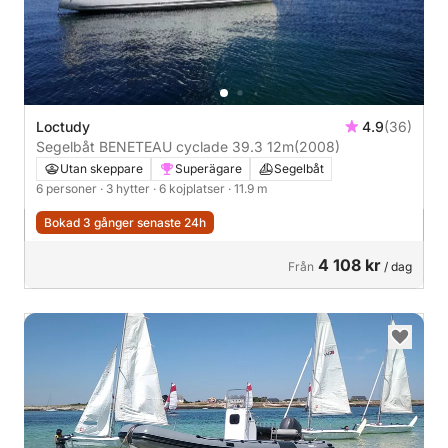
Loctudy
4.9
(36)
Segelbåt BENETEAU cyclade 39.3 12m
(2008)
Utan skeppare
Superägare
Segelbåt
6 personer
· 3 hytter
· 6 kojplatser
· 11.9 m
Bokad 3 gånger senaste 24h
4 108 kr
Från
/ dag