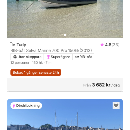
Île-Tudy
4.8
(23)
RIB-båt Selva Marine 700 Pro 150hk
(2012)
Utan skeppare
Superägare
RIB-båt
12 personer
· 150 hk
· 7 m
Bokad 1 gånger senaste 24h
3 682 kr
Från
/ dag
Direktbokning