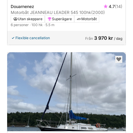
Douarnenez
4.7
(14)
Motorbåt JEANNEAU LEADER 545 100hk
(2000)
Utan skeppare
Superägare
Motorbåt
6 personer
· 100 hk
· 5.5 m
3 970 kr
Flexible cancellation
Från
/ dag