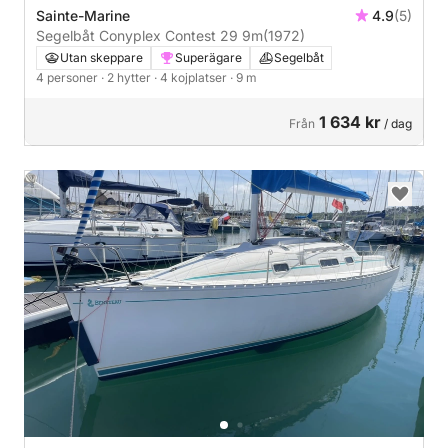
Sainte-Marine
4.9
(5)
Segelbåt Conyplex Contest 29 9m
(1972)
Utan skeppare
Superägare
Segelbåt
4 personer
· 2 hytter
· 4 kojplatser
· 9 m
1 634 kr
Från
/ dag