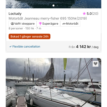
Loctudy
5.0
(20)
Motorbåt Jeanneau merry-fisher 695 150hk
(2019)
Valfri skeppare
Superägare
Motorbåt
8 personer
· 150 hk
· 7 m
Bokad 1 gånger senaste 24h
4 142 kr
Flexible cancellation
Från
/ dag