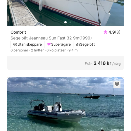
Combrit
4.9
(8)
Segelbåt Jeanneau Sun Fast 32 9m
(1999)
Utan skeppare
Superägare
Segelbåt
6 personer
· 2 hytter
· 6 kojplatser
· 9.4 m
2 416 kr
Från
/ dag