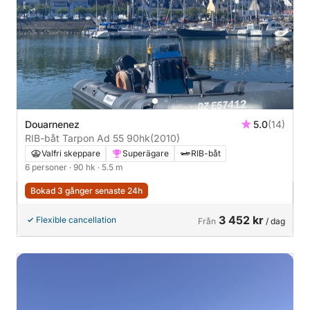
Douarnenez
5.0
(14)
RIB-båt Tarpon Ad 55 90hk
(2010)
Valfri skeppare
Superägare
RIB-båt
6 personer
· 90 hk
· 5.5 m
Bokad 3 gånger senaste 24h
3 452 kr
Flexible cancellation
Från
/ dag