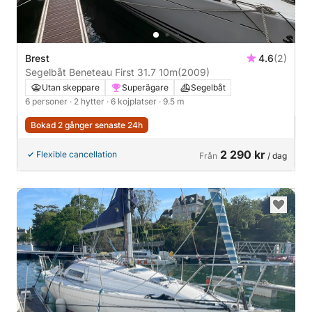
Brest
4.6
(2)
Segelbåt Beneteau First 31.7 10m
(2009)
Utan skeppare
Superägare
Segelbåt
6 personer
· 2 hytter
· 6 kojplatser
· 9.5 m
Bokad 2 gånger senaste 24h
2 290 kr
Flexible cancellation
Från
/ dag