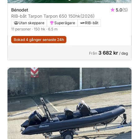
Bénodet
5.0
(5)
RIB-båt Tarpon Tarpon 650 150hk
(2026)
Utan skeppare
Superägare
RIB-båt
11 personer
· 150 hk
· 6.5 m
Bokad 4 gånger senaste 24h
3 682 kr
Från
/ dag