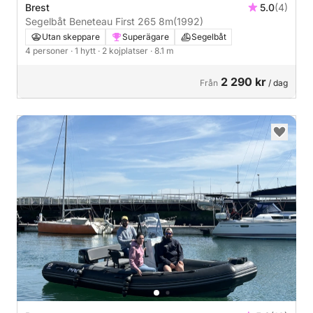
Brest
5.0
(4)
Segelbåt Beneteau First 265 8m
(1992)
Utan skeppare
Superägare
Segelbåt
4 personer
· 1 hytt
· 2 kojplatser
· 8.1 m
2 290 kr
Från
/ dag