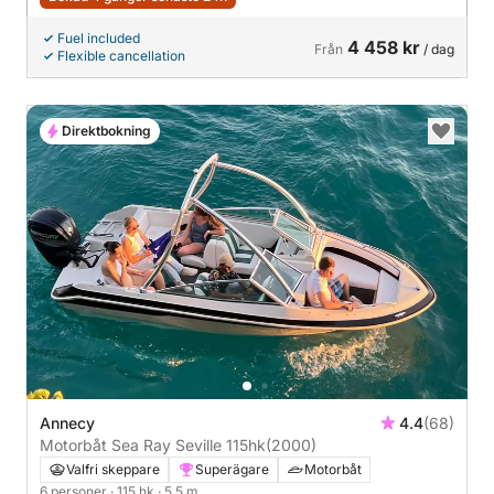
Fuel included
4 458 kr
Från
/ dag
Flexible cancellation
Direktbokning
Annecy
4.4
(68)
Motorbåt Sea Ray Seville 115hk
(2000)
Valfri skeppare
Superägare
Motorbåt
6 personer
· 115 hk
· 5.5 m