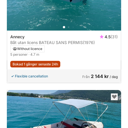
Annecy
4.5
(31)
Båt utan licens BATEAU SANS PERMIS
(1976)
Without licence
5 personer
· 4.7 m
Bokad 1 gånger senaste 24h
2 144 kr
Flexible cancellation
Från
/ dag