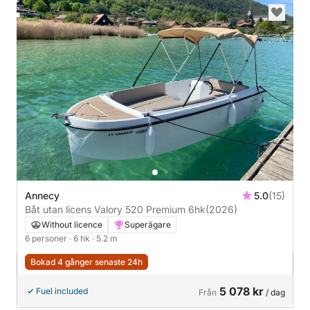
Annecy
5.0
(15)
Båt utan licens Valory 520 Premium 6hk
(2026)
Without licence
Superägare
6 personer
· 6 hk
· 5.2 m
Bokad 4 gånger senaste 24h
5 078 kr
Fuel included
Från
/ dag