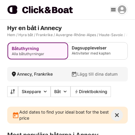
Hyr en båt i Annecy
Hem
/
Hyra båt
/
Frankrike
/
Auvergne-Rhône-Alpes
/
Haute-Savoie
/
Anne
Dagsupplevelser
Båtuthyrning
Aktiviteter med kapten
Alla båtuthyrningar
Annecy, Frankrike
Lägg till dina datum
Skeppare
Båt
Direktbokning
Add dates to find your ideal boat for the best
price