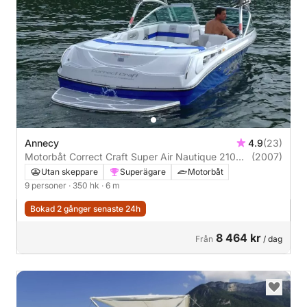
Annecy
4.9
(23)
Motorbåt Correct Craft Super Air Nautique 210
(2007)
Team Edition 350hk
Utan skeppare
Superägare
Motorbåt
9 personer
· 350 hk
· 6 m
Bokad 2 gånger senaste 24h
8 464 kr
Från
/ dag