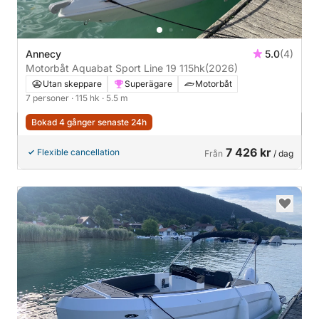
Annecy
5.0
(4)
Motorbåt Aquabat Sport Line 19 115hk
(2026)
Utan skeppare
Superägare
Motorbåt
7 personer
· 115 hk
· 5.5 m
Bokad 4 gånger senaste 24h
7 426 kr
Flexible cancellation
Från
/ dag