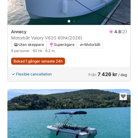
Annecy
4.8
(2)
Motorbåt Valory V620 60hk
(2026)
Utan skeppare
Superägare
Motorbåt
8 personer
· 60 hk
· 6.2 m
Bokad 1 gånger senaste 24h
7 426 kr
Flexible cancellation
Från
/ dag