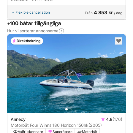
4 853 kr
Flexible cancellation
Från
/ dag
+100 båtar tillgängliga
Hur vi sorterar annonserna
Direktbokning
Annecy
4.8
(176)
Motorbåt Four Winns 180 Horizon 150hk
(2005)
Valfri skeppare
Superägare
Motorbåt