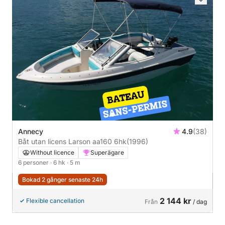
Annecy
4.9
(38)
Båt utan licens Larson aa160 6hk
(1996)
Without licence
Superägare
6 personer
· 6 hk
· 5 m
Bokad 2 gånger senaste 24h
2 144 kr
Flexible cancellation
Från
/ dag