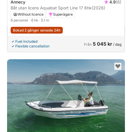
Annecy
4.9
(6)
Båt utan licens Aquabat Sport Line 17 6hk
(2026)
Without licence
Superägare
6 personer
· 6 hk
· 5.1 m
Bokad 2 gånger senaste 24h
Fuel included
5 045 kr
Från
/ dag
Flexible cancellation