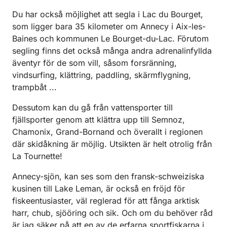
Du har också möjlighet att segla i Lac du Bourget,
som ligger bara 35 kilometer om Annecy i Aix-les-
Baines och kommunen Le Bourget-du-Lac. Förutom
segling finns det också många andra adrenalinfyllda
äventyr för de som vill, såsom forsränning,
vindsurfing, klättring, paddling, skärmflygning,
trampbåt ...
Dessutom kan du gå från vattensporter till
fjällsporter genom att klättra upp till Semnoz,
Chamonix, Grand-Bornand och överallt i regionen
där skidåkning är möjlig. Utsikten är helt otrolig från
La Tournette!
Annecy-sjön, kan ses som den fransk-schweiziska
kusinen till Lake Leman, är också en fröjd för
fiskeentusiaster, väl reglerad för att fånga arktisk
harr, chub, sjööring och sik. Och om du behöver råd
är jag säker på att en av de erfarna sportfiskarna i