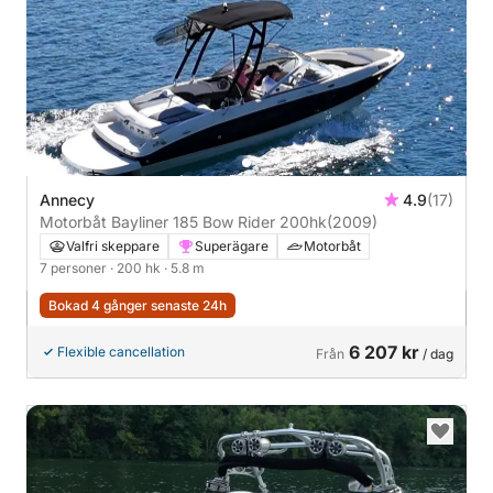
Annecy
4.9
(17)
Motorbåt Bayliner 185 Bow Rider 200hk
(2009)
Valfri skeppare
Superägare
Motorbåt
7 personer
· 200 hk
· 5.8 m
Bokad 4 gånger senaste 24h
6 207 kr
Flexible cancellation
Från
/ dag