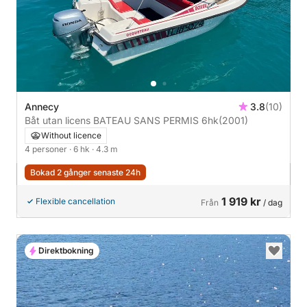
Annecy
3.8
(10)
Båt utan licens BATEAU SANS PERMIS 6hk
(2001)
Without licence
4 personer
· 6 hk
· 4.3 m
Bokad 2 gånger senaste 24h
1 919 kr
Flexible cancellation
Från
/ dag
Direktbokning