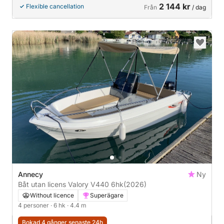
2 144 kr
Flexible cancellation
Från
/ dag
Annecy
Ny
Båt utan licens Valory V440 6hk
(2026)
Without licence
Superägare
4 personer
· 6 hk
· 4.4 m
Bokad 4 gånger senaste 24h