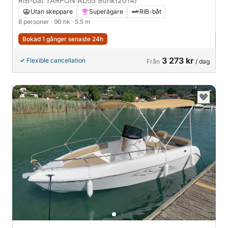
RIB-båt TARPON AD55 90hk
(2014)
Utan skeppare
Superägare
RIB-båt
8 personer
· 90 hk
· 5.5 m
Bokad 1 gånger senaste 24h
3 273 kr
Flexible cancellation
Från
/ dag