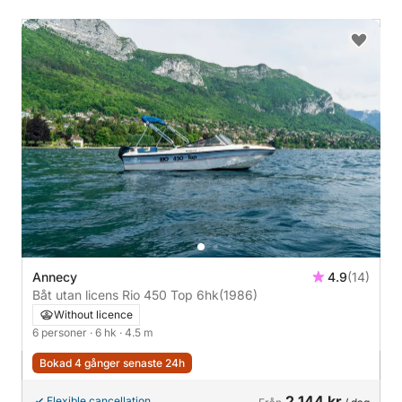
Annecy
4.9
(14)
Båt utan licens Rio 450 Top 6hk
(1986)
Without licence
6 personer
· 6 hk
· 4.5 m
Bokad 4 gånger senaste 24h
2 144 kr
Flexible cancellation