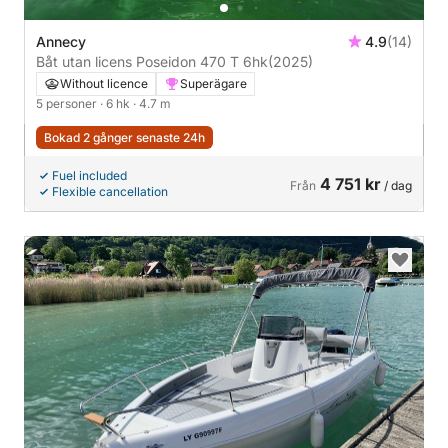
Annecy
4.9
(14)
Båt utan licens Poseidon 470 T 6hk
(2025)
Without licence
Superägare
5 personer
· 6 hk
· 4.7 m
Bokad 2 gånger senaste 24h
Fuel included
4 751 kr
Från
/ dag
Flexible cancellation