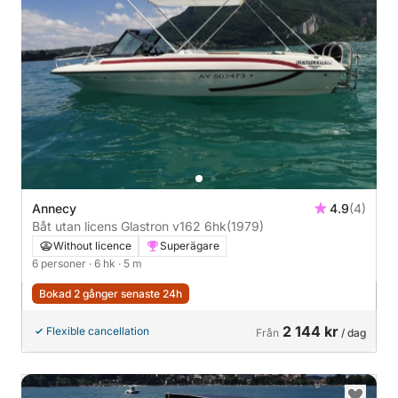
Annecy
4.9
(4)
Båt utan licens Glastron v162 6hk
(1979)
Without licence
Superägare
6 personer
· 6 hk
· 5 m
Bokad 2 gånger senaste 24h
2 144 kr
Flexible cancellation
Från
/ dag