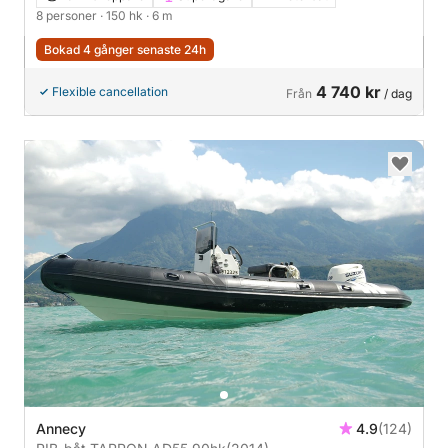
8 personer
· 150 hk
· 6 m
Bokad 4 gånger senaste 24h
4 740 kr
Flexible cancellation
Från
/ dag
Annecy
4.9
(124)