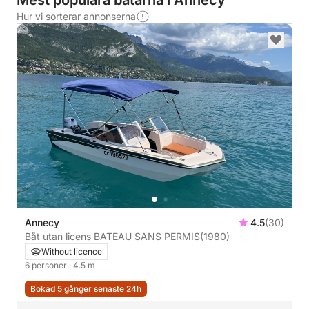
Mest populära båtarna i Annecy
Hur vi sorterar annonserna
Annecy
4.5
(30)
Båt utan licens BATEAU SANS PERMIS
(1980)
Without licence
6 personer
· 4.5 m
Bokad 5 gånger senaste 24h