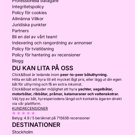
Professionella båtägare
Integritetspolicy
Policy för cookies
Allmänna Villkor
Juridiska punkter
Partners
Bli en del av vårt team!
Indexering och rangordning av annonser
Policy för tvistlösning
Policy för hantering av recensioner
Blogg
DU KAN LITA PÅ OSS
Click&Boat är ledande inom
peer-to-peer båtuthyrning.
Hitta en båt att hyra till ett mycket lågt pris, eller lägg ut din egen
båt för uthyrning och få en extra inkomst.
Click&Boat erbjuder möjlighet att hyra
yachter, segelbåtar,
motorbåtar, ribbåtar, pråmar, katamaraner och vattenskotrar.
Välj typ av båt, hyresperiodens längd och kontakta ägaren direkt
via vår plattform.
KUNDRECENSIONER
Betyg:
4.9 / 5
beräknat på 715638 recensioner
DESTINATIONER
Stockholm