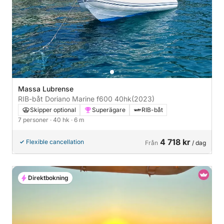
Massa Lubrense
RIB-båt Doriano Marine f600 40hk
(2023)
Skipper optional
Superägare
RIB-båt
7 personer
· 40 hk
· 6 m
4 718 kr
Flexible cancellation
Från
/ dag
Direktbokning