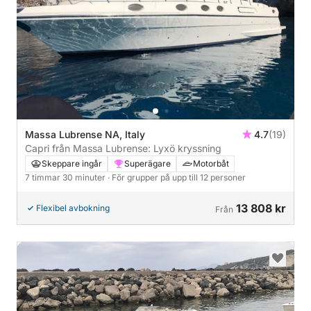
Massa Lubrense NA, Italy
4.7
(19)
Capri från Massa Lubrense: Lyxö kryssning
Skeppare ingår
Superägare
Motorbåt
7 timmar 30 minuter
· För grupper på upp till 12 personer
13 808 kr
Flexibel avbokning
Från