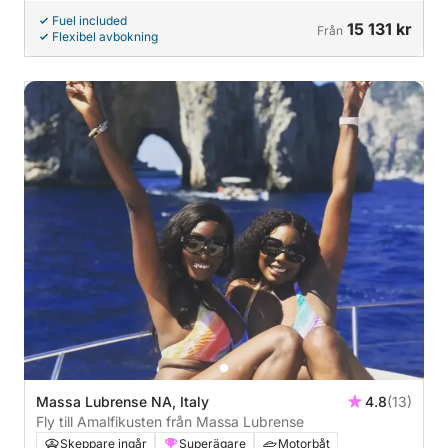
Fuel included
15 131 kr
Från
Flexibel avbokning
Massa Lubrense NA, Italy
4.8
(13)
Fly till Amalfikusten från Massa Lubrense
Skeppare ingår
Superägare
Motorbåt