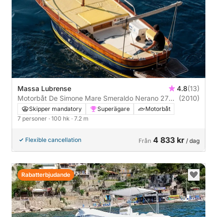
Massa Lubrense
4.8
(13)
Motorbåt De Simone Mare Smeraldo Nerano 27
(2010)
100hk
Skipper mandatory
Superägare
Motorbåt
7 personer
· 100 hk
· 7.2 m
4 833 kr
Flexible cancellation
Från
/ dag
Rabatterbjudande