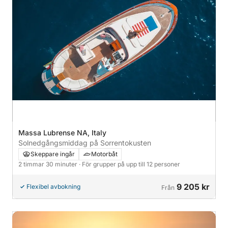
Massa Lubrense NA, Italy
Solnedgångsmiddag på Sorrentokusten
Skeppare ingår
Motorbåt
2 timmar 30 minuter
· För grupper på upp till 12 personer
9 205 kr
Flexibel avbokning
Från