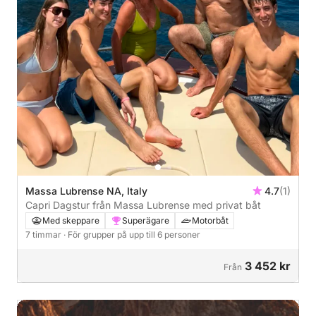
Massa Lubrense NA, Italy
4.7
(1)
Capri Dagstur från Massa Lubrense med privat båt
Med skeppare
Superägare
Motorbåt
7 timmar
· För grupper på upp till 6 personer
3 452 kr
Från