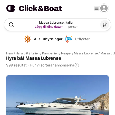
Massa Lubrense, Italien
Lägg till dina datum
·
1 person
Alla uthyrningar
Utflykter
Hem
/
Hyra båt
/
Italien
/
Kampanien
/
Neapel
/
Massa Lubrense
/
Massa Lu
Hyra båt Massa Lubrense
999 resultat
·
Hur vi sorterar annonserna