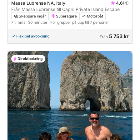
Massa Lubrense NA, Italy
4.6
(4)
Från Massa Lubrense till Capri: Private Island Escape
Skeppare ingår
Superägare
Motorbåt
7 timmar 30 minuter
· För grupper på upp till 7 personer
5 753 kr
Flexibel avbokning
Från
Direktbokning