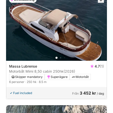
Massa Lubrense
4.7
(1)
Motorbåt Mimi 8,50 cabin 250hk
(2026)
Skipper mandatory
Superägare
Motorbåt
6 personer
· 250 hk
· 8.5 m
3 452 kr
Fuel included
Från
/ dag