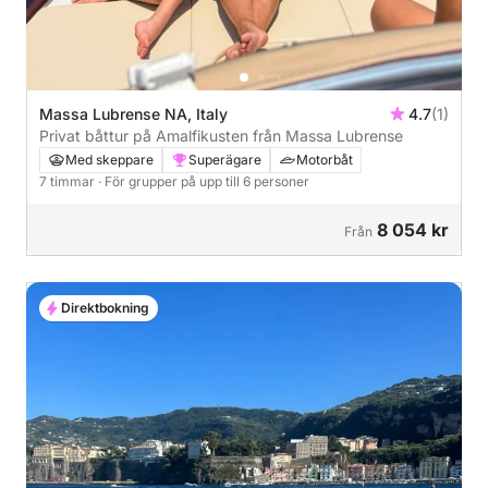
Massa Lubrense NA, Italy
4.7
(1)
Privat båttur på Amalfikusten från Massa Lubrense
Med skeppare
Superägare
Motorbåt
7 timmar
· För grupper på upp till 6 personer
8 054 kr
Från
Direktbokning