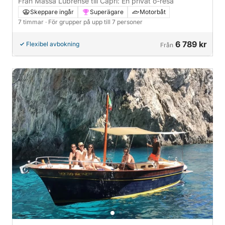
Från Massa Lubrense till Capri: En privat ö-resa
Skeppare ingår
Superägare
Motorbåt
7 timmar
· För grupper på upp till 7 personer
6 789 kr
Flexibel avbokning
Från