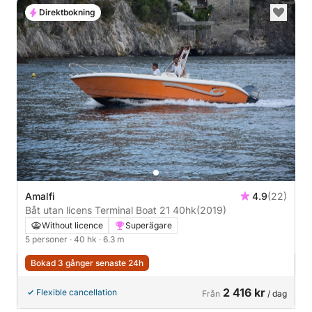
Direktbokning
Amalfi
4.9
(22)
Båt utan licens Terminal Boat 21 40hk
(2019)
Without licence
Superägare
5 personer
· 40 hk
· 6.3 m
Bokad 3 gånger senaste 24h
2 416 kr
Flexible cancellation
Från
/ dag