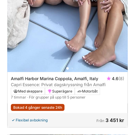
Amalfi Harbor Marina Coppola, Amalfi, Italy
4.6
(8)
Capri Essence: Privat dagskryssning från Amalfi
Med skeppare
Superägare
Motorbåt
7 timmar
· För grupper på upp till 5 personer
Bokad 4 gånger senaste 24h
3 451 kr
Flexibel avbokning
Från