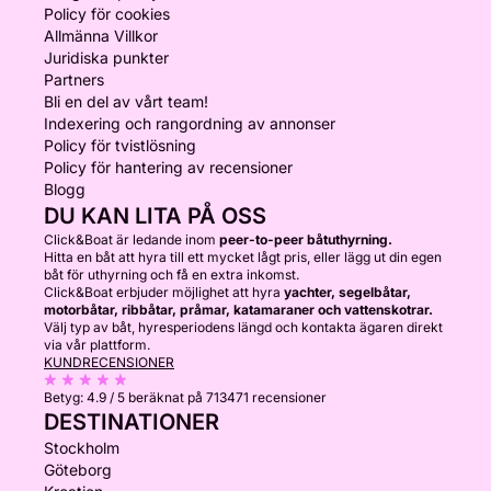
Policy för cookies
Allmänna Villkor
Juridiska punkter
Partners
Bli en del av vårt team!
Indexering och rangordning av annonser
Policy för tvistlösning
Policy för hantering av recensioner
Blogg
DU KAN LITA PÅ OSS
Click&Boat är ledande inom
peer-to-peer båtuthyrning.
Hitta en båt att hyra till ett mycket lågt pris, eller lägg ut din egen
båt för uthyrning och få en extra inkomst.
Click&Boat erbjuder möjlighet att hyra
yachter, segelbåtar,
motorbåtar, ribbåtar, pråmar, katamaraner och vattenskotrar.
Välj typ av båt, hyresperiodens längd och kontakta ägaren direkt
via vår plattform.
KUNDRECENSIONER
Betyg:
4.9 / 5
beräknat på 713471 recensioner
DESTINATIONER
Stockholm
Göteborg