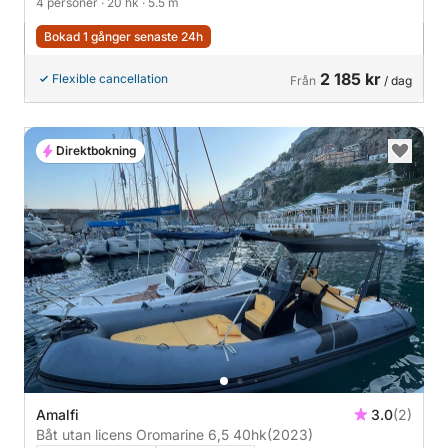
4 personer
· 20 hk
· 5.5 m
Bokad 1 gånger senaste 24h
2 185 kr
Flexible cancellation
Från
/ dag
Direktbokning
Amalfi
3.0
(2)
Båt utan licens Oromarine 6,5 40hk
(2023)