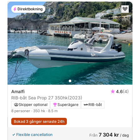
Direktbokning
Amalfi
4.6
(4)
RIB-båt Sea Prop 27 350hk
(2023)
Skipper optional
Superägare
RIB-båt
8 personer
· 350 hk
· 8.5 m
Bokad 3 gånger senaste 24h
7 304 kr
Flexible cancellation
Från
/ dag