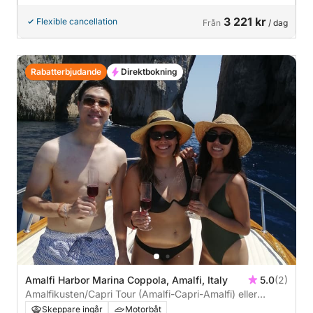
3 221 kr
Flexible cancellation
Från
/ dag
Rabatterbjudande
Direktbokning
Amalfi Harbor Marina Coppola, Amalfi, Italy
5.0
(2)
Amalfikusten/Capri Tour (Amalfi-Capri-Amalfi) eller
(Amalfi-Praiano+Positano-Amalfi)
Skeppare ingår
Motorbåt