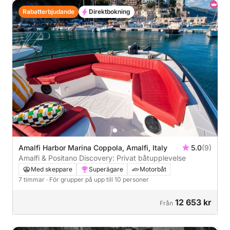
Rabatterbjudande
Direktbokning
Amalfi Harbor Marina Coppola, Amalfi, Italy
5.0
(9)
Amalfi & Positano Discovery: Privat båtupplevelse
Med skeppare
Superägare
Motorbåt
7 timmar
· För grupper på upp till 10 personer
12 653 kr
Från