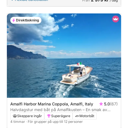
Från
/ dag
Direktbokning
Amalfi Harbor Marina Coppola, Amalfi, Italy
5.0
(67)
Halvdagstur med båt på Amalfikusten – En smak av
paradis vid havet
Skeppare ingår
Superägare
Motorbåt
4 timmar
· För grupper på upp till 12 personer