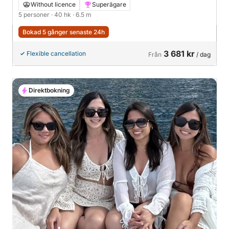
Without licence
Superägare
5 personer
· 40 hk
· 6.5 m
Bokad 5 gånger senaste 24h
3 681 kr
Flexible cancellation
Från
/ dag
Direktbokning