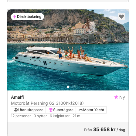
Direktbokning
Amalfi
Ny
Motorbåt Pershing 62 3100hk
(2018)
Utan skeppare
Superägare
Motor Yacht
12 personer
· 3 hytter
· 6 kojplatser
· 21 m
35 658 kr
Från
/ dag