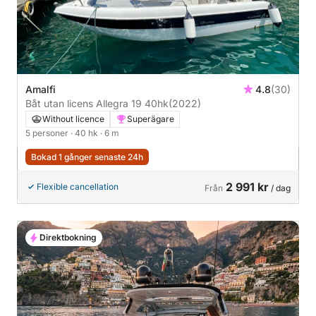
Amalfi
4.8
(30)
Båt utan licens Allegra 19 40hk
(2022)
Without licence
Superägare
5 personer
· 40 hk
· 6 m
Bokad 1 gånger senaste 24h
2 991 kr
Flexible cancellation
Från
/ dag
Direktbokning