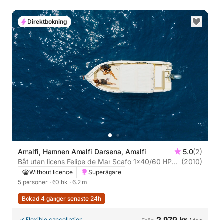
Direktbokning
Amalfi, Hamnen Amalfi Darsena, Amalfi
5.0
(2)
Båt utan licens Felipe de Mar Scafo 1x40/60 HP
(2010)
Benzina 60hk
Without licence
Superägare
5 personer
· 60 hk
· 6.2 m
Bokad 4 gånger senaste 24h
2 979 kr
Flexible cancellation