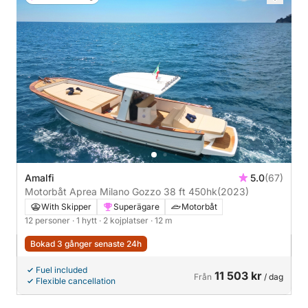
Amalfi
5.0
(67)
Motorbåt Aprea Milano Gozzo 38 ft 450hk
(2023)
With Skipper
Superägare
Motorbåt
12 personer
· 1 hytt
· 2 kojplatser
· 12 m
Bokad 3 gånger senaste 24h
Fuel included
11 503 kr
Från
/ dag
Flexible cancellation