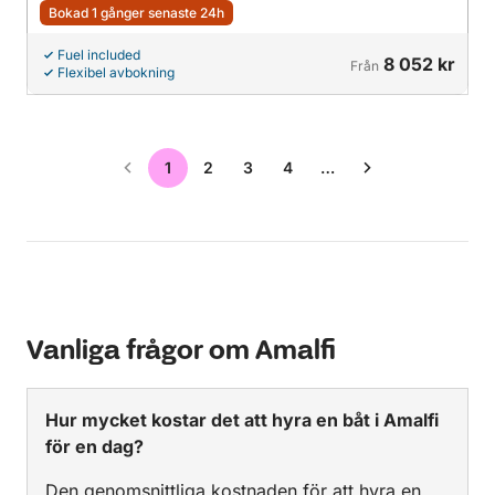
Bokad 1 gånger senaste 24h
Fuel included
8 052 kr
Från
Flexibel avbokning
1
2
3
4
…
Vanliga frågor om Amalfi
Hur mycket kostar det att hyra en båt i Amalfi
för en dag?
Den genomsnittliga kostnaden för att hyra en