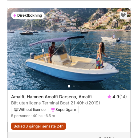
Direktbokning
Amalfi, Hamnen Amalfi Darsena, Amalfi
4.9
(14)
Båt utan licens Terminal Boat 21 40hk
(2019)
Without licence
Superägare
5 personer
· 40 hk
· 6.5 m
Bokad 3 gånger senaste 24h