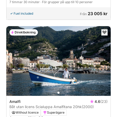
7 timmar 30 minuter
· För grupper på upp till 10 personer
23 005 kr
Fuel included
Från
Direktbokning
Amalfi
4.6
(23)
Båt utan licens Scialuppa Amalfitana 20hk
(2000)
Without licence
Superägare