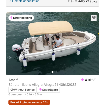
2 416 kr
Flexible cancellation
Från
/ dag
Direktbokning
Amalfi
4.9
(23)
Båt utan licens Allegra Allegra21 40hk
(2022)
Without licence
Superägare
6 personer
· 40 hk
· 6.5 m
Bokad 2 gånger senaste 24h