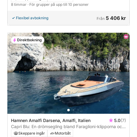
8 timmar
· För grupper på upp till 10 personer
5 406 kr
Flexibel avbokning
Från
Direktbokning
Hamnen Amalfi Darsena, Amalfi, Italien
5.0
(7)
Capri Blu: En drömsegling bland Faraglioni-klipporna och
hemliga grottor
Skeppare ingår
Motorbåt