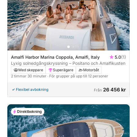
Amalfi Harbor Marina Coppola, Amalfi, Italy
5.0
(1)
Lyxig solnedgångskryssning – Positano och Amalfikusten
Med skeppare
Superägare
Motorbåt
2 timmar 30 minuter
· För grupper på upp till 12 personer
26 456 kr
Flexibel avbokning
Från
Direktbokning