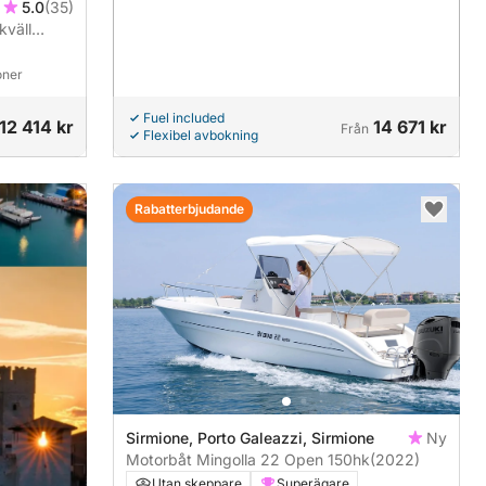
5.0
(35)
kväll
oner
Fuel included
12 414 kr
14 671 kr
Från
Flexibel avbokning
Rabatterbjudande
Sirmione, Porto Galeazzi, Sirmione
Ny
Motorbåt Mingolla 22 Open 150hk
(2022)
Utan skeppare
Superägare