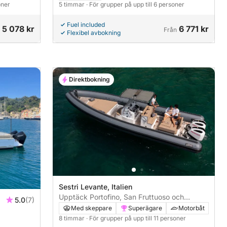
oner
5 timmar
· För grupper på upp till 6 personer
Fuel included
5 078 kr
6 771 kr
Från
Flexibel avbokning
Direktbokning
Sestri Levante, Italien
Upptäck Portofino, San Fruttuoso och
5.0
(7)
Camogli
Med skeppare
Superägare
Motorbåt
8 timmar
· För grupper på upp till 11 personer