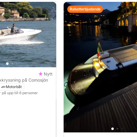
Rabatterbjudande
Nytt
yxkryssning på Comosjön
Motorbåt
r på upp till 6 personer