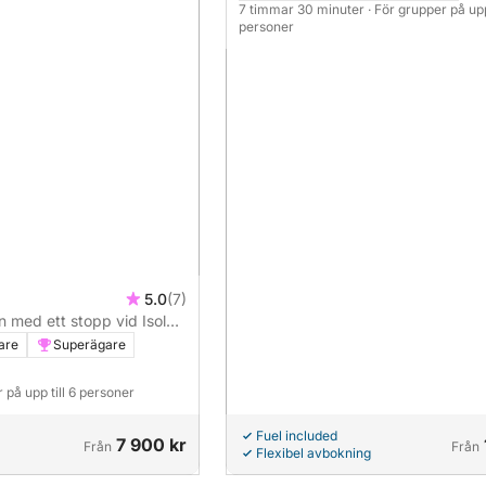
7 timmar 30 minuter
· För grupper på upp 
personer
5.0
(7)
 med ett stopp vid Isola
kten.
are
Superägare
r på upp till 6 personer
Fuel included
7 900 kr
Från
Från
Flexibel avbokning