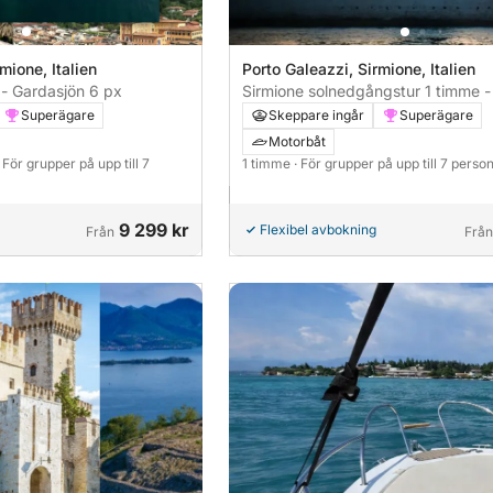
mione, Italien
Porto Galeazzi, Sirmione, Italien
 - Gardasjön 6 px
Sirmione solnedgångstur 1 timme 
aperitif 6 px
Superägare
Skeppare ingår
Superägare
Motorbåt
· För grupper på upp till 7
1 timme
· För grupper på upp till 7 perso
9 299 kr
Flexibel avbokning
Från
Från