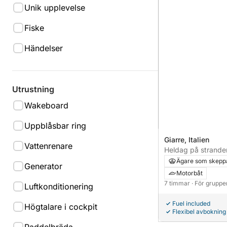
Unik upplevelse
Fiske
Händelser
Utrustning
Wakeboard
Uppblåsbar ring
Giarre, Italien
Vattenrenare
Heldag på stranden
Bella och Naxosbu
Ägare som skepp
Generator
Motorbåt
7 timmar
· För gruppe
Luftkonditionering
Fuel included
Högtalare i cockpit
Flexibel avbokning