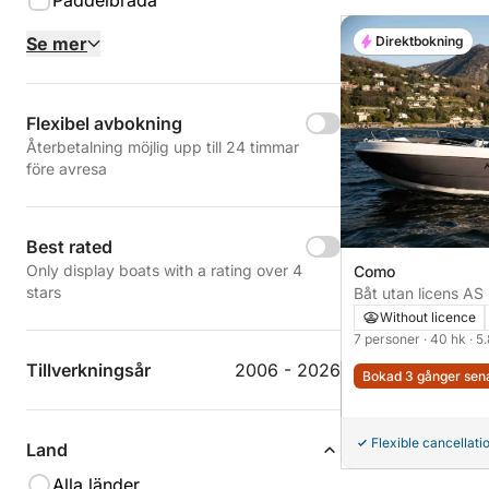
Paddelbräda
Se mer
Direktbokning
Flexibel avbokning
Återbetalning möjlig upp till 24 timmar
före avresa
Best rated
Only display boats with a rating over 4
Como
stars
Båt utan licens AS MARINE 19 GL
Without licence
7 personer
· 40 hk
· 5
Tillverkningsår
2006 - 2026
Bokad 3 gånger sen
Flexible cancellati
Land
Alla länder