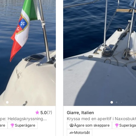
5.0
(7)
Giarre, Italien
pe: Heldagskryssning
Kryssa med en aperitif i Naxosbu
 lunch
lite tur kan vi få syn på delfiner som
are
Superägare
Ägare som skeppare
Superäga
i sin naturliga miljö, vilket ger aute
Motorbåt