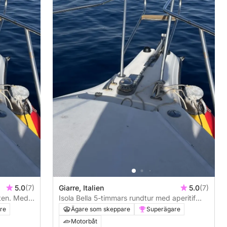
5.0
(7)
Giarre, Italien
5.0
(7)
kten. Med
Isola Bella 5-timmars rundtur med aperitif
 leker fritt
och lunch
re
Ägare som skeppare
Superägare
ntiska och
Motorbåt