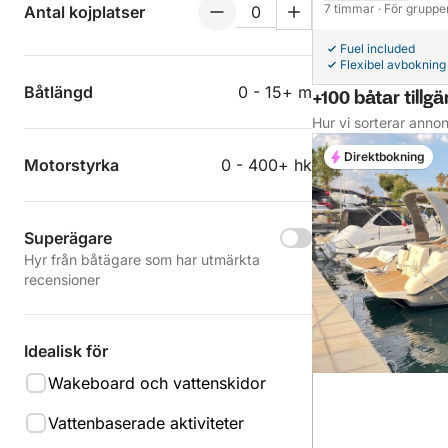
7 timmar
· För gruppe
Antal kojplatser
Fuel included
Flexibel avbokning
Båtlängd
0 - 15+ m
+100 båtar tillgä
Hur vi sorterar anno
Direktbokning
Motorstyrka
0 - 400+ hk
Superägare
Hyr från båtägare som har utmärkta
recensioner
Idealisk för
Wakeboard och vattenskidor
Vattenbaserade aktiviteter