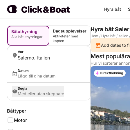
Hyra båt
S
Hyra båt Saler
Dagsupplevelser
Båtuthyrning
Hem
/
Hyra båt
/
Italien
Aktiviteter med
Alla båtuthyrningar
kapten
Add dates to fi
Var
Mest populära 
Salerno, Italien
Hur vi sorterar anno
Datum
Direktbokning
Lägg till dina datum
Segla
Med eller utan skeppare
Båttyper
Motor