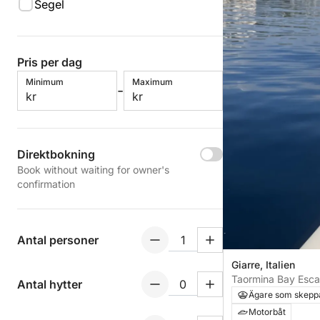
Segel
Pris per dag
Minimum
Maximum
-
kr
kr
Direktbokning
Book without waiting for owner's
confirmation
Antal personer
Giarre, Italien
Taormina Bay Esca
Antal hytter
med badstopp och
Ägare som skepp
Motorbåt