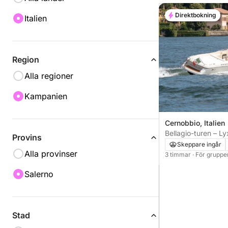
Direktbokning
Italien
Region
Alla regioner
Kampanien
Cernobbio, Italien
Bellagio-turen – L
Provins
Skeppare ingår
Alla provinser
3 timmar
· För gruppe
Salerno
Stad