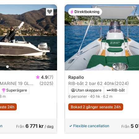
Direktbokning
4.9
(7)
Rapallo
(2025)
RIB-båt 2 bar 62 40hk
(2024)
OPEN AS MARINE 19 GL OPEN 40hk
Superägare
Utan skeppare
RIB-båt
.8 m
6 personer
· 40 hk
· 6.2 m
aste 24h
Bokad 2 gånger senaste 24h
6 771 kr
5 0
on
Flexible cancellation
Från
/ dag
Från