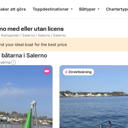
aker att göra
Toppdestinationer
Båttyper
Chartertyp
no med eller utan licens
/
Kampanien
/
Salerno
/
Salerno
/
Salerno
nd your ideal boat for the best price
båtarna i Salerno
nserna
Direktbokning