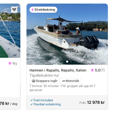
Direktbokning
Ny
Hamnen i Rapallo, Rapallo, Italien
5.0
(7)
Tigulliobukten-tur
Skeppare ingår
Motorbåt
7 timmar 30 minuter
· För grupper på upp till 7
personer
Fuel included
12 978 kr
78 kr
Från
/ dag
Flexibel avbokning