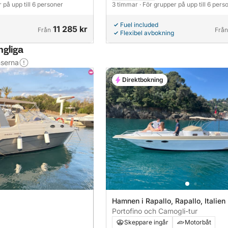
oförglömliga upplevelser.
r på upp till 6 personer
3 timmar
· För grupper på upp till 6 pers
Fuel included
11 285 kr
Från
Från
Flexibel avbokning
ngliga
nserna
Direktbokning
Hamnen i Rapallo, Rapallo, Italien
Portofino och Camogli-tur
Skeppare ingår
Motorbåt