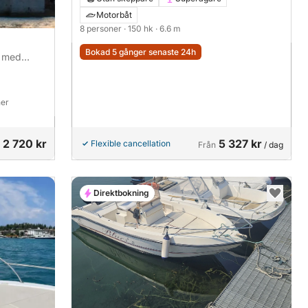
Motorbåt
8 personer
· 150 hk
· 6.6 m
Bokad 5 gånger senaste 24h
- med
ner
2 720 kr
5 327 kr
Flexible cancellation
Från
/ dag
Direktbokning