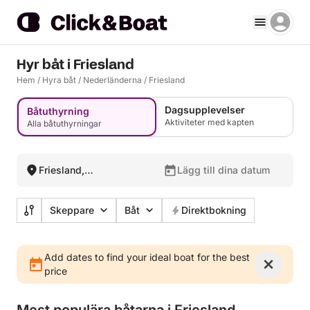
Hyr båt i Friesland
Hem
/
Hyra båt
/
Nederländerna
/
Friesland
Dagsupplevelser
Båtuthyrning
Aktiviteter med kapten
Alla båtuthyrningar
Friesland,
Lägg till dina datum
Nederländerna
Skeppare
Båt
Direktbokning
Add dates to find your ideal boat for the best
price