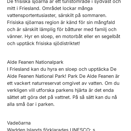
De frisiska sjöarna är ett turistområde i sydväst och
mitt i Friesland. Området lockar många
vattensportentusiaster, särskilt på sommaren.
Frisiska sjöarnas region är känd för sin mångfald
och är särskilt lämplig för båtturer med familj och
vänner. Hyr en sloep, en motorbåt eller en segelbåt
och upptäck frisiska sjödistriktet!
Alde Feanen Nationalpark
I Friesland kan du hyra en sloep och upptäcka De
Alde Feanen National Park! Park De Alde Feanen är
ett vackert naturreservat omgivet av vatten. Om du
verkligen vill utforska parkens hjärta är det enda
sättet att göra det på vattnet. På så sätt kan du nå
alla små öar i parken.
Vadeöarna
Wadden Islands förklarades UNESCO: s