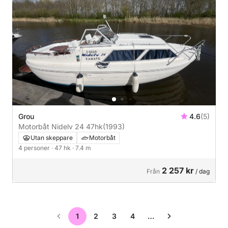
Grou
4.6
(5)
Motorbåt Nidelv 24 47hk
(1993)
Utan skeppare
Motorbåt
4 personer
· 47 hk
· 7.4 m
2 257 kr
Från
/ dag
1
2
3
4
…