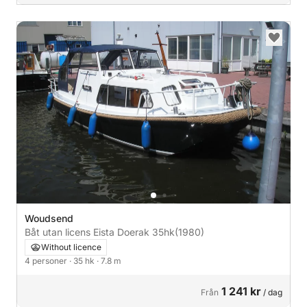
Woudsend
Båt utan licens Eista Doerak 35hk
(1980)
Without licence
4 personer
· 35 hk
· 7.8 m
1 241 kr
Från
/ dag