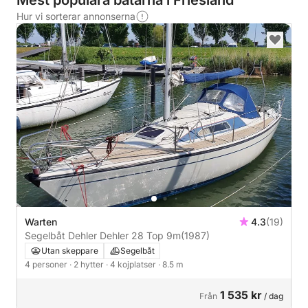
Mest populära båtarna i Friesland
Hur vi sorterar annonserna
Warten
4.3
(19)
Segelbåt Dehler Dehler 28 Top 9m
(1987)
Utan skeppare
Segelbåt
4 personer
· 2 hytter
· 4 kojplatser
· 8.5 m
1 535 kr
Från
/ dag