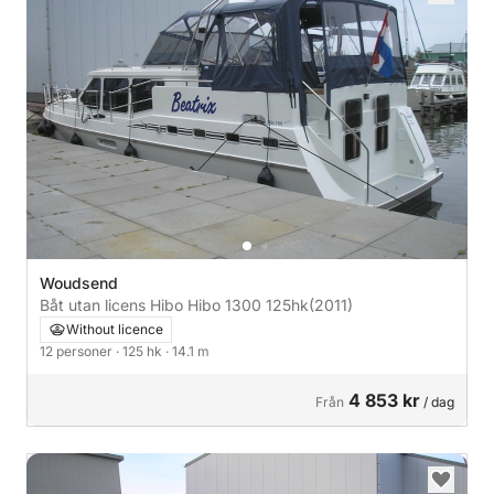
Woudsend
Båt utan licens Hibo Hibo 1300 125hk
(2011)
Without licence
12 personer
· 125 hk
· 14.1 m
4 853 kr
Från
/ dag