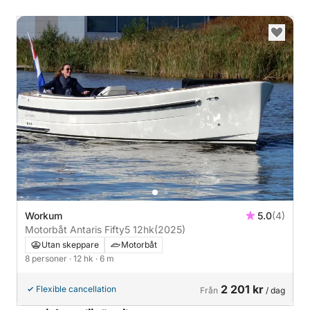
Workum
5.0
(4)
Motorbåt Antaris Fifty5 12hk
(2025)
Utan skeppare
Motorbåt
8 personer
· 12 hk
· 6 m
2 201 kr
Flexible cancellation
Från
/ dag