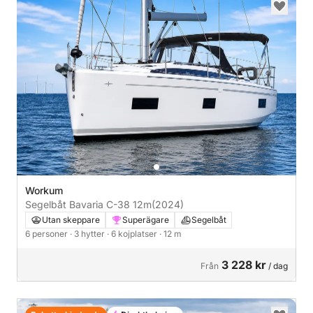
Workum
Segelbåt Bavaria C-38 12m
(2024)
Utan skeppare
Superägare
Segelbåt
6 personer
· 3 hytter
· 6 kojplatser
· 12 m
3 228 kr
Från
/ dag