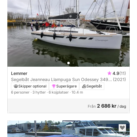
Lemmer
4.9
(11)
Segelbåt Jeanneau Llampuga Sun Odessey 349
(2021)
Limited Edition 10m
Skipper optional
Superägare
Segelbåt
6 personer
· 3 hytter
· 6 kojplatser
· 10.4 m
2 686 kr
Från
/ dag