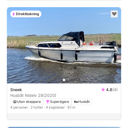
Direktbokning
Sneek
4.8
(4)
Husbåt Nidelv 28
(2020)
Utan skeppare
Superägare
Husbåt
4 personer
· 2 hytter
· 4 kojplatser
· 9.1 m