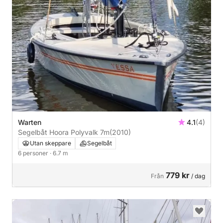
Warten
4.1
(4)
Segelbåt Hoora Polyvalk 7m
(2010)
Utan skeppare
Segelbåt
6 personer
· 6.7 m
779 kr
Från
/ dag