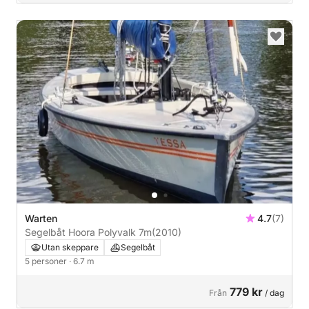
Warten
4.7
(7)
Segelbåt Hoora Polyvalk 7m
(2010)
Utan skeppare
Segelbåt
5 personer
· 6.7 m
779 kr
Från
/ dag