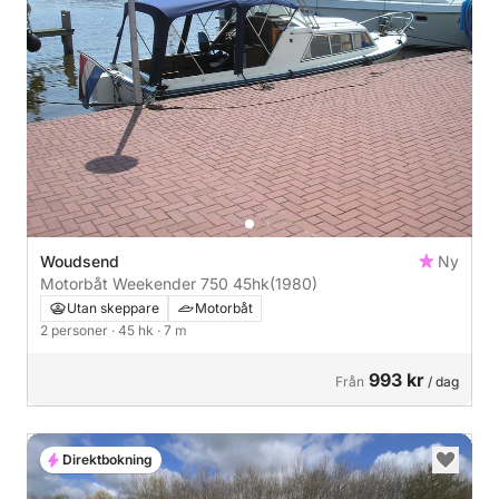
Woudsend
Ny
Motorbåt Weekender 750 45hk
(1980)
Utan skeppare
Motorbåt
2 personer
· 45 hk
· 7 m
993 kr
Från
/ dag
Direktbokning