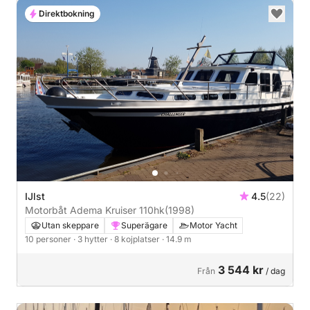
Direktbokning
IJlst
4.5
(22)
Motorbåt Adema Kruiser 110hk
(1998)
Utan skeppare
Superägare
Motor Yacht
10 personer
· 3 hytter
· 8 kojplatser
· 14.9 m
3 544 kr
Från
/ dag