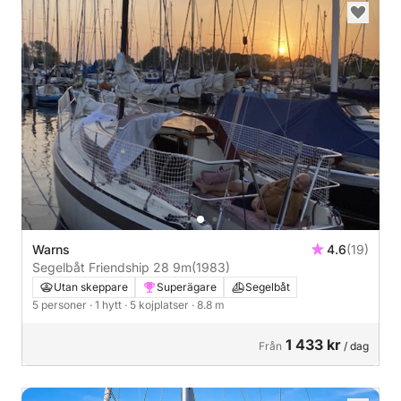
Warns
4.6
(19)
Segelbåt Friendship 28 9m
(1983)
Utan skeppare
Superägare
Segelbåt
5 personer
· 1 hytt
· 5 kojplatser
· 8.8 m
1 433 kr
Från
/ dag