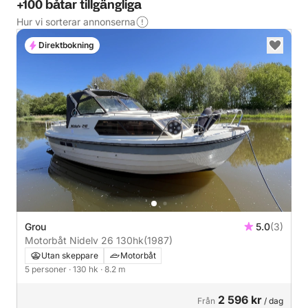
+100 båtar tillgängliga
Hur vi sorterar annonserna
Direktbokning
Grou
5.0
(3)
Motorbåt Nidelv 26 130hk
(1987)
Utan skeppare
Motorbåt
5 personer
· 130 hk
· 8.2 m
2 596 kr
Från
/ dag