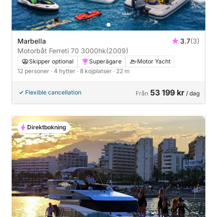
Marbella
3.7
(3)
Motorbåt Ferreti 70 3000hk
(2009)
Skipper optional
Superägare
Motor Yacht
12 personer
· 4 hytter
· 8 kojplatser
· 22 m
53 199 kr
Flexible cancellation
Från
/ dag
Direktbokning