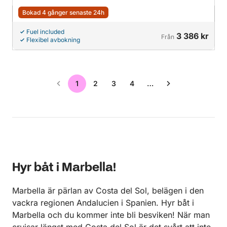
Bokad 4 gånger senaste 24h
Fuel included
3 386 kr
Från
Flexibel avbokning
1
2
3
4
…
Hyr båt i Marbella!
Marbella är pärlan av Costa del Sol, belägen i den
vackra regionen Andalucien i Spanien. Hyr båt i
Marbella och du kommer inte bli besviken! När man