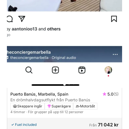
Puerto Banús, Marbella, Spain
5.0
(5)
En drömhalvdagsutflykt från Puerto Banús
Skeppare ingår
Superägare
Motorbåt
4 timmar
· För grupper på upp till 12 personer
71 042 kr
Fuel included
Från