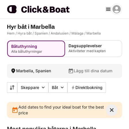
Hyr båt i Marbella
Hem
/
Hyra båt
/
Spanien
/
Andalusien
/
Málaga
/
Marbella
Dagsupplevelser
Båtuthyrning
Aktiviteter med kapten
Alla båtuthyrningar
Marbella, Spanien
Lägg till dina datum
Skeppare
Båt
Direktbokning
Add dates to find your ideal boat for the best
price