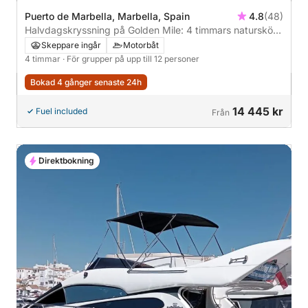
Puerto de Marbella, Marbella, Spain
4.8
(48)
Halvdagskryssning på Golden Mile: 4 timmars naturskön
flykt från Marbella på en 20-meters yacht
Skeppare ingår
Motorbåt
4 timmar
· För grupper på upp till 12 personer
Bokad 4 gånger senaste 24h
14 445 kr
Fuel included
Från
Direktbokning