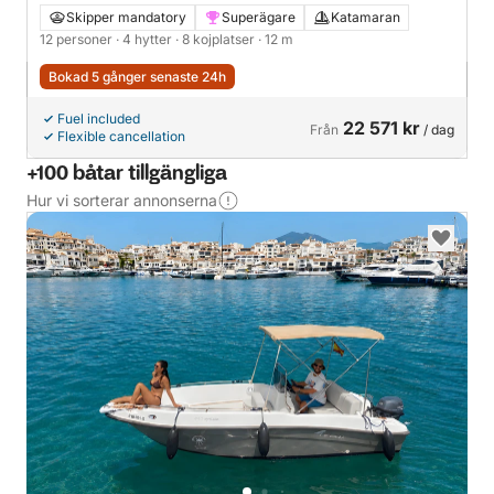
Skipper mandatory
Superägare
Katamaran
12 personer
· 4 hytter
· 8 kojplatser
· 12 m
Bokad 5 gånger senaste 24h
Fuel included
22 571 kr
Från
/ dag
Flexible cancellation
+100 båtar tillgängliga
Hur vi sorterar annonserna