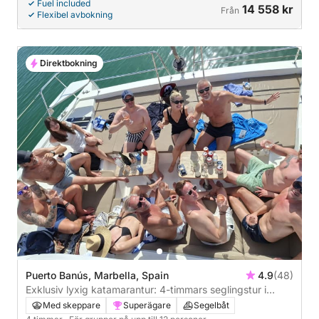
Fuel included
14 558 kr
Från
Flexibel avbokning
Direktbokning
Puerto Banús, Marbella, Spain
4.9
(48)
Exklusiv lyxig katamarantur: 4-timmars seglingstur i
Marbella
Med skeppare
Superägare
Segelbåt