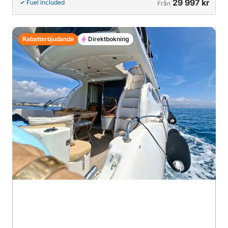
29 997 kr
Fuel included
Från
Rabatterbjudande
Direktbokning