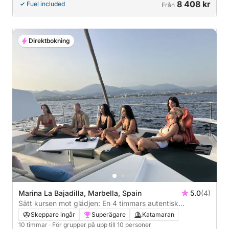
8 408 kr
Fuel included
Från
Direktbokning
Marina La Bajadilla, Marbella, Spain
5.0
(4)
Sätt kursen mot glädjen: En 4 timmars autentisk
seglingstur i Marbella på en katamaran
Skeppare ingår
Superägare
Katamaran
10 timmar
· För grupper på upp till 10 personer