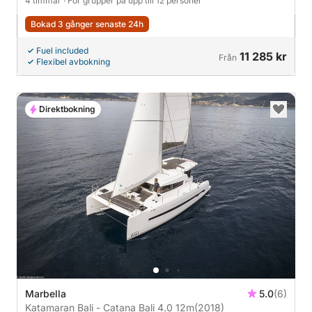
4 timmar
· För grupper på upp till 12 personer
Bokad 3 gånger senaste 24h
Fuel included
11 285 kr
Från
Flexibel avbokning
Direktbokning
Marbella
5.0
(6)
Katamaran Bali - Catana Bali 4.0 12m
(2018)