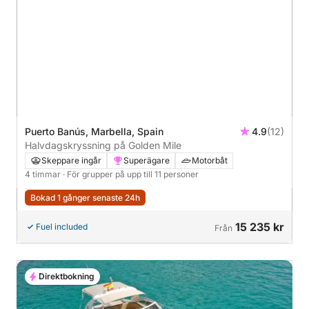
Puerto Banús, Marbella, Spain
4.9
(12)
Halvdagskryssning på Golden Mile
Skeppare ingår
Superägare
Motorbåt
4 timmar
· För grupper på upp till 11 personer
Bokad 1 gånger senaste 24h
15 235 kr
Fuel included
Från
Direktbokning