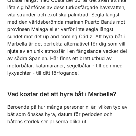
cruisar längst med Costa del Sol är det svårt att inte
låta sig hänföras av dess turkosfärgade havsvatten,
vita stränder och exotiska palmträd. Segla längst
med den världsberömda marinan Puerto Banús mot
provinsen Malaga eller varför inte segla längst
sundet mot det up and coming Cádiz. Att hyra båt i
Marbella är det perfekta alternativet för dig som vill
njuta av en unik atmosfär i en fängslande vacker del
av södra Spanien. Här finns ett brett utbud av
motorbåtar, katamaraner, segelbåtar - till och med
lyxyachter - till ditt förfogande!
Vad kostar det att hyra båt i Marbella?
Beroende på hur många personer ni är, vilken typ av
båt som önskas hyra, datum för perioden och
båtens storlek ser priserna olika ut.