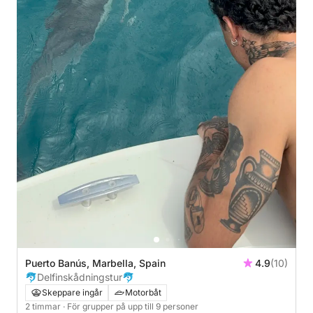
Puerto Banús, Marbella, Spain
4.9
(10)
🐬Delfinskådningstur🐬
Skeppare ingår
Motorbåt
2 timmar
· För grupper på upp till 9 personer