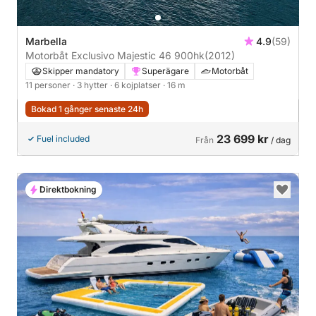
Marbella
4.9
(59)
Motorbåt Exclusivo Majestic 46 900hk
(2012)
Skipper mandatory
Superägare
Motorbåt
11 personer
· 3 hytter
· 6 kojplatser
· 16 m
Bokad 1 gånger senaste 24h
23 699 kr
Fuel included
Från
/ dag
Direktbokning