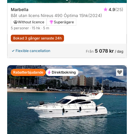
Marbella
4.9
(25)
Båt utan licens Nireus 490 Óptima 15hk
(2024)
Without licence
Superägare
5 personer
· 15 hk
· 5 m
Bokad 3 gånger senaste 24h
5 078 kr
Flexible cancellation
Från
/ dag
Rabatterbjudande
Direktbokning