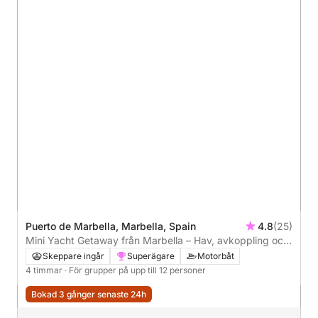
Puerto de Marbella, Marbella, Spain
4.8
(25)
Mini Yacht Getaway från Marbella – Hav, avkoppling och
god mat (4h)
Skeppare ingår
Superägare
Motorbåt
4 timmar
· För grupper på upp till 12 personer
Bokad 3 gånger senaste 24h