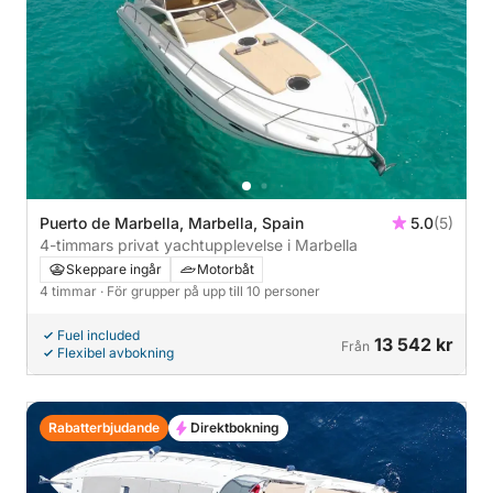
Puerto de Marbella, Marbella, Spain
5.0
(5)
4-timmars privat yachtupplevelse i Marbella
Skeppare ingår
Motorbåt
4 timmar
· För grupper på upp till 10 personer
Fuel included
13 542 kr
Från
Flexibel avbokning
Rabatterbjudande
Direktbokning