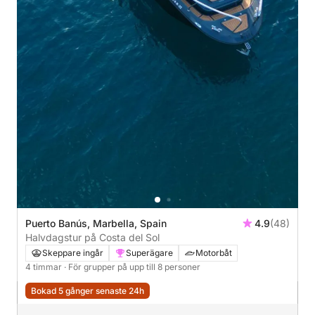
Puerto Banús, Marbella, Spain
4.9
(48)
Halvdagstur på Costa del Sol
Skeppare ingår
Superägare
Motorbåt
4 timmar
· För grupper på upp till 8 personer
Bokad 5 gånger senaste 24h