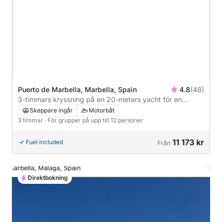
Puerto de Marbella, Marbella, Spain
4.8
(48)
3-timmars kryssning på en 20-meters yacht för en
avkopplande tur
Skeppare ingår
Motorbåt
3 timmar
· För grupper på upp till 12 personer
11 173 kr
Fuel included
Från
Direktbokning