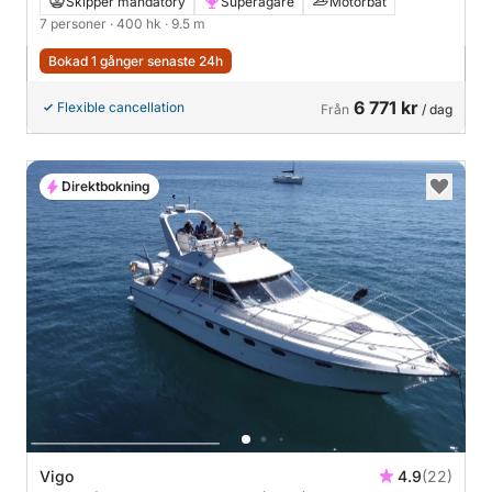
Skipper mandatory
Superägare
Motorbåt
7 personer
· 400 hk
· 9.5 m
Bokad 1 gånger senaste 24h
6 771 kr
Flexible cancellation
Från
/ dag
Direktbokning
Vigo
4.9
(22)