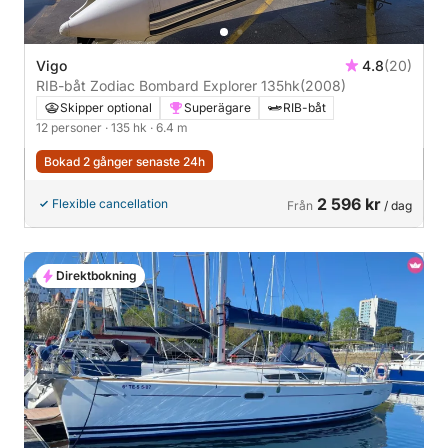
Vigo
4.8
(20)
RIB-båt Zodiac Bombard Explorer 135hk
(2008)
Skipper optional
Superägare
RIB-båt
12 personer
· 135 hk
· 6.4 m
Bokad 2 gånger senaste 24h
2 596 kr
Flexible cancellation
Från
/ dag
Direktbokning