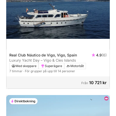
Real Club Náutico de Vigo, Vigo, Spain
4.9
(6)
Luxury Yacht Day – Vigo & Cíes Islands
Med skeppare
Superägare
Motorbåt
7 timmar
· För grupper på upp till 14 personer
10 721 kr
Från
Direktbokning