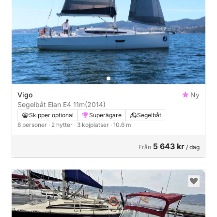
Vigo
Ny
Segelbåt Elan E4 11m
(2014)
Skipper optional
Superägare
Segelbåt
8 personer
· 2 hytter
· 3 kojplatser
· 10.6 m
5 643 kr
Från
/ dag