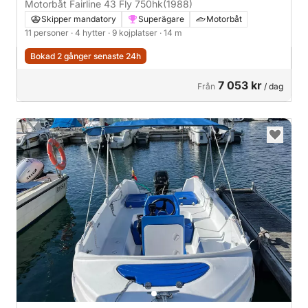
Motorbåt Fairline 43 Fly 750hk
(1988)
Skipper mandatory
Superägare
Motorbåt
11 personer
· 4 hytter
· 9 kojplatser
· 14 m
Bokad 2 gånger senaste 24h
7 053 kr
Från
/ dag