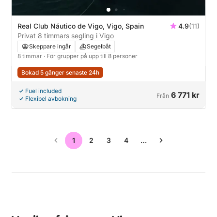
Real Club Náutico de Vigo, Vigo, Spain
4.9
(11)
Privat 8 timmars segling i Vigo
Skeppare ingår
Segelbåt
8 timmar
· För grupper på upp till 8 personer
Bokad 5 gånger senaste 24h
Fuel included
6 771 kr
Från
Flexibel avbokning
1
2
3
4
…