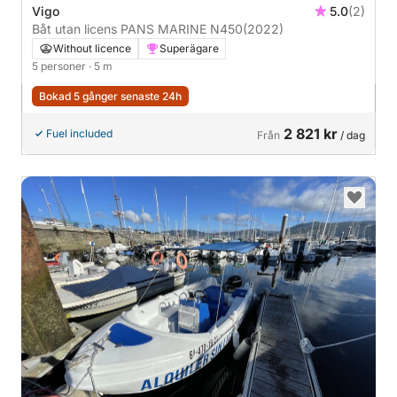
Vigo
5.0
(2)
Båt utan licens PANS MARINE N450
(2022)
Without licence
Superägare
5 personer
· 5 m
Bokad 5 gånger senaste 24h
2 821 kr
Fuel included
Från
/ dag