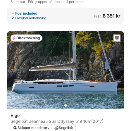
8 timmar
· För grupper på upp till 11 personer
Fuel included
8 351 kr
Från
Flexibel avbokning
Direktbokning
Vigo
Segelbåt Jeanneau Sun Odyssey 519 16m
(2017)
Skipper mandatory
Segelbåt