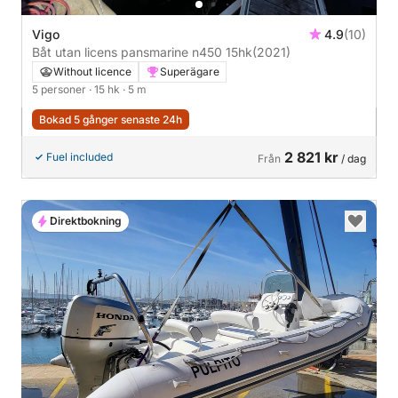
Vigo
4.9
(10)
Båt utan licens pansmarine n450 15hk
(2021)
Without licence
Superägare
5 personer
· 15 hk
· 5 m
Bokad 5 gånger senaste 24h
2 821 kr
Fuel included
Från
/ dag
Direktbokning