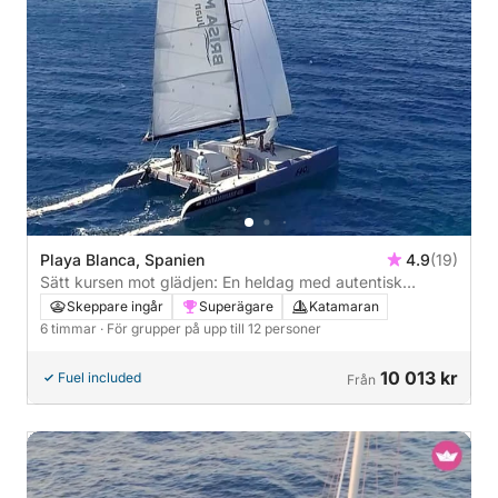
Playa Blanca, Spanien
4.9
(19)
Sätt kursen mot glädjen: En heldag med autentisk
segling i Playa Blanca på en katamaran
Skeppare ingår
Superägare
Katamaran
6 timmar
· För grupper på upp till 12 personer
10 013 kr
Fuel included
Från