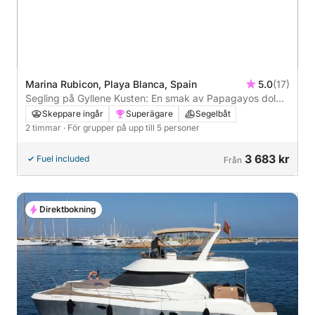
Marina Rubicon, Playa Blanca, Spain
5.0
(17)
Segling på Gyllene Kusten: En smak av Papagayos dolda
skönhet
Skeppare ingår
Superägare
Segelbåt
2 timmar
· För grupper på upp till 5 personer
3 683 kr
Fuel included
Från
Direktbokning