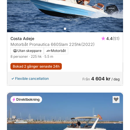
Costa Adeje
4.4
(51)
Motorbåt Pronautica 660Slam 225hk
(2022)
Utan skeppare
Motorbåt
8 personer
· 225 hk
· 5.5 m
Bokad 2 gånger senaste 24h
4 604 kr
Flexible cancellation
Från
/ dag
Direktbokning