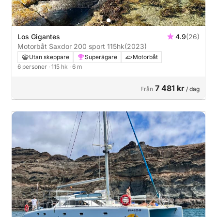
Los Gigantes
4.9
(26)
Motorbåt Saxdor 200 sport 115hk
(2023)
Utan skeppare
Superägare
Motorbåt
6 personer
· 115 hk
· 6 m
7 481 kr
Från
/ dag