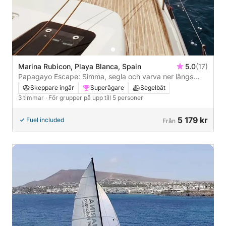
Marina Rubicon, Playa Blanca, Spain
5.0
(17)
Papagayo Escape: Simma, segla och varva ner längs
Lanzarotes vilda kust
Skeppare ingår
Superägare
Segelbåt
3 timmar
· För grupper på upp till 5 personer
5 179 kr
Fuel included
Från