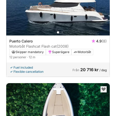
Puerto Calero
4.9
(8)
Motorbåt Flashcat Flash cat
(2008)
Skipper mandatory
Superägare
Motorbåt
12 personer
· 12 m
Fuel included
20 716 kr
Från
/ dag
Flexible cancellation