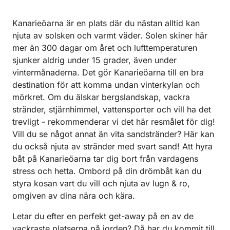
Kanarieöarna är en plats där du nästan alltid kan
njuta av solsken och varmt väder. Solen skiner här
mer än 300 dagar om året och lufttemperaturen
sjunker aldrig under 15 grader, även under
vintermånaderna. Det gör Kanarieöarna till en bra
destination för att komma undan vinterkylan och
mörkret. Om du älskar bergslandskap, vackra
stränder, stjärnhimmel, vattensporter och vill ha det
trevligt - rekommenderar vi det här resmålet för dig!
Vill du se något annat än vita sandstränder? Här kan
du också njuta av stränder med svart sand! Att hyra
båt på Kanarieöarna tar dig bort från vardagens
stress och hetta. Ombord på din drömbåt kan du
styra kosan vart du vill och njuta av lugn & ro,
omgiven av dina nära och kära.
Letar du efter en perfekt get-away på en av de
vackraste platserna på jorden? Då har du kommit till