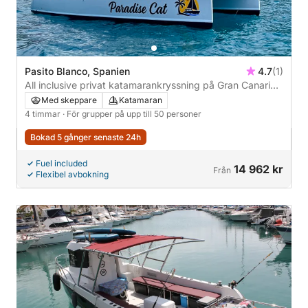
Pasito Blanco, Spanien
4.7
(1)
All inclusive privat katamarankryssning på Gran Canaria |
Upp till 50 personer
Med skeppare
Katamaran
4 timmar
· För grupper på upp till 50 personer
Bokad 5 gånger senaste 24h
Fuel included
14 962 kr
Från
Flexibel avbokning