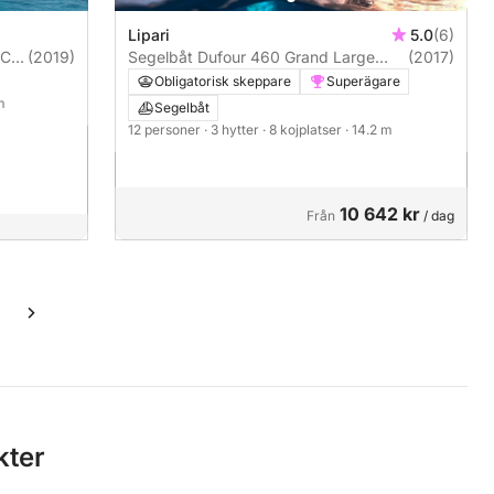
Lipari
5.0
(6)
CIA
(2019)
Segelbåt Dufour 460 Grand Large
(2017)
14m
Obligatorisk skeppare
Superägare
m
Segelbåt
12 personer
· 3 hytter
· 8 kojplatser
· 14.2 m
10 642 kr
Från
/ dag
kter