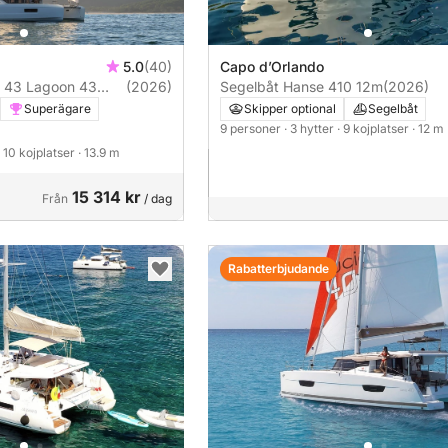
5.0
(40)
Capo d’Orlando
 43 Lagoon 43
(2026)
Segelbåt Hanse 410 12m
(2026)
Superägare
Skipper optional
Segelbåt
9 personer
· 3 hytter
· 9 kojplatser
· 12 m
· 10 kojplatser
· 13.9 m
15 314 kr
Från
/ dag
Rabatterbjudande