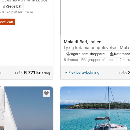
Segelbåt
· 10 kojplatser
· 14 m
aste 24h
Mola di Bari, Italien
Lyxig katamaranupplevelse | Mola d
Polignano och Monopoli
Ägare som skeppare
Katamar
8 timmar
· För grupper på upp till 12 per
6 771 kr
on
Flexibel avbokning
Från
/ dag
Från