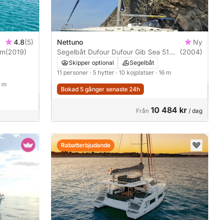
4.8
(5)
Nettuno
Ny
2m
(2019)
Segelbåt Dufour Dufour Gib Sea 51
(2004)
16m
Skipper optional
Segelbåt
11 personer
· 5 hytter
· 10 kojplatser
· 16 m
4 m
Bokad 5 gånger senaste 24h
10 484 kr
Från
/ dag
Rabatterbjudande