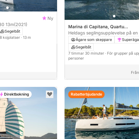
Ny
ur 430 13m
(2021)
Marina di Capitana, Quartu
Segelbåt
Sant'Elena, Italy
Heldags seglingsupplevelse på en 
 8 kojplatser
· 13 m
Cagliari
Ägare som skeppare
Superäga
Segelbåt
7 timmar 30 minuter
· För grupper på upp 
personer
Från
Direktbokning
Rabatterbjudande