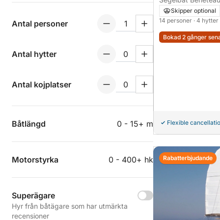
Skipper optional
14 personer
· 4 hytter
Antal personer
Bokad 2 gånger sen
Antal hytter
Antal kojplatser
Båtlängd
0 - 15+ m
Flexible cancellati
Rabatterbjudande
Motorstyrka
0 - 400+ hk
Superägare
Hyr från båtägare som har utmärkta
recensioner