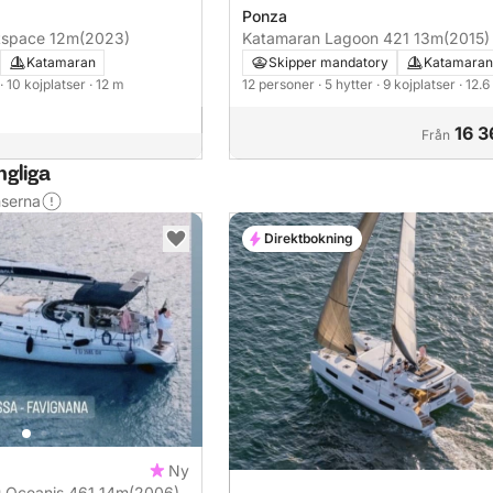
Ponza
Bali Catspace 12m
(2023)
Katamaran Lagoon 421 13m
(2015)
Katamaran
Skipper mandatory
Katamaran
· 10 kojplatser
· 12 m
12 personer
· 5 hytter
· 9 kojplatser
· 12.
16 3
Från
ngliga
nserna
Direktbokning
Ny
u Oceanis 461 14m
(2006)