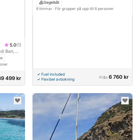
Segelbåt
6 timmar
· För grupper på upp till 6 personer
5.0
(1)
i Bari,
an
soner
Fuel included
6 760 kr
39 499 kr
Från
Flexibel avbokning