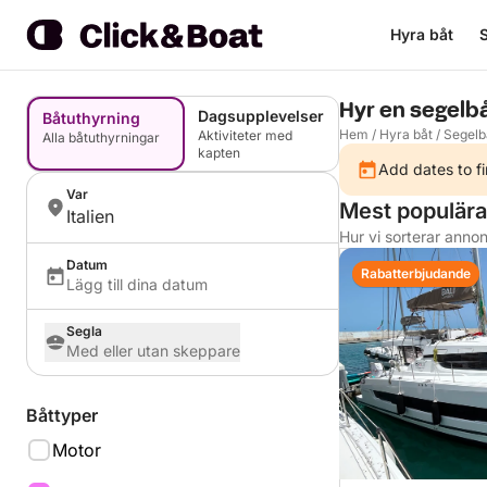
Hyra båt
S
Hyr en segelbåt
Dagsupplevelser
Båtuthyrning
Hem
/
Hyra båt
/
Segelb
Aktiviteter med
Alla båtuthyrningar
kapten
Add dates to fi
Var
Mest populära 
Italien
Hur vi sorterar anno
Datum
Rabatterbjudande
Lägg till dina datum
Segla
Med eller utan skeppare
Båttyper
Motor