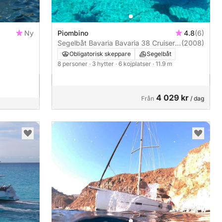
Ny
Piombino
4.8
(6)
Segelbåt Bavaria Bavaria 38 Cruiser
(2008)
12m
Obligatorisk skeppare
Segelbåt
8 personer
· 3 hytter
· 6 kojplatser
· 11.9 m
4 029 kr
Från
/ dag