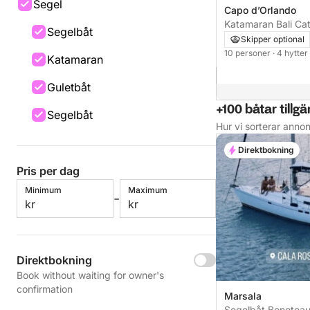
Segel
Capo d’Orlando
Katamaran 
Segelbåt
Skipper optional
10 personer
· 4 hytter
Katamaran
Guletbåt
+100 båtar tillgä
Segelbåt
Hur vi sorterar anno
Direktbokning
Pris per dag
Minimum
Maximum
-
kr
kr
Direktbokning
Book without waiting for owner's
confirmation
Marsala
Segelbåt Benetea