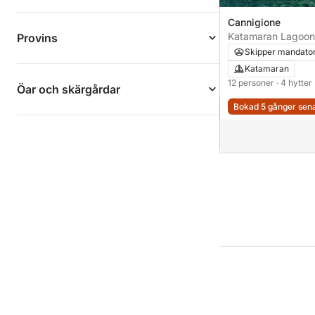
Cannigione
Katamaran Lagoon
Provins
Skipper mandato
Katamaran
12 personer
· 4 hytter
Öar och skärgårdar
Bokad 5 gånger sen