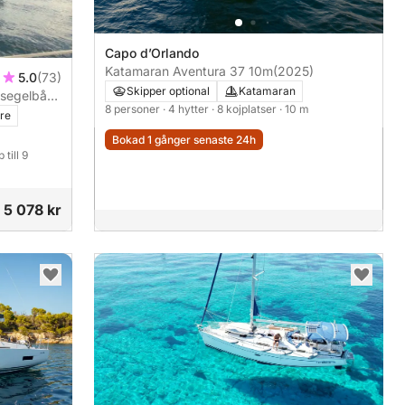
Capo d’Orlando
Katamaran Aventura 37 10m
(2025)
5.0
(73)
Skipper optional
Katamaran
segelbåt i
8 personer
· 4 hytter
· 8 kojplatser
· 10 m
re
Bokad 1 gånger senaste 24h
till 9
5 078 kr