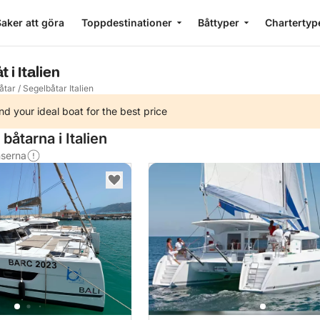
aker att göra
Toppdestinationer
Båttyper
Chartertyp
 i Italien
åtar
/
Segelbåtar Italien
nd your ideal boat for the best price
båtarna i Italien
nserna