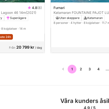
4.8
(8)
Furnari
 Lagoon 46 14m
(2021)
Katamaran FOUNTAINE PAJOT LU
40 12m
ry
Superägare
Utan skeppare
Katamaran
8 personer
· 4 hytter
· 8 kojplatser
· 11.7 
· 8 kojplatser
· 14 m
aste 24h
20 799 kr
Från
/ dag
1
2
3
4
…
Våra kunders åsi
4,9 / 5