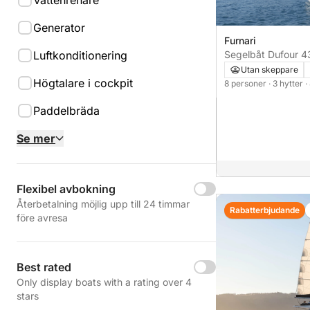
Vattenrenare
Generator
Furnari
Segelbåt Dufo
Luftkonditionering
Utan skeppare
Högtalare i cockpit
8 personer
· 3 hytter
·
Paddelbräda
Se mer
Flexibel avbokning
Återbetalning möjlig upp till 24 timmar
Rabatterbjudande
före avresa
Best rated
Only display boats with a rating over 4
stars