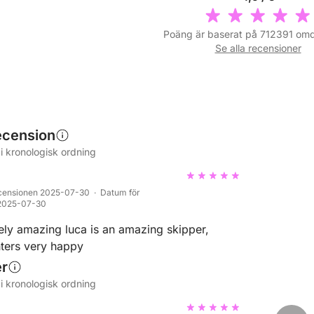
Poäng är baserat på 712391 o
Se alla recensioner
ecension
i kronologisk ordning
censionen 2025-07-30 · Datum för
 2025-07-30
tely amazing luca is an amazing skipper,
ers very happy
er
i kronologisk ordning