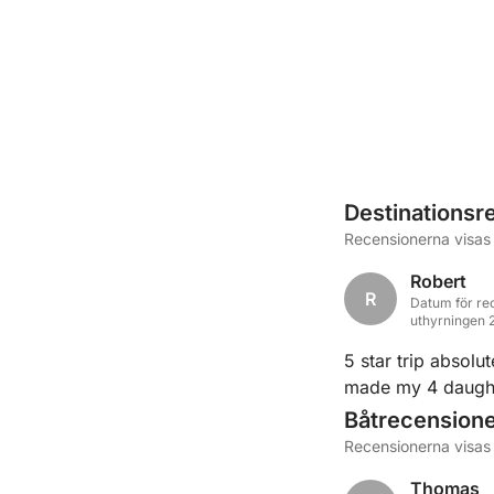
Destinationsr
Recensionerna visas 
Robert
R
Datum för re
uthyrningen
5 star trip absolu
made my 4 daught
Båtrecension
Recensionerna visas 
Thomas