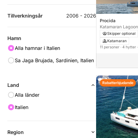
Tillverkningsår
2006 - 2026
Procida
Katamaran Lagoon
14m
Skipper optional
Hamn
Katamaran
11 personer
· 4 hytter
Alla hamnar i Italien
Sa Jaga Brujada, Sardinien, Italien
Rabatterbjudande
Land
Alla länder
Italien
Region