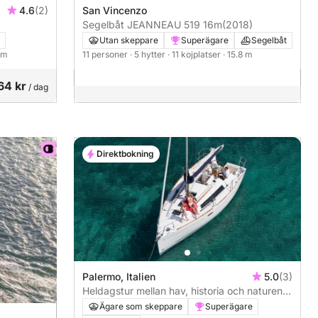
4.6
(2)
San Vincenzo
Segelbåt JEANNEAU 519 16m
(2018)
Utan skeppare
Superägare
Segelbåt
6 m
11 personer
· 5 hytter
· 11 kojplatser
· 15.8 m
64 kr
/ dag
Direktbokning
Palermo, Italien
5.0
(3)
Heldagstur mellan hav, historia och naturens
underverk
Ägare som skeppare
Superägare