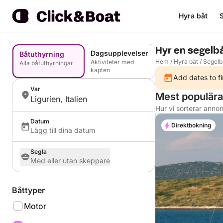
Hyra båt
S
Hyr en segelbå
Dagsupplevelser
Båtuthyrning
Hem
/
Hyra båt
/
Segelb
Aktiviteter med
Alla båtuthyrningar
kapten
Add dates to fi
Var
Mest populära 
Ligurien, Italien
Hur vi sorterar anno
Datum
Direktbokning
Lägg till dina datum
Segla
Med eller utan skeppare
Båttyper
Motor