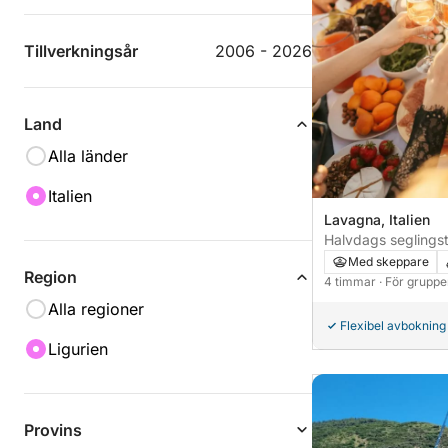
Tillverkningsår
2006 - 2026
Land
Alla länder
Italien
Lavagna, Italien
Halvdags seglingst
Santa Margherita m
Med skeppare
Region
vinprovning
4 timmar
· För gruppe
Alla regioner
Flexibel avbokning
Ligurien
Provins