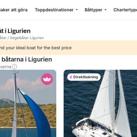
aker att göra
Toppdestinationer
Båttyper
Chartertyp
t i Ligurien
åtar
/
Segelbåtar Ligurien
nd your ideal boat for the best price
båtarna i Ligurien
nserna
Direktbokning