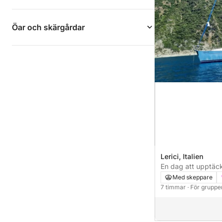
Öar och skärgårdar
Lerici, Italien
En dag att upptäck
på den italienska b
Med skeppare
7 timmar
· För grupper