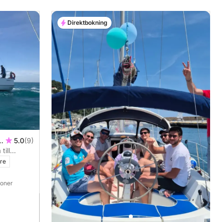
Direktbokning
5.0
(9)
till
re
soner