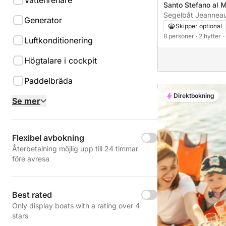
Vattenrenare
Santo Stefano al 
Segelbåt Jeannea
Generator
29.2 Legend 9m
Skipper optional
8 personer
· 2 hytter
·
Luftkonditionering
Högtalare i cockpit
Paddelbräda
Direktbokning
Se mer
Flexibel avbokning
Återbetalning möjlig upp till 24 timmar
före avresa
Best rated
Only display boats with a rating over 4
stars