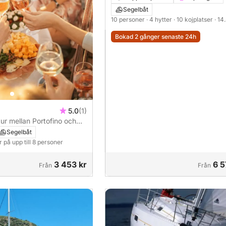
Segelbåt
10 personer
· 4 hytter
· 10 kojplatser
· 14
Bokad 2 gånger senaste 24h
5.0
(1)
ur mellan Portofino och
ed aperitif och
Segelbåt
r på upp till 8 personer
3 453 kr
6 5
Från
Från