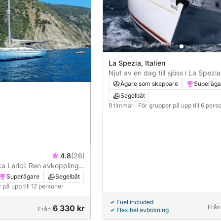
La Spezia, Italien
Njut av en dag till sjöss i La Spezi
segelbåt
Ägare som skeppare
Superäga
Segelbåt
9 timmar
· För grupper på upp till 6 pers
4.8
(26)
a Lerici: Ren avkoppling
lå havet
Superägare
Segelbåt
 på upp till 12 personer
Fuel included
6 330 kr
Från
Från
Flexibel avbokning