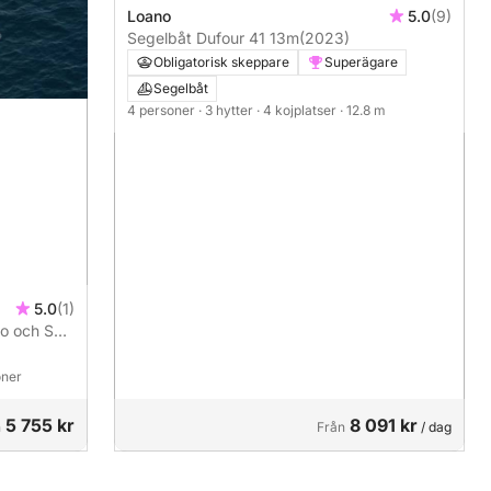
Loano
5.0
(9)
Segelbåt Dufour 41 13m
(2023)
Obligatorisk skeppare
Superägare
Segelbåt
4 personer
· 3 hytter
· 4 kojplatser
· 12.8 m
5.0
(1)
no och San
ning
oner
5 755 kr
8 091 kr
n
Från
/ dag