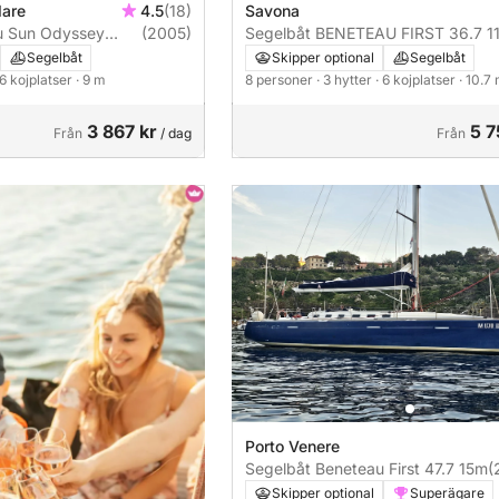
Mare
4.5
(18)
Savona
u Sun Odyssey
(2005)
Segelbåt BENETEAU FIRST 36.7 1
Segelbåt
Skipper optional
Segelbåt
 6 kojplatser
· 9 m
8 personer
· 3 hytter
· 6 kojplatser
· 10.7
3 867 kr
5 7
Från
/ dag
Från
Porto Venere
Segelbåt Beneteau First 47.7 15m
(
Skipper optional
Superägare