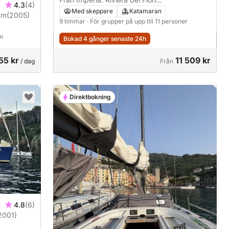
4.3
(4)
Heldagsupplevelse
Med skeppare
Katamaran
1m
(2005)
9 timmar
· För grupper på upp till 11 personer
 m
Bokad 4 gånger senaste 24h
55 kr
11 509 kr
/ dag
Från
Direktbokning
4.8
(6)
2001)