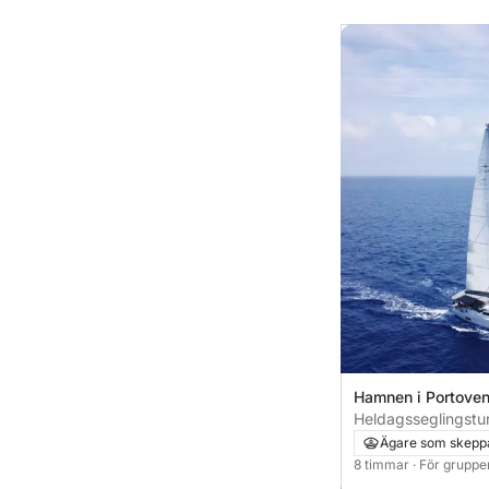
Hamnen i Portoven
Portovenere, Italie
Heldagsseglingstur 
från Porto Venere
Ägare som skepp
8 timmar
· För grupper