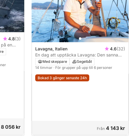
4.8
(3)
a på en
Lavagna, Italien
4.6
(32)
re
En dag att upptäcka Lavagna: Den sanna
Dolce Vita på en segelbåt
Med skeppare
Segelbåt
oner
14 timmar
· För grupper på upp till 6 personer
Bokad 3 gånger senaste 24h
8 056 kr
4 143 kr
Från