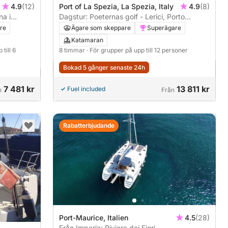
4.9
(12)
Port of La Spezia, La Spezia, Italy
4.9
(8)
na i
Dagstur: Poeternas golf - Lerici, Porto
Venere, Palmaria
re
Ägare som skeppare
Superägare
Katamaran
till 6
8 timmar
· För grupper på upp till 12 personer
Bokad 5 gånger senaste 24h
7 481 kr
13 811 kr
Fuel included
n
Från
Rabatterbjudande
Port-Maurice, Italien
4.5
(28)
Från Imperia: Riviera dei Fiori