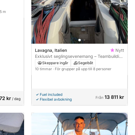
.5 m
Lavagna, Italien
Nytt
Exklusivt seglingsevenemang – Teambuilding
och privat festupplevelse
Skeppare ingår
Segelbåt
10 timmar
· För grupper på upp till 8 personer
Fuel included
13 811 kr
72 kr
Från
/ dag
Flexibel avbokning