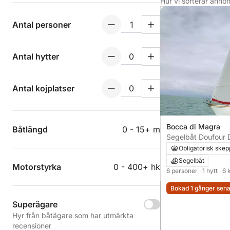
Hur vi sorterar anno
Antal personer
Antal hytter
Antal kojplatser
Bocca di Magra
Båtlängd
0 - 15+ m
Segelbåt Doufour 
Obligatorisk ske
Segelbåt
Motorstyrka
0 - 400+ hk
6 personer
· 1 hytt
· 6
Bokad 1 gånger sen
Superägare
Hyr från båtägare som har utmärkta
recensioner