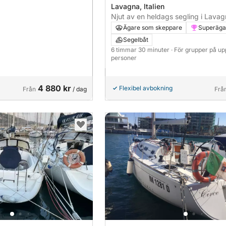
Lavagna, Italien
Njut av en heldags segling i Lavag
Tiguliobukten på en segelbåt.
Ägare som skeppare
Superäga
Segelbåt
6 timmar 30 minuter
· För grupper på upp 
personer
4 880 kr
Flexibel avbokning
Från
/ dag
Frå