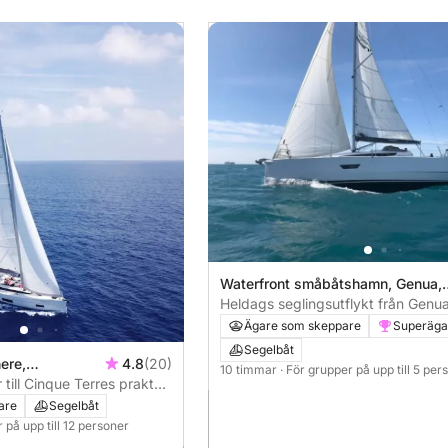
Waterfront småbåtshamn, Genua,
Italien
Heldags seglingsutflykt från Genua 
Camogli
Ägare som skeppare
Superäga
Segelbåt
ere,
4.8
(20)
10 timmar
· För grupper på upp till 5 per
n
till Cinque Terres prakt
are
Segelbåt
 på upp till 12 personer