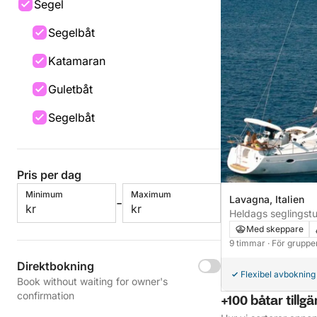
Segel
Segelbåt
Katamaran
Guletbåt
Segelbåt
Pris per dag
Minimum
Maximum
Lavagna, Italien
-
kr
kr
Heldags seglingstu
aperitif och vinpro
Med skeppare
9 timmar
· För gruppe
Direktbokning
Flexibel avbokning
Book without waiting for owner's
confirmation
+100 båtar tillgä