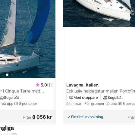
5.0
(1)
Lavagna, Italien
r i Cinque Terre med
Exklusiv heldagstur mellan Portofi
vning
Fruttuoso med aperitif och vinprov
Segelbåt
Med skeppare
Segelbåt
r på upp till 8 personer
9 timmar
· För grupper på upp till 8 pers
8 056 kr
Flexibel avbokning
Från
Frå
ngliga