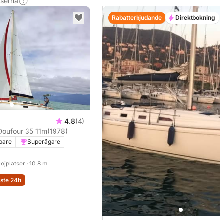
nserna
Rabatterbjudande
Direktbokning
4.8
(4)
Doufour 35 11m
(1978)
ppare
Superägare
 kojplatser
· 10.8 m
aste 24h