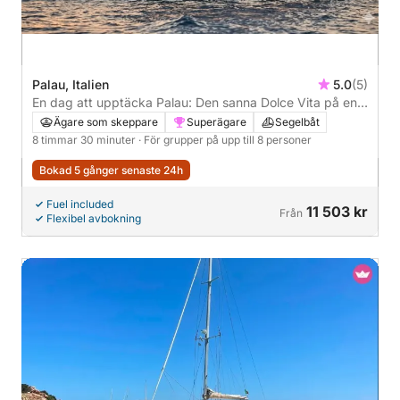
Palau, Italien
5.0
(5)
En dag att upptäcka Palau: Den sanna Dolce Vita på en
segelbåt
Ägare som skeppare
Superägare
Segelbåt
8 timmar 30 minuter
· För grupper på upp till 8 personer
Bokad 5 gånger senaste 24h
Fuel included
11 503 kr
Från
Flexibel avbokning