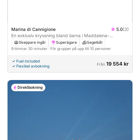
Marina di Cannigione
5.0
(3)
En exklusiv kryssning bland öarna i Maddalena-
arkipelagen: en dag på en segelbåt med en sardisk
Skeppare ingår
Superägare
Segelbåt
gourmetlunch.
9 timmar 30 minuter
· För grupper på upp till 10 personer
Fuel included
19 554 kr
Från
Flexibel avbokning
Direktbokning