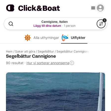
1
Cannigione, Italien
Lägg till dina datum
·
1 person
Alla uthyrningar
Utflykter
Hem
/
Saker att göra
/
Segelbåttur
/
Segelbåttur Cannigione
Segelbåttur Cannigione
90 resultat
·
Hur vi sorterar annonserna