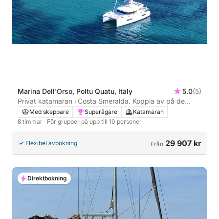
Marina Dell'Orso, Poltu Quatu, Italy
5.0
(5)
Privat katamaran i Costa Smeralda. Koppla av på de
mest berömda stränderna och vikarna.
Med skeppare
Superägare
Katamaran
8 timmar
· För grupper på upp till 10 personer
29 907 kr
Flexibel avbokning
Från
Direktbokning