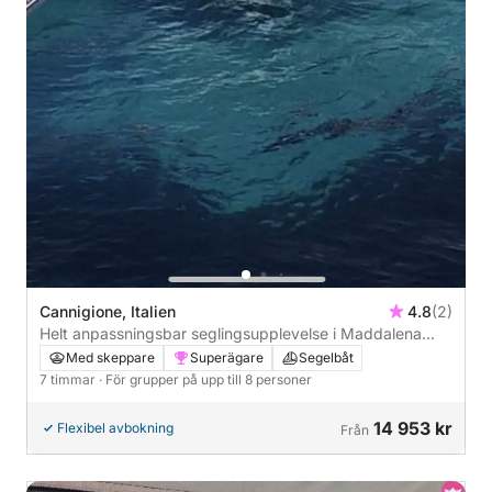
Cannigione, Italien
4.8
(2)
Helt anpassningsbar seglingsupplevelse i Maddalena
skärgård för små grupper från Cannigione
Med skeppare
Superägare
Segelbåt
7 timmar
· För grupper på upp till 8 personer
14 953 kr
Flexibel avbokning
Från