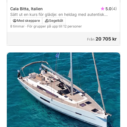
Cala Bitta, Italien
5.0
(4)
Sätt ut en kurs för glädje: en heldag med autentisk
segling i La Maddalena-arkipelagen ombord på en
Med skeppare
Segelbåt
magnifik 16 meter lång båt.
8 timmar
· För grupper på upp till 12 personer
20 705 kr
Från