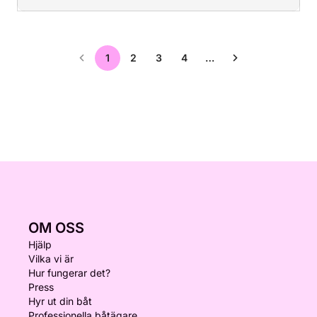
1
2
3
4
…
OM OSS
Hjälp
Vilka vi är
Hur fungerar det?
Press
Hyr ut din båt
Professionella båtägare