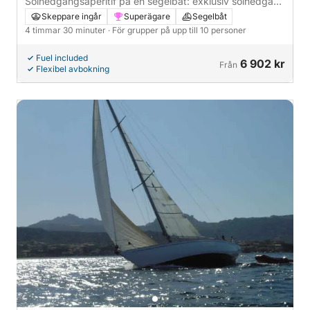
Solnedgångsaperitif på en segelbåt: exklusiv solnedgång
och musik på Costa Smeralda på Phi Beach Club
Skeppare ingår
Superägare
Segelbåt
4 timmar 30 minuter
· För grupper på upp till 10 personer
Fuel included
6 902 kr
Från
Flexibel avbokning