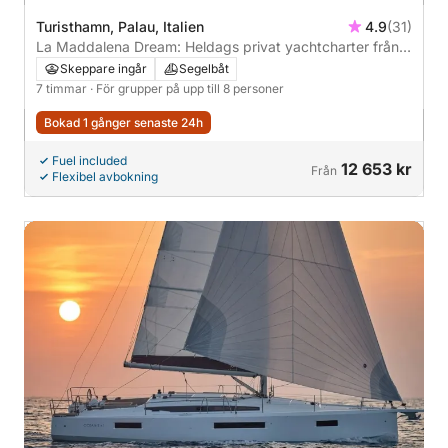
Turisthamn, Palau, Italien
4.9
(31)
La Maddalena Dream: Heldags privat yachtcharter från
Palau
Skeppare ingår
Segelbåt
7 timmar
· För grupper på upp till 8 personer
Bokad 1 gånger senaste 24h
Fuel included
12 653 kr
Från
Flexibel avbokning