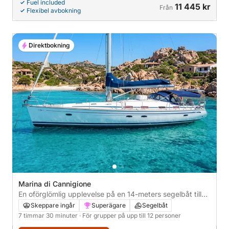
Fuel included
11 445 kr
Från
Flexibel avbokning
Direktbokning
Marina di Cannigione
En oförglömlig upplevelse på en 14-meters segelbåt till
Maddalena skärgård från Cannigione
Skeppare ingår
Superägare
Segelbåt
7 timmar 30 minuter
· För grupper på upp till 12 personer