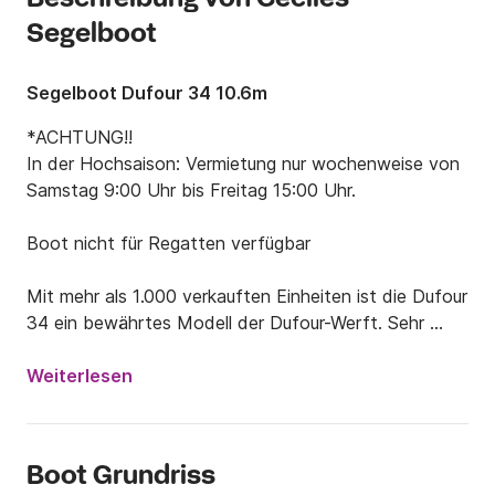
Segelboot
Segelboot Dufour 34 10.6m
*ACHTUNG!!

In der Hochsaison: Vermietung nur wochenweise von 
Samstag 9:00 Uhr bis Freitag 15:00 Uhr.

Boot nicht für Regatten verfügbar

Mit mehr als 1.000 verkauften Einheiten ist die Dufour 
34 ein bewährtes Modell der Dufour-Werft. Sehr 
leistungsstark, einfach zu segeln und mit allem 
Komfort für einen gelungenen Törn ausgestattet. 
Weiterlesen
(Unverbindliche Fotos)

⚙️ Technische Merkmale:

Boot Grundriss
Hersteller: Dufour Yachts
