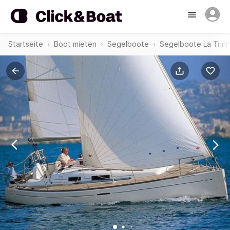
Startseite
Boot mieten
Segelboote
Segelboote La Trini