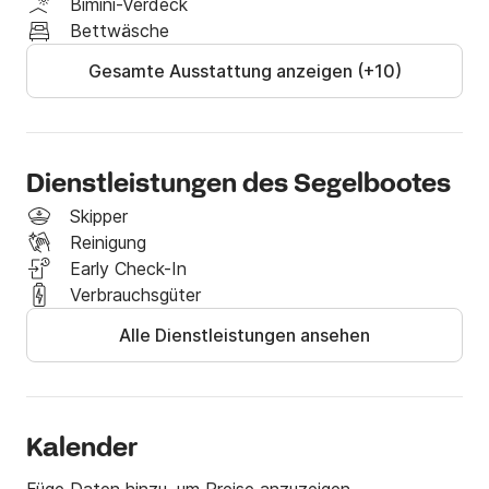
Bimini-Verdeck
☀️ Außenkomfort:

Bettwäsche
Elektrische Ankerwinde

Gesamte Ausstattung anzeigen (+10)
Sprayhood

Optionen

✔ Einschiffung am Vorabend: 80 €

✔ Bettwäsche: 30€ / Kabine (Bettlaken, Decke, 
Dienstleistungen des Segelbootes
Kissen + Bezüge)

Skipper
✔ Außenbordmotor für Beiboot: 50 €

Reinigung
✔ Obligatorisches Reinigungspaket für den 
Early Check-In
Innenbereich: 115 €
Verbrauchsgüter
Alle Dienstleistungen ansehen
Kalender