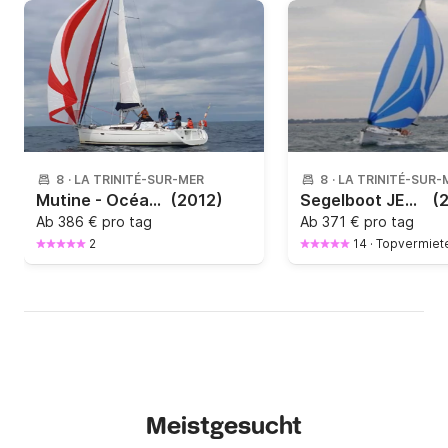
8
·
LA TRINITÉ-SUR-MER
8
·
LA TRINITÉ-SUR-
Mutine - Océanis 37
(2012)
Segelboot JEANNEAU Sun Odyssey 36i Performance 11m
(
Ab
386 € pro tag
Ab
371 € pro tag
2
14
·
Topvermiet
Meistgesucht