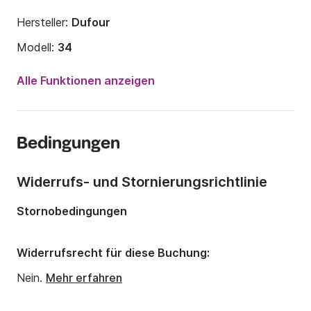
Hersteller:
Dufour
Modell:
34
Jahr:
2007
Alle Funktionen anzeigen
Anzahl Plätze an Bord:
8 Personen
Anzahl Kabinen:
3
Bedingungen
Anzahl Schlafplätze:
8
Länge:
10.6m
Widerrufs- und Stornierungsrichtlinie
Breite:
3.48m
Stornobedingungen
Tiefgang:
1.5m
Motorleistung:
30PS
Widerrufsrecht für diese Buchung:
Nein.
Mehr erfahren