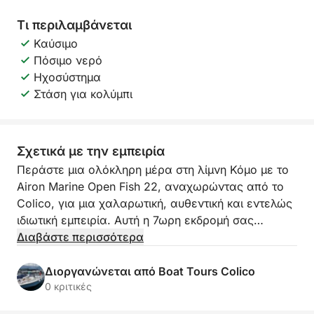
Τι περιλαμβάνεται
Καύσιμο
Πόσιμο νερό
Ηχοσύστημα
Στάση για κολύμπι
Σχετικά με την εμπειρία
Περάστε μια ολόκληρη μέρα στη λίμνη Κόμο με το
Airon Marine Open Fish 22, αναχωρώντας από το
Colico, για μια χαλαρωτική, αυθεντική και εντελώς
ιδιωτική εμπειρία. Αυτή η 7ωρη εκδρομή σας
προσφέρει τα καλύτερα του Άλτο Λάριο: θέα στις
Διαβάστε περισσότερα
Άλπεις, ιστορικά χωριά, κρυστάλλινα νερά και
άφθονο χρόνο για να χαλαρώσετε στον υπέροχο
Διοργανώνεται από Boat Tours Colico
κόλπο Πιόνα.
0 κριτικές