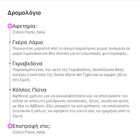
Αφού φύγετε από το λιμάνι του Κολίκο, η πλοήγηση
ακολουθεί μια γραφική διαδρομή προς την Τζέρα
Δρομολόγιο
Λάριο και την Γκραβεντόνα, δύο παραλίμνια
διαμάντια πλούσια σε γοητεία, ιστορία και
Αφετηρία:
Colico Piano, Italia
αρχιτεκτονική. Από εδώ φτάνετε στον ήσυχο κόλπο
Piona, όπου μπορείτε να αγκυροβολήσετε και να
Γκέρα Λάριο
περάσετε αρκετές ώρες σε απόλυτη χαλάρωση,
Περνώντας μπροστά από το ήσυχο παραλίμνιο χωριό, ανάμεσα σε
μικρά λιμανάκια και θέα ιδανική για εντυπωσιακές φωτογραφίες.
βυθισμένοι στη σιωπή και τη φύση.
Γκραβεδόνα
Παρακάμπτοντας την ακτή της Γκραβεδόνα, δεσπόζουσα θέση
Θα έχετε άφθονο χρόνο για να κολυμπήσετε, να
κατέχει η εκκλησία της Santa Maria del Tiglio και οι κομψές βίλες
κάνετε ηλιοθεραπεία, να ακούσετε μουσική ή
στη λίμνη.
απλώς να απολαύσετε τη μοναδική θέα στο Αβαείο
Κόλπος Πιόνα
της Πιόνα. Με επτά ώρες στη διάθεσή σας,
Άφθονος χρόνος για να αγκυροβολήσετε και να απολαύσετε τον
μπορείτε να ζήσετε τη λίμνη αργά και χωρίς όρια,
κόλπο σε απόλυτη χαλάρωση: καταδύσεις, ήλιος, σιωπή και φύση,
με θέα το Αββαείο. Εδώ μπορείτε να κολυμπήσετε, να απολαύσετε
απολαμβάνοντας κάθε στιγμή.
ένα πικνίκ ή απλώς να αφήσετε τον εαυτό σας να ηρεμήσει από τη
λίμνη.
Εντός του πλοίου: ποτό καλωσορίσματος, σνακ,
Επιστροφή στις:
αναψυκτικά, στερεοφωνικό σύστημα, ντους,
Colico Piano, Italia
εξοπλισμός μπάνιου και μέγιστη άνεση.