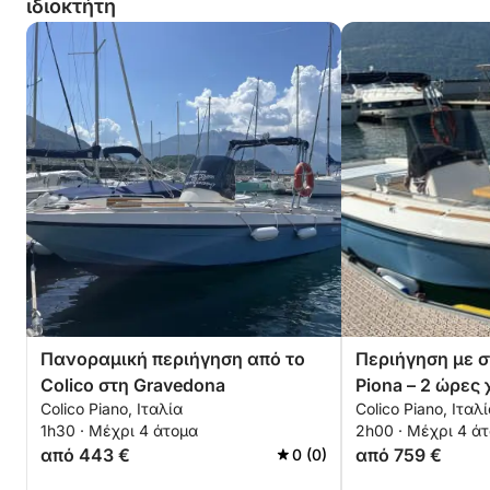
ιδιοκτήτη
Πανοραμική περιήγηση από το
Περιήγηση με 
Colico στη Gravedona
Piona – 2 ώρες
Colico Piano, Ιταλία
Colico Piano, Ιταλ
λίμνη από το C
1h30 · Μέχρι 4 άτομα
2h00 · Μέχρι 4 ά
από 443 €
από 759 €
0 (0)