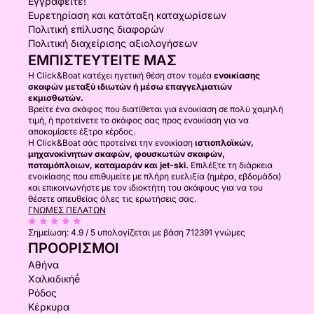
Εγγραφείτε!
Ευρετηρίαση και κατάταξη καταχωρίσεων
Πολιτική επίλυσης διαφορών
Πολιτική διαχείρισης αξιολογήσεων
ΕΜΠΙΣΤΕΥΤΕΊΤΕ ΜΑΣ
Η Click&Boat κατέχει ηγετική θέση στον τομέα
ενοικίασης
σκαφών μεταξύ ιδιωτών ή μέσω επαγγελματιών
εκμισθωτών.
Βρείτε ένα σκάφος που διατίθεται για ενοικίαση σε πολύ χαμηλή
τιμή, ή προτείνετε το σκάφος σας προς ενοικίαση για να
αποκομίσετε έξτρα κέρδος.
Η Click&Boat σάς προτείνει την ενοικίαση
ιστιοπλοϊκών,
μηχανοκίνητων σκαφών, φουσκωτών σκαφών,
ποταμόπλοιων, καταμαράν και jet-ski.
Επιλέξτε τη διάρκεια
ενοικίασης που επιθυμείτε με πλήρη ευελιξία (ημέρα, εβδομάδα)
και επικοινωνήστε με τον ιδιοκτήτη του σκάφους για να του
θέσετε απευθείας όλες τις ερωτήσεις σας.
ΓΝΏΜΕΣ ΠΕΛΑΤΏΝ
Σημείωση:
4.9 / 5
υπολογίζεται με βάση 712391 γνώμες
ΠΡΟΟΡΙΣΜΟΊ
Αθήνα
Χαλκιδικήḗ
Ρόδος
Κέρκυρα