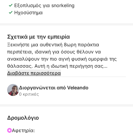
Εξοπλισμός για snorkeling
Ηχοσύστημα
Σχετικά με την εμπειρία
Ξεκινήστε μια αυθεντική 8ωρη παράκτια
περιπέτεια, ιδανική για όσους θέλουν να
ανακαλύψουν την πιο αγνή φυσική ομορφιά της
θάλασσας. Αυτή η ιδιωτική περιήγηση σας
μεταφέρει σε απόκρημνα ακρωτήρια, κρυμμένους
Διαβάστε περισσότερα
όρμους, κρυστάλλινα νερά και τοπία τέλεια σαν
καρτ ποστάλ.
Διοργανώνεται από Veleando
0 κριτικές
Θα απολαύσετε μια χαλαρωτική και συναρπαστική
μέρα πλέοντας δίπλα σε πανύψηλους βράχους,
απομονωμένες παραλίες και μοναδικούς
Δρομολόγιο
βραχώδεις σχηματισμούς που μπορεί κανείς να
θαυμάσει μόνο από το νερό. Μπορείτε να
Αφετηρία: