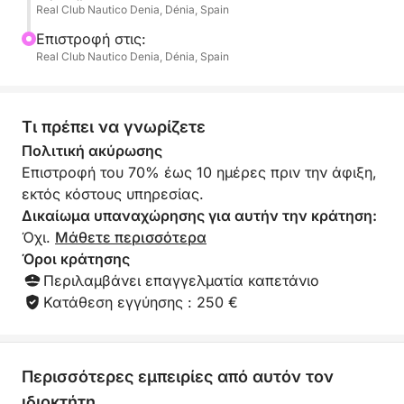
Real Club Nautico Denia, Dénia, Spain
σταματήσετε σε ιδανικά σημεία για κολύμπι,
κολύμβηση με αναπνευστήρα ή απλώς για
Επιστροφή στις:
χαλάρωση στον ήλιο στο κατάστρωμα.
Real Club Nautico Denia, Dénia, Spain
Αυτή η εκδρομή προσαρμόζεται στις προτιμήσεις
σας: είτε πρόκειται για μια διαδρομή εξερεύνησης,
Τι πρέπει να γνωρίζετε
μια μέρα χαλάρωσης ή έναν συνδυασμό και των
Πολιτική ακύρωσης
δύο, η ακτή σας περιμένει με τα καλύτερα
Επιστροφή του 70% έως 10 ημέρες πριν την άφιξη,
κρυμμένα μυστικά της.
εκτός κόστους υπηρεσίας.
Δικαίωμα υπαναχώρησης για αυτήν την κράτηση:
Ιδανική για παρέες φίλων, οικογένειες ή ζευγάρια,
Όχι.
Μάθετε περισσότερα
αυτή η εμπειρία προσφέρει την ιδανική ισορροπία
Όροι κράτησης
μεταξύ περιπέτειας και χαλάρωσης. Αναπνεύστε
Περιλαμβάνει επαγγελματία καπετάνιο
τον αλμυρό αέρα, ακούστε τον ήχο της θάλασσας
Κατάθεση εγγύησης : 250 €
και βυθιστείτε σε ένα μαγικό ταξίδι στο πλοίο.
Ένας μοναδικός τρόπος για να συνδεθείτε με τη
Περισσότερες εμπειρίες από αυτόν τον
φύση, τη θάλασσα και τα πιο εντυπωσιακά τοπία
ιδιοκτήτη
της περιοχής.