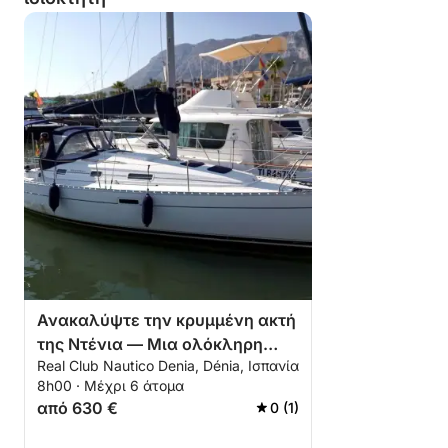
Ανακαλύψτε την κρυμμένη ακτή
της Ντένια — Μια ολόκληρη
Real Club Nautico Denia, Dénia, Ισπανία
μέρα στη θάλασσα
8h00 · Μέχρι 6 άτομα
από 630 €
0 (1)