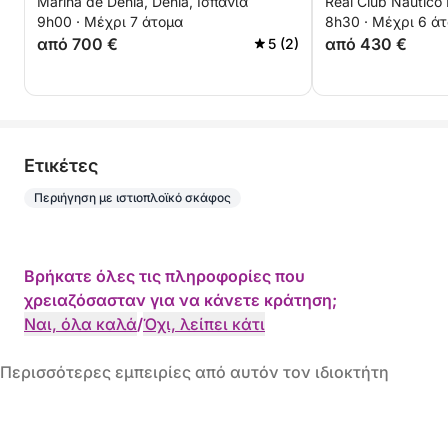
Marina de Denia, Dénia, Ισπανία
Real Club Nautico 
σκάφος
νερό με μηχαν
9h00 · Μέχρι 7 άτομα
8h30 · Μέχρι 6 ά
από 700 €
από 430 €
5 (2)
Eτικέτες
Περιήγηση με ιστιοπλοϊκό σκάφος
Βρήκατε όλες τις πληροφορίες που
χρειαζόσασταν για να κάνετε κράτηση;
Ναι, όλα καλά
/
Όχι, λείπει κάτι
Περισσότερες εμπειρίες από αυτόν τον ιδιοκτήτη