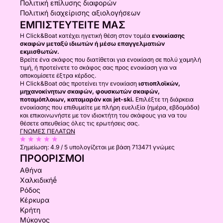
Πολιτική επίλυσης διαφορών
Πολιτική διαχείρισης αξιολογήσεων
ΕΜΠΙΣΤΕΥΤΕΊΤΕ ΜΑΣ
Η Click&Boat κατέχει ηγετική θέση στον τομέα
ενοικίασης
σκαφών μεταξύ ιδιωτών ή μέσω επαγγελματιών
εκμισθωτών.
Βρείτε ένα σκάφος που διατίθεται για ενοικίαση σε πολύ χαμηλή
τιμή, ή προτείνετε το σκάφος σας προς ενοικίαση για να
αποκομίσετε έξτρα κέρδος.
Η Click&Boat σάς προτείνει την ενοικίαση
ιστιοπλοϊκών,
μηχανοκίνητων σκαφών, φουσκωτών σκαφών,
ποταμόπλοιων, καταμαράν και jet-ski.
Επιλέξτε τη διάρκεια
ενοικίασης που επιθυμείτε με πλήρη ευελιξία (ημέρα, εβδομάδα)
και επικοινωνήστε με τον ιδιοκτήτη του σκάφους για να του
θέσετε απευθείας όλες τις ερωτήσεις σας.
ΓΝΏΜΕΣ ΠΕΛΑΤΏΝ
Σημείωση:
4.9 / 5
υπολογίζεται με βάση 713471 γνώμες
ΠΡΟΟΡΙΣΜΟΊ
Αθήνα
Χαλκιδικήḗ
Ρόδος
Κέρκυρα
Κρήτη
Μύκονος