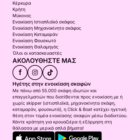
• Παρακαλούμε να φτάσετε στην ώρα σας, καθώς
Κέρκυρα
δεν μπορούμε να καθυστερήσουμε την αναχώρηση
Κρήτη
Μύκονος
λόγω των κανονισμών του λιμένα. Δεν φέρουμε
Ενοικίαση Ιστιοπλοϊκό σκάφος
ευθύνη για καθυστερήσεις που προκαλούνται από
Ενοικίαση Μηχανοκίνητο σκάφος
επισκέπτες ή απρόβλεπτα γεγονότα.
Ενοικίαση Καταμαράν
• Λάβετε υπόψη ότι το μενού και η παρουσίαση του
Ενοικίαση Φουσκωτό
φαγητού ενδέχεται να διαφέρουν κατά την κρίση
Ενοικίαση Θαλαμηγός
Όλοι οι κατασκευαστές
μας χωρίς προηγούμενη ειδοποίηση.
ΑΚΟΛΟΥΘΉΣΤΕ ΜΑΣ
• Για επείγοντα θέματα ή ερωτήσεις σχετικά με το
σημείο συνάντησης, επικοινωνήστε μαζί μας
f
οποιαδήποτε στιγμή — είμαστε πάντα στην
Ηγέτης στην ενοικίαση σκαφών
ευχάριστη θέση να σας βοηθήσουμε.
Με πάνω από 55.000 σκάφη ιδιωτών και
• Περιστασιακά, ο τύπος του σκάφους μπορεί να
επαγγελματιών που διατίθενται προς ενοικίαση με ή
αλλάξει, αλλά θα παραμένει πάντα στην ίδια
χωρίς skipper (ιστιοπλοϊκά, μηχανοκίνητα σκάφη,
κατηγορία άνεσης και ποιότητας.
καταμαράν, φουσκωτά), η Click & Boat κατέχει ηγετική
θέση στον τομέα ενοικίασης σκαφών μέσω διαδικτύου.
Κάντε κράτηση για κρουαζιέρα ή εξόρμηση στη
θάλασσα με μερικά απλά βήματα!