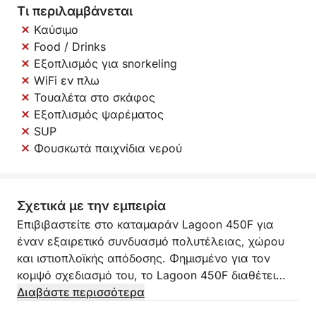
Τι περιλαμβάνεται
Καύσιμο
Food / Drinks
Εξοπλισμός για snorkeling
WiFi εν πλω
Τουαλέτα στο σκάφος
Εξοπλισμός ψαρέματος
SUP
Φουσκωτά παιχνίδια νερού
Σχετικά με την εμπειρία
Επιβιβαστείτε στο καταμαράν Lagoon 450F για
έναν εξαιρετικό συνδυασμό πολυτέλειας, χώρου
και ιστιοπλοϊκής απόδοσης. Φημισμένο για τον
κομψό σχεδιασμό του, το Lagoon 450F διαθέτει
εκτεταμένους χώρους καταστρώματος, πανοραμική
Διαβάστε περισσότερα
γέφυρα flybridge και άνετους χώρους lounge,