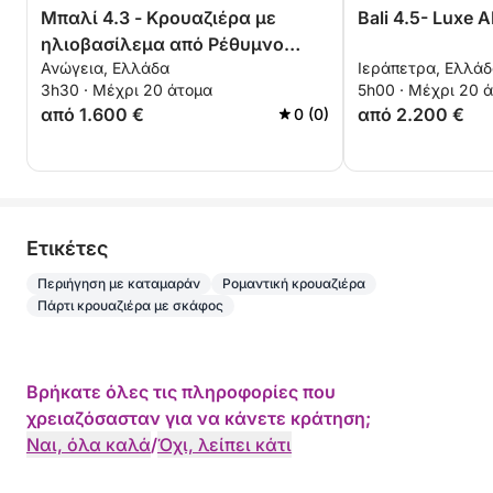
• Ποτά καλωσορίσματος: εσπρέσο, νερό
Μπαλί 4.3 - Κρουαζιέρα με
Bali 4.5- Luxe 
αποτοξίνωσης, τσάγια και κοκτέιλ πρωτεΐνης
ηλιοβασίλεμα από Ρέθυμνο
• Ελαφρύ υγιεινό brunch
Ανώγεια, Ελλάδα
Ιεράπετρα, Ελλά
προς Γεωργιούπολη
• Υγιεινό γεύμα σχεδιασμένο από διατροφολόγο
3h30 · Μέχρι 20 άτομα
5h00 · Μέχρι 20 
(επιλογές για χορτοφάγους και παιδιά κατόπιν
από 1.600 €
από 2.200 €
0 (0)
αιτήματος)
• Μπαρ με κοκτέιλ πρωτεΐνης και ελαφριά σνακ
πρωτεΐνης
• Απεριόριστα ποτά: νερό, αναψυκτικά, τοπική
μπύρα και λευκό κρασί
Eτικέτες
• Σανίδες Stand-Up Paddleboard (SUP)
Περιήγηση με καταμαράν
Ρομαντική κρουαζιέρα
• Εξοπλισμός κολύμβησης με αναπνευστήρα
Πάρτι κρουαζιέρα με σκάφος
(μάσκες υψηλής ποιότητας, βατραχοπέδιλα)
• Μπουφάν κολύμβησης
• Φουσκωτά noodles για άνεση και διασκέδαση
Βρήκατε όλες τις πληροφορίες που
• Φουσκωτά φλαμίνγκο
χρειαζόσασταν για να κάνετε κράτηση;
• Εξοπλισμός αλιείας (πλήρες σετ για μια ήπια
Ναι, όλα καλά
/
Όχι, λείπει κάτι
εμπειρία ψαρέματος)
• Κουτί με παιχνίδια για παιδιά (κατόπιν αιτήματος)