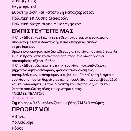
Συνεργάτες
ΣΗΜΑΝΤΙΚΟ: Κατά την κράτηση, παρακαλούμε να
Εγγραφείτε!
Ευρετηρίαση και κατάταξη καταχωρίσεων
δώσετε το πλήρες όνομα κάθε επιβάτη, την
Πολιτική επίλυσης διαφορών
ημερομηνία γέννησης, τον αριθμό διαβατηρίου/
Πολιτική διαχείρισης αξιολογήσεων
ταυτότητας και την εθνικότητα — αυτά τα στοιχεία
ΕΜΠΙΣΤΕΥΤΕΊΤΕ ΜΑΣ
απαιτούνται από τις λιμενικές αρχές για την
Η Click&Boat κατέχει ηγετική θέση στον τομέα
ενοικίασης
έκδοση άδειας κρουαζιέρας.
σκαφών μεταξύ ιδιωτών ή μέσω επαγγελματιών
εκμισθωτών.
• Η κρουαζιέρα εξαρτάται από τις καιρικές
Βρείτε ένα σκάφος που διατίθεται για ενοικίαση σε πολύ χαμηλή
συνθήκες και μπορεί να επαναπρογραμματιστεί ή
τιμή, ή προτείνετε το σκάφος σας προς ενοικίαση για να
αποκομίσετε έξτρα κέρδος.
να ακυρωθεί σε περίπτωση κακών συνθηκών. Εάν
Η Click&Boat σάς προτείνει την ενοικίαση
ιστιοπλοϊκών,
είστε έγκυος, ταξιδεύετε με παιδί κάτω των 2 ετών,
μηχανοκίνητων σκαφών, φουσκωτών σκαφών,
ποταμόπλοιων, καταμαράν και jet-ski.
Επιλέξτε τη διάρκεια
είστε επιρρεπείς σε ναυτία ή έχετε προβλήματα
ενοικίασης που επιθυμείτε με πλήρη ευελιξία (ημέρα, εβδομάδα)
κινητικότητας ή υγείας, παρακαλούμε ελέγξτε την
και επικοινωνήστε με τον ιδιοκτήτη του σκάφους για να του
θέσετε απευθείας όλες τις ερωτήσεις σας.
πρόγνωση και συμβουλευτείτε την ομάδα μας πριν
ΓΝΏΜΕΣ ΠΕΛΑΤΏΝ
από την κράτηση.
Σημείωση:
4.9 / 5
υπολογίζεται με βάση 714540 γνώμες
• Για ειδικές περιστάσεις, όπως γενέθλια ή
ΠΡΟΟΡΙΣΜΟΊ
επετείους, ενημερώστε μας εκ των προτέρων — θα
Αθήνα
χαρούμε να κάνουμε την γιορτή σας ξεχωριστή με
Χαλκιδικήḗ
ένα δωρεάν επώνυμο δώρο.
Ρόδος