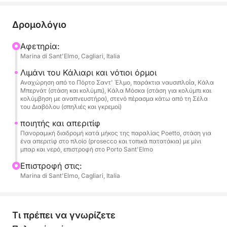
την Cala Bernat και την Cala Mosca, σταματώντας
για κολύμπι και κολύμβηση με αναπνευστήρα στα
Δρομολόγιο
κρυστάλλινα νερά κάτω από τους βράχους. Η
εκδρομή ολοκληρώνεται με μια γραφική διαδρομή
Αφετηρία:
Marina di Sant'Elmo, Cagliari, Italia
κατά μήκος της μεγάλης παραλίας Poetto πριν
επιστρέψετε.
Λιμάνι του Κάλιαρι και νότιοι όρμοι
Αναχώρηση από το Πόρτο Σαντ' Έλμο, παράκτια ναυσιπλοΐα, Κάλα
Μπερνάτ (στάση και κολύμπι), Κάλα Μόσκα (στάση για κολύμπι και
Στο πλοίο, η ατμόσφαιρα είναι χαλαρή και
κολύμβηση με αναπνευστήρα), στενό πέρασμα κάτω από τη Σέλα
αυθεντική: θα απολαύσετε ένα απεριτίφ με
του Διαβόλου (σπηλιές και γκρεμοί)
prosecco και τοπικά πατατάκια, καθώς και κρύο
ποιητής και απεριτίφ
νερό και την άνεση ενός μίνι μπαρ για ένα
Πανοραμική διαδρομή κατά μήκος της παραλίας Poetto, στάση για
ένα απεριτίφ στο πλοίο (prosecco και τοπικά πατατάκια) με μίνι
αναζωογονητικό διάλειμμα στη θάλασσα.
μπαρ και νερό, επιστροφή στο Porto Sant'Elmo
Επιστροφή στις:
Marina di Sant'Elmo, Cagliari, Italia
Τι πρέπει να γνωρίζετε