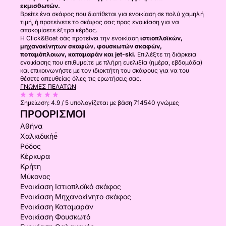
εκμισθωτών.
Βρείτε ένα σκάφος που διατίθεται για ενοικίαση σε πολύ χαμηλή
τιμή, ή προτείνετε το σκάφος σας προς ενοικίαση για να
αποκομίσετε έξτρα κέρδος.
Η Click&Boat σάς προτείνει την ενοικίαση
ιστιοπλοϊκών,
μηχανοκίνητων σκαφών, φουσκωτών σκαφών,
ποταμόπλοιων, καταμαράν και jet-ski.
Επιλέξτε τη διάρκεια
ενοικίασης που επιθυμείτε με πλήρη ευελιξία (ημέρα, εβδομάδα)
και επικοινωνήστε με τον ιδιοκτήτη του σκάφους για να του
θέσετε απευθείας όλες τις ερωτήσεις σας.
ΓΝΏΜΕΣ ΠΕΛΑΤΏΝ
Σημείωση:
4.9 / 5
υπολογίζεται με βάση 714540 γνώμες
ΠΡΟΟΡΙΣΜΟΊ
Αθήνα
Χαλκιδικήḗ
Ρόδος
Κέρκυρα
Κρήτη
Μύκονος
Ενοικίαση Ιστιοπλοϊκό σκάφος
Ενοικίαση Μηχανοκίνητο σκάφος
Ενοικίαση Καταμαράν
Ενοικίαση Φουσκωτό