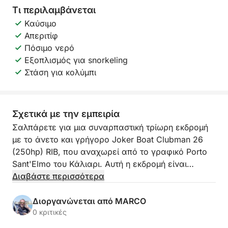
Τι περιλαμβάνεται
Καύσιμο
Απεριτίφ
Πόσιμο νερό
Εξοπλισμός για snorkeling
Στάση για κολύμπι
Σχετικά με την εμπειρία
Σαλπάρετε για μια συναρπαστική τρίωρη εκδρομή
με το άνετο και γρήγορο Joker Boat Clubman 26
(250hp) RIB, που αναχωρεί από το γραφικό Porto
Sant'Elmo του Κάλιαρι. Αυτή η εκδρομή είναι
αφιερωμένη αποκλειστικά στην ανακάλυψη της
Διαβάστε περισσότερα
μαγευτικής Sella del Diavolo (Σέλα του Διαβόλου)
και των κρυμμένων διαμαντιών της.
Διοργανώνεται από MARCO
0 κριτικές
Θα πλεύσετε κατά μήκος της ακτής, θαυμάζοντας