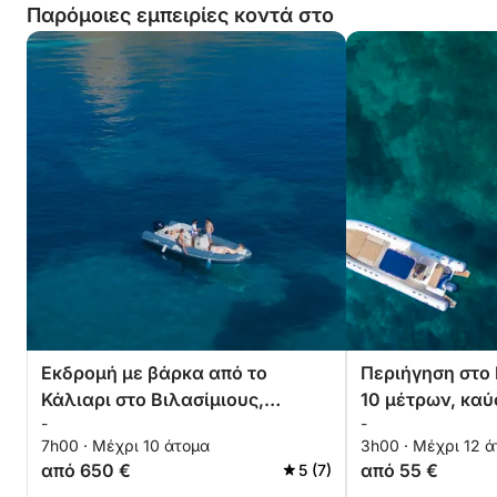
Παρόμοιες εμπειρίες κοντά στο
Εκδρομή με βάρκα από το
Περιήγηση στο 
Κάλιαρι στο Βιλασίμιους,
10 μέτρων, καύ
-
-
ανάμεσα σε όρμους και
συμπεριλαμβάν
7h00 · Μέχρι 10 άτομα
3h00 · Μέχρι 12 
κρυστάλλινη θάλασσα
από 650 €
από 55 €
5 (7)