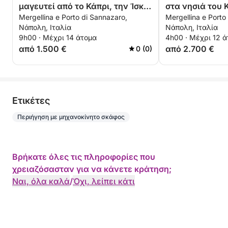
μαγευτεί από το Κάπρι, την Ίσκια
στα νησιά του 
Mergellina e Porto di Sannazaro,
Mergellina e Porto
και την Προτσίντα
Πολυτελής εμπ
Νάπολη, Ιταλία
Νάπολη, Ιταλία
μεταξύ Σορέντο
9h00 · Μέχρι 14 άτομα
4h00 · Μέχρι 12 
από 1.500 €
από 2.700 €
0 (0)
Eτικέτες
Περιήγηση με μηχανοκίνητο σκάφος
Βρήκατε όλες τις πληροφορίες που
χρειαζόσασταν για να κάνετε κράτηση;
Ναι, όλα καλά
/
Όχι, λείπει κάτι