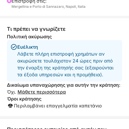
Επιστροφή στις:
επιλογή μεσημεριανού γεύματος σε ένα τυπικό
Mergellina e Porto di Sannazaro, Napoli, Italia
εστιατόριο στην ακτή (το μεσημεριανό γεύμα δεν
περιλαμβάνεται). Η χαλάρωση είναι εγγυημένη με
ένα υπαίθριο ντους.
Τι πρέπει να γνωρίζετε
Πολιτική ακύρωσης
Ευέλικτη
Λάβετε πλήρη επιστροφή χρημάτων αν
ακυρώσετε τουλάχιστον 24 ώρες πριν από
την έναρξη της κράτησής σας (εξαιρούνται
τα έξοδα υπηρεσιών και η προμήθεια).
Δικαίωμα υπαναχώρησης για αυτήν την κράτηση:
Όχι.
Μάθετε περισσότερα
Όροι κράτησης
Περιλαμβάνει επαγγελματία καπετάνιο