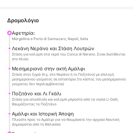
ολοήμερη εκδρομή (περίπου 8 ώρες) είναι ο πιο
αποκλειστικός τρόπος για να θαυμάσετε τα
μαργαριτάρια της ακτής του Αμάλφι.
Δρομολόγιο
Η γρήγορη πλοήγηση θα σας επιτρέψει να
Αφετηρία:
Mergellina e Porto di Sannazaro, Napoli, Italia
θαυμάσετε τα σύμβολα της Θεϊκής Ακτής: από το
διάσημο Conca di Nerano μέχρι το θρυλικό
Λεκάνη Νεράνο και Στάση Λουτρών
Positano, από το ιστορικό Αμάλφι μέχρι τα μαγικά
Στάση για κολύμπι στα νερά του Conca di Nerano. Σνακ διατίθενται
στο πλοίο.
νησιά Li Galli. Θα έχετε αρκετές ευκαιρίες να
απολαύσετε εκτεταμένα διαλείμματα κολύμβησης
Μεσημεριανό στην ακτή Αμάλφι
Στάση στην ξηρά (π.χ. στο Νεράνο ή το Ποζιτάνο) με επιλογή
στους πιο κρυστάλλινους κόλπους.
μεσημεριανού γεύματος σε εστιατόριο (το κόστος του μεσημεριανού
γεύματος δεν περιλαμβάνεται)
Η άνεσή σας είναι ύψιστης σημασίας: θα σας
Ποζιτάνο και Λι Γκάλι
καλωσορίσει στο πλοίο ένα απεριτίφ
Στάση για ιστιοπλοΐα και κολύμπι μπροστά από τα νησιά Li Galli,
καλωσορίσματος και θα σας περιποιηθούν με σνακ
θαυμάζοντας το Ποζιτάνο
και ορεκτικά όλη την ημέρα. Στη διάθεσή σας:
Αμάλφι και Ιστορική Άποψη
απεριόριστα μη αλκοολούχα ποτά (AN) και ένα
Πλεύστε προς το Αμάλφι για να θαυμάσετε την αρχαία Ναυτική
Δημοκρατία από τη θάλασσα
μπουκάλι Prosecco για πρόποση.
Προγραμματίζεται μια στάση στην ακτή με την