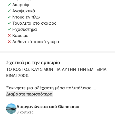
Απεριτίφ
Αναψυκτικά
Ντους εν πλω
Τουαλέτα στο σκάφος
Ηχοσύστημα
Καύσιμο
Αυθεντικό τοπικό γεύμα
Σχετικά με την εμπειρία
ΤΟ ΚΟΣΤΟΣ ΚΑΥΣΙΜΩΝ ΓΙΑ ΑΥΤΗΝ ΤΗΝ ΕΜΠΕΙΡΙΑ
ΕΙΝΑΙ 700€.
Ξεκινήστε μια αξέχαστη μέρα πολυτέλειας,
ταχύτητας και ομορφιάς στον Κόλπο της Νάπολης
Διαβάστε περισσότερα
με το γιοτ μας Sessa Marine C38 / PASSION
MARINE C38 (600hp). Με αναχώρηση από το
Διοργανώνεται από Gianmarco
κομψό λιμάνι της Mergellina (Νάπολη), αυτή η
8 κριτικές