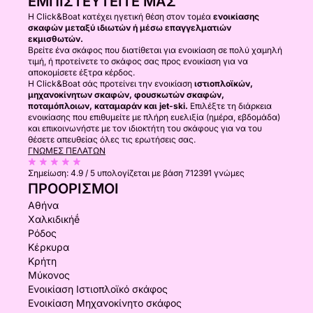
ΕΜΠΙΣΤΕΥΤΕΊΤΕ ΜΑΣ
Η Click&Boat κατέχει ηγετική θέση στον τομέα
ενοικίασης
σκαφών μεταξύ ιδιωτών ή μέσω επαγγελματιών
εκμισθωτών.
Βρείτε ένα σκάφος που διατίθεται για ενοικίαση σε πολύ χαμηλή
τιμή, ή προτείνετε το σκάφος σας προς ενοικίαση για να
αποκομίσετε έξτρα κέρδος.
Η Click&Boat σάς προτείνει την ενοικίαση
ιστιοπλοϊκών,
μηχανοκίνητων σκαφών, φουσκωτών σκαφών,
ποταμόπλοιων, καταμαράν και jet-ski.
Επιλέξτε τη διάρκεια
ενοικίασης που επιθυμείτε με πλήρη ευελιξία (ημέρα, εβδομάδα)
και επικοινωνήστε με τον ιδιοκτήτη του σκάφους για να του
θέσετε απευθείας όλες τις ερωτήσεις σας.
ΓΝΏΜΕΣ ΠΕΛΑΤΏΝ
Σημείωση:
4.9 / 5
υπολογίζεται με βάση 712391 γνώμες
ΠΡΟΟΡΙΣΜΟΊ
Αθήνα
Χαλκιδικήḗ
Ρόδος
Κέρκυρα
Κρήτη
Μύκονος
Ενοικίαση Ιστιοπλοϊκό σκάφος
Ενοικίαση Μηχανοκίνητο σκάφος