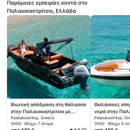
Παρόμοιες εμπειρίες κοντά στο
Παλαιοκαστρίτσα, Ελλάδα
Ιδιωτική απόδραση στη θάλασσα
Θαλάσσιες σπηλ
στην Παλαιοκαστρίτσα με
νερά στην Παλ
Palaiokastritsa, Greece
Palaiokastritsa, G
καπετάνιο
3h00 · Μέχρι 7 άτομα
3h00 · Μέχρι 6 ά
4.9 (3)