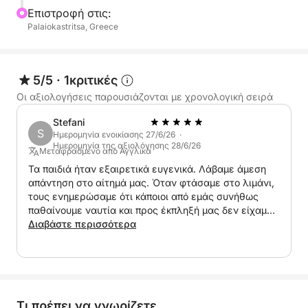
Επιστροφή στις:
Palaiokastritsa, Greece
5/5
·
1κριτικές
Οι αξιολογήσεις παρουσιάζονται με χρονολογική σειρά
Stefani
S
Ημερομηνία ενοικίασης 27/6/26 ·
Ημερομηνία της αξιολόγησης 28/6/26
Μεταφρασμένο από Αγγλικά
Τα παιδιά ήταν εξαιρετικά ευγενικά. Λάβαμε άμεση
απάντηση στο αίτημά μας. Όταν φτάσαμε στο λιμάνι,
τους ενημερώσαμε ότι κάποιοι από εμάς συνήθως
παθαίνουμε ναυτία και προς έκπληξή μας δεν είχαμε
κανένα παράπονο αυτή τη φορά, κάτι που δείχνει
Διαβάστε περισσότερα
πόσο καλοί είναι αυτοί και το σκάφος. Η όλη εμπειρία
ήταν υπέροχη, είδαμε ακόμη και μερικές παραλίες που
δεν αναφέρθηκαν στη λίστα εκδρομών. Υπέροχη
εμπειρία και εξαιρετική εξυπηρέτηση!
Τι πρέπει να γνωρίζετε