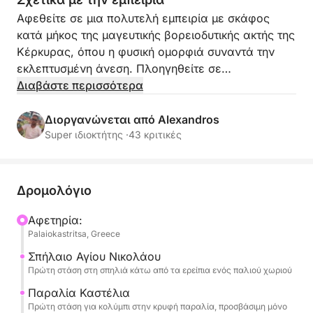
Αφεθείτε σε μια πολυτελή εμπειρία με σκάφος
κατά μήκος της μαγευτικής βορειοδυτικής ακτής της
Κέρκυρας, όπου η φυσική ομορφιά συναντά την
εκλεπτυσμένη άνεση. Πλοηγηθείτε σε
κρυστάλλινα, τιρκουάζ νερά, περνώντας από
Διαβάστε περισσότερα
εντυπωσιακούς βράχους, χρυσές παραλίες και
απομονωμένους όρμους προσβάσιμους μόνο από
Διοργανώνεται από Alexandros
τη θάλασσα. Χαλαρώστε στο σκάφος με στυλ,
Super ιδιοκτήτης ·
43 κριτικές
απολαμβάνοντας το απαλό θαλασσινό αεράκι, την
πανοραμική θέα και μια αίσθηση απόλυτης
ιδιωτικότητας και ηρεμίας. Αυτό το αποκλειστικό
Δρομολόγιο
ταξίδι προσφέρει έναν εξαιρετικό τρόπο να
εξερευνήσετε την πιο παρθένα ακτογραμμή της
Αφετηρία:
Palaiokastritsa, Greece
Κέρκυρας: ιδανικό για όσους αναζητούν
κομψότητα, χαλάρωση και αξέχαστες στιγμές στο
Σπήλαιο Αγίου Νικολάου
Ιόνιο Πέλαγος.
Πρώτη στάση στη σπηλιά κάτω από τα ερείπια ενός παλιού χωριού
Παραλία Καστέλια
Πρώτη στάση για κολύμπι στην κρυφή παραλία, προσβάσιμη μόνο