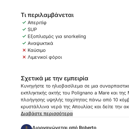
Τι περιλαμβάνεται
Απεριτίφ
SUP
Εξοπλισμός για snorkeling
Αναψυκτικά
Καύσιμο
Λιμενικοί φόροι
Σχετικά με την εμπειρία
Κυνηγήστε το ηλιοβασίλεμα σε μια συναρπαστική
εκπληκτικής ακτής του Polignano a Mare και της
πλοήγησης υψηλής ταχύτητας πάνω από 10 κόμ
κρυστάλλινα νερά της Απουλίας και δείτε την 
ήλιος δύει με μια λαμπάδα χρώματος.
Διαβάστε περισσότερα
Αυτή η περιήγηση στο ηλιοβασίλεμα διάρκειας 
Διοργανώνεται από Roberto