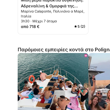
Μισή μέρα παράκτια συγκίνηση:
Αδρεναλίνη & Ομορφιά της
Μαρίνα Calaponte, Πολινιάνο α Μαρέ,
Απουλίας
Ιταλία
3h30 · Μέχρι 7 άτομα
από 718 €
5 (2)
Παρόμοιες εμπειρίες κοντά στο Polign