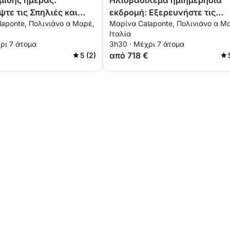
μισής ημέρας:
Ηλιοβασίλεμα ημιημερήσια
τε τις Σπηλιές και
εκδρομή: Εξερευνήστε τις
aponte, Πολινιάνο α Μαρέ,
Μαρίνα Calaponte, Πολινιάνο α Μ
ους Polignano a Mare &
σπηλιές και τους όρμους του
Ιταλία
Polignano a Mare & Monopoli
ρι 7 άτομα
3h30 · Μέχρι 7 άτομα
€
από 718 €
5 (2)