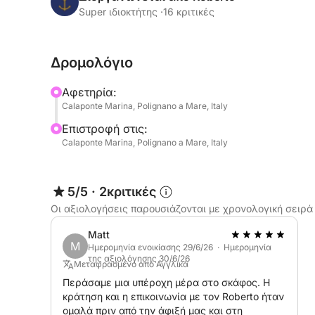
διαδρομές:
Super ιδιοκτήτης ·
16 κριτικές
Βόρεια Ακτή: Εξερευνήστε εντυπωσιακούς βυθού
Δρομολόγιο
South Coast: Ανακαλύψτε απομονωμένους κολπί
κρυμμένες σπηλιές, όλα λουσμένα στο χρυσό φω
Αφετηρία:
Calaponte Marina, Polignano a Mare, Italy
Κάντε διαλείμματα στη διαδρομή για να κολυμπ
Επιστροφή στις:
αναπνευστήρα και να δοκιμάσετε το Stand Up Pad
Calaponte Marina, Polignano a Mare, Italy
και αναζωογονητική εμπειρία στο νερό. Και για 
απολαύστε ένα νόστιμο απεριτίφ εν πλω με:
5/5
·
2κριτικές
- Σνακ: Ταράλι, πατατάκια, ελιές
Οι αξιολογήσεις παρουσιάζονται με χρονολογική σειρά
- Ποτά: Νερό, Coca-Cola, σόδα πορτοκαλιού κα
Matt
M
Το σκάφος σας είναι εξοπλισμένο τόσο για ταχύ
Ημερομηνία ενοικίασης 29/6/26 · Ημερομηνία
της αξιολόγησης 30/6/26
- Γυροσκοπικοί σταθεροποιητές για ομαλή οδήγ
Μεταφρασμένο από Αγγλικά
- Στην τιμή περιλαμβάνονται καπετάνιος και κα
Περάσαμε μια υπέροχη μέρα στο σκάφος. Η
κράτηση και η επικοινωνία με τον Roberto ήταν
ομαλά πριν από την άφιξή μας και στη