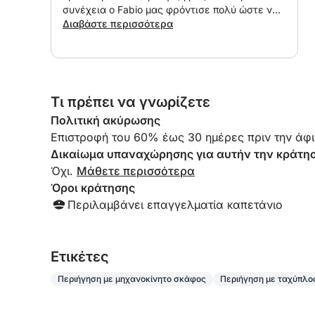
Γιατί θα το λατρέψετε:
συνέχεια ο Fabio μας φρόντισε πολύ ώστε να
- Γεμάτη αδρεναλίνη περιήγηση υψηλής ταχύτη
έχουμε μια υπέροχη μέρα στο πλοίο. Το
Διαβάστε περισσότερα
- Εκπληκτική θέα στο ηλιοβασίλεμα κατά μήκος 
συνιστώ ανεπιφύλακτα.
- Δραστηριότητες όπως SUP, κολύμβηση με ανα
- Χαλαρώστε με ένα απεριτίφ καθώς ο ήλιος δύ
- Ιδανικό για όσους αναζητούν τη συγκίνηση και
Τι πρέπει να γνωρίζετε
Επιπλέον:
Πολιτική ακύρωσης
- Δεν περιλαμβάνεται λιμενικός φόρος – 10 € 
Επιστροφή του 60% έως 30 ημέρες πριν την άφι
- Περιλαμβάνονται καπετάνιος και καύσιμα
Δικαίωμα υπαναχώρησης για αυτήν την κράτη
Όχι.
Μάθετε περισσότερα
Κλείστε τώρα το Sunset Adrenaline Rush για μια
Όροι κράτησης
το πιο όμορφο ηλιοβασίλεμα πάνω από την ακτ
Περιλαμβάνει επαγγελματία καπετάνιο
Eτικέτες
Περιήγηση με μηχανοκίνητο σκάφος
Περιήγηση με ταχύπλο