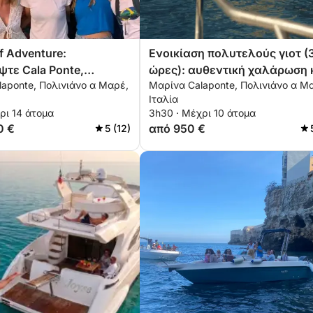
of Adventure:
Ενοικίαση πολυτελούς γιοτ (
τε Cala Ponte,
ώρες): αυθεντική χαλάρωση 
aponte, Πολινιάνο α Μαρέ,
Μαρίνα Calaponte, Πολινιάνο α Μ
 a Mare και Monopoli
απουλιανό στιλ
Ιταλία
ρι 14 άτομα
3h30 · Μέχρι 10 άτομα
0 €
από 950 €
5 (12)