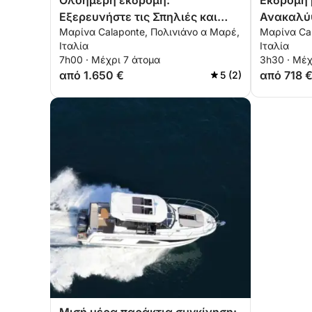
Ολοήμερη εκδρομή:
Εκδρομή 
Εξερευνήστε τις Σπηλιές και
Ανακαλύψ
Μαρίνα Calaponte, Πολινιάνο α Μαρέ,
Μαρίνα Cal
τους όρμους Polignano a Mare &
τους όρμ
Ιταλία
Ιταλία
Monopoli
Monopoli
7h00 · Μέχρι 7 άτομα
3h30 · Μέχ
από 1.650 €
από 718 
5 (2)