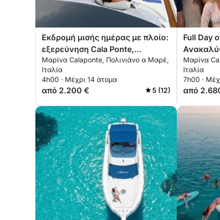
Εκδρομή μισής ημέρας με πλοίο:
Full Day 
εξερεύνηση Cala Ponte,
Ανακαλύψ
Μαρίνα Calaponte, Πολινιάνο α Μαρέ,
Μαρίνα Cal
Polignano και Monopoli
Polignano
Ιταλία
Ιταλία
4h00 · Μέχρι 14 άτομα
7h00 · Μέχ
από 2.200 €
από 2.68
5 (12)