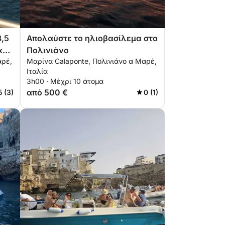
3,5
Απολαύστε το ηλιοβασίλεμα στο
και
Πολινιάνο
αρέ,
Μαρίνα Calaponte, Πολινιάνο α Μαρέ,
Ιταλία
3h00 · Μέχρι 10 άτομα
από 500 €
5 (3)
0 (1)