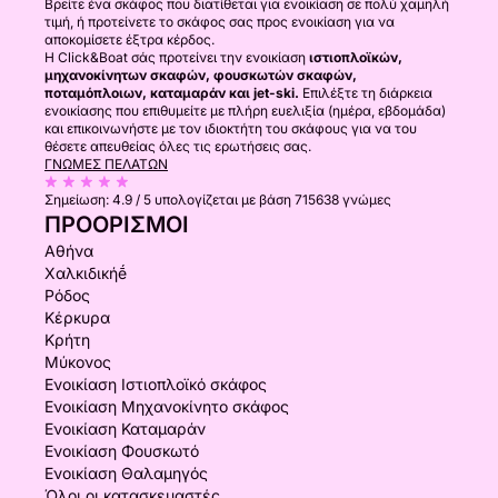
Βρείτε ένα σκάφος που διατίθεται για ενοικίαση σε πολύ χαμηλή
τιμή, ή προτείνετε το σκάφος σας προς ενοικίαση για να
αποκομίσετε έξτρα κέρδος.
Η Click&Boat σάς προτείνει την ενοικίαση
ιστιοπλοϊκών,
μηχανοκίνητων σκαφών, φουσκωτών σκαφών,
ποταμόπλοιων, καταμαράν και jet-ski.
Επιλέξτε τη διάρκεια
ενοικίασης που επιθυμείτε με πλήρη ευελιξία (ημέρα, εβδομάδα)
και επικοινωνήστε με τον ιδιοκτήτη του σκάφους για να του
θέσετε απευθείας όλες τις ερωτήσεις σας.
ΓΝΏΜΕΣ ΠΕΛΑΤΏΝ
Σημείωση:
4.9 / 5
υπολογίζεται με βάση 715638 γνώμες
ΠΡΟΟΡΙΣΜΟΊ
Αθήνα
Χαλκιδικήḗ
Ρόδος
Κέρκυρα
Κρήτη
Μύκονος
Ενοικίαση Ιστιοπλοϊκό σκάφος
Ενοικίαση Μηχανοκίνητο σκάφος
Ενοικίαση Καταμαράν
Ενοικίαση Φουσκωτό
Ενοικίαση Θαλαμηγός
Όλοι οι κατασκευαστές