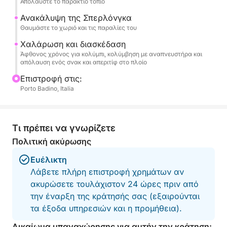
Απολαύστε το παράκτιο τοπίο
υπάρξει μια στάση για να θαυμάσουμε την
υποβλητική Σπηλιά Ατσούρα της Γκαέτα, όπου το
Ανακάλυψη της Σπερλόνγκα
παιχνίδι του φωτός δημιουργεί μαγικές
Θαυμάστε το χωριό και τις παραλίες του
ατμόσφαιρες.
Χαλάρωση και διασκέδαση
Άφθονος χρόνος για κολύμπι, κολύμβηση με αναπνευστήρα και
απόλαυση ενός σνακ και απεριτίφ στο πλοίο
Στη συνέχεια, θα κατευθυνθούμε προς τη γραφική
Σπερλόνγκα, ένα παραθαλάσσιο χωριό
Επιστροφή στις:
φωλιασμένο στον βράχο, διάσημο για τις παραλίες
Porto Badino, Italia
του και τη Βίλα του Τιβέριου. Κάθε στάση θα είναι
μια ευκαιρία να βουτήξετε σε μια διάφανη
θάλασσα και να απολαύσετε την ηρεμία και την
Τι πρέπει να γνωρίζετε
ομορφιά αυτών των μοναδικών τόπων. Μπορείτε
Πολιτική ακύρωσης
να αφιερωθείτε στο snorkeling και να
Ευέλικτη
εξερευνήσετε βυθούς πλούσιους σε ζωή,
Λάβετε πλήρη επιστροφή χρημάτων αν
ανακαλύπτοντας τη θαλάσσια βιοποικιλότητα.
ακυρώσετε τουλάχιστον 24 ώρες πριν από
την έναρξη της κράτησής σας (εξαιρούνται
Στο πλοίο, κάθε λεπτομέρεια έχει σχεδιαστεί για τη
τα έξοδα υπηρεσιών και η προμήθεια).
μέγιστη άνεση και απόλαυση. Θα έχετε
στερεοφωνικό για την αγαπημένη σας μουσική και
Δικαίωμα υπαναχώρησης για αυτήν την κράτηση: