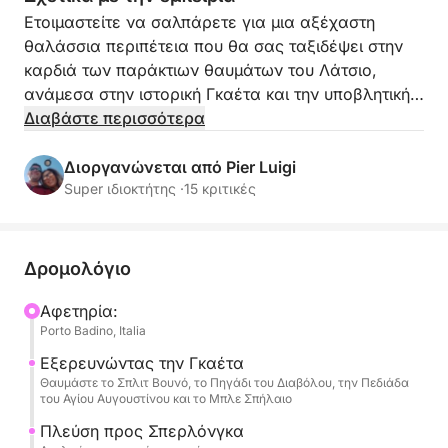
Ετοιμαστείτε να σαλπάρετε για μια αξέχαστη
θαλάσσια περιπέτεια που θα σας ταξιδέψει στην
καρδιά των παράκτιων θαυμάτων του Λάτσιο,
ανάμεσα στην ιστορική Γκαέτα και την υποβλητική
Σπερλόνγκα! Ξεκινώντας από το Πόρτο Μπαντίνο,
Διαβάστε περισσότερα
θα επιβιβαστείτε στο ευέλικτο και άνετο Gommone
Master 640 με 150 ίππους, για ένα αποκλειστικό
Διοργανώνεται από Pier Luigi
ταξίδι μέσα από κρυμμένους όρμους, θαλάσσιες
Super ιδιοκτήτης ·
15 κριτικές
σπηλιές και εκπληκτική θέα.
Η πλοήγηση μας θα σας οδηγήσει πρώτα προς τις
Δρομολόγιο
μαγευτικές ακτές της Γκαέτα. Θα θαυμάσουμε την
επιβλητική Φαλέζια ντελα Μοντάνια Σπακάτα, με
Αφετηρία:
Porto Badino, Italia
τους θρύλους της και τις φυσικές ρωγμές της που
βυθίζονται στο γαλάζιο. Θα εξερευνήσουμε το
Εξερευνώντας την Γκαέτα
μυστηριώδες Πότσο ντελ Ντιαβόλο και θα
Θαυμάστε το Σπλιτ Βουνό, το Πηγάδι του Διαβόλου, την Πεδιάδα
του Αγίου Αυγουστίνου και το Μπλε Σπήλαιο
μαγευτούμε από την ομορφιά της Πιάνα ντι
Σαντ'Αγκοστίνο, με τις χρυσές παραλίες της. Θα
Πλεύση προς Σπερλόνγκα