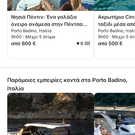
Νησιά Πόντιν: Ένα γαλάζιο
Ακρωτήριο Circ
όνειρο ανάμεσα στην Πόντσα
ταξίδι μέσα απ
Porto Badino, Ιταλία
Porto Badino, Ιταλ
και την Παλμαρόλα
θρύλους
9h00 · Μέχρι 5 άτομα
9h00 · Μέχρι 5 ά
από 600 €
από 500 €
0 (0)
Παρόμοιες εμπειρίες κοντά στο Porto Badino,
Ιταλία