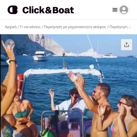
Αρχική
/
Τι να κάνεις
/
Περιήγηση με μηχανοκίνητο σκάφος
/
Περιήγηση με μ