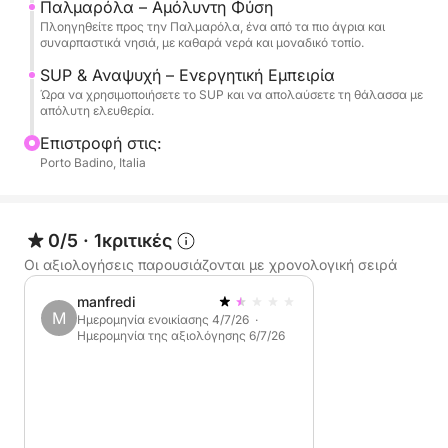
Παλμαρόλα – Αμόλυντη Φύση
Πλοηγηθείτε προς την Παλμαρόλα, ένα από τα πιο άγρια και
Στο σκάφος, θα βρείτε αναψυκτικά, νερό και σνακ
συναρπαστικά νησιά, με καθαρά νερά και μοναδικό τοπίο.
για να συνοδεύσετε την ημέρα σας σε μια απλή και
SUP & Αναψυχή – Ενεργητική Εμπειρία
ευχάριστη ατμόσφαιρα.
Ώρα να χρησιμοποιήσετε το SUP και να απολαύσετε τη θάλασσα με
απόλυτη ελευθερία.
Η εκδρομή διαρκεί από τις 9:00 π.μ. έως τις 7:00
Επιστροφή στις:
μ.μ. και είναι διαθέσιμη στα ιταλικά και τα αγγλικά.
Porto Badino, Italia
Ο καπετάνιος κοστίζει 200 €, πληρωτέα στο λιμάνι.
Τα καύσιμα δεν περιλαμβάνονται και ποικίλλουν
0/5
·
1κριτικές
ανάλογα με το δρομολόγιο.
Οι αξιολογήσεις παρουσιάζονται με χρονολογική σειρά
Μια ιδανική εμπειρία για όσους θέλουν να
manfredi
M
ανακαλύψουν την Πόντσα και την Παλμαρόλα με
Ημερομηνία ενοικίασης 4/7/26 ·
Ημερομηνία της αξιολόγησης 6/7/26
αυθεντικό τρόπο, με άνεση και ελευθερία.