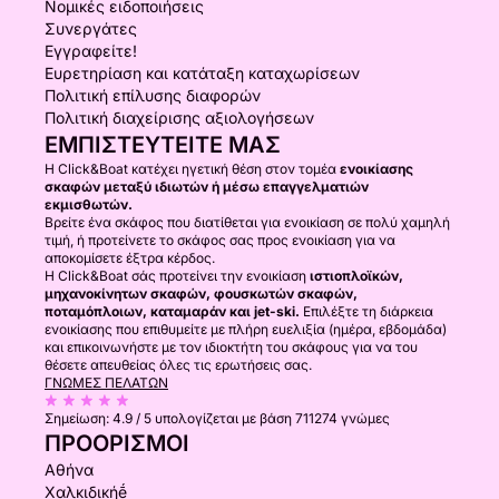
Νομικές ειδοποιήσεις
Συνεργάτες
Εγγραφείτε!
Ευρετηρίαση και κατάταξη καταχωρίσεων
Πολιτική επίλυσης διαφορών
Πολιτική διαχείρισης αξιολογήσεων
ΕΜΠΙΣΤΕΥΤΕΊΤΕ ΜΑΣ
Η Click&Boat κατέχει ηγετική θέση στον τομέα
ενοικίασης
σκαφών μεταξύ ιδιωτών ή μέσω επαγγελματιών
εκμισθωτών.
Βρείτε ένα σκάφος που διατίθεται για ενοικίαση σε πολύ χαμηλή
τιμή, ή προτείνετε το σκάφος σας προς ενοικίαση για να
αποκομίσετε έξτρα κέρδος.
Η Click&Boat σάς προτείνει την ενοικίαση
ιστιοπλοϊκών,
μηχανοκίνητων σκαφών, φουσκωτών σκαφών,
ποταμόπλοιων, καταμαράν και jet-ski.
Επιλέξτε τη διάρκεια
ενοικίασης που επιθυμείτε με πλήρη ευελιξία (ημέρα, εβδομάδα)
και επικοινωνήστε με τον ιδιοκτήτη του σκάφους για να του
θέσετε απευθείας όλες τις ερωτήσεις σας.
ΓΝΏΜΕΣ ΠΕΛΑΤΏΝ
Σημείωση:
4.9 / 5
υπολογίζεται με βάση 711274 γνώμες
ΠΡΟΟΡΙΣΜΟΊ
Αθήνα
Χαλκιδικήḗ