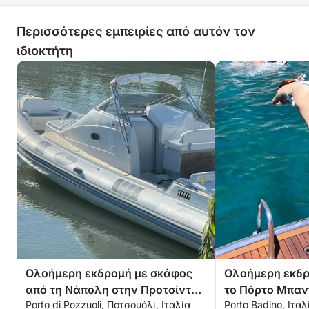
Περισσότερες εμπειρίες από αυτόν τον
ιδιοκτήτη
Ολοήμερη εκδρομή με σκάφος
Ολοήμερη εκδρ
από τη Νάπολη στην Προτσίντα
το Πόρτο Μπαν
Porto di Pozzuoli, Ποτσουόλι, Ιταλία
Porto Badino, Ιταλ
και την Ίσκια
και την Παλμα