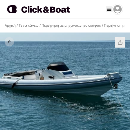
Αρχική
/
Τι να κάνεις
/
Περιήγηση με μηχανοκίνητο σκάφος
/
Περιήγηση με μ