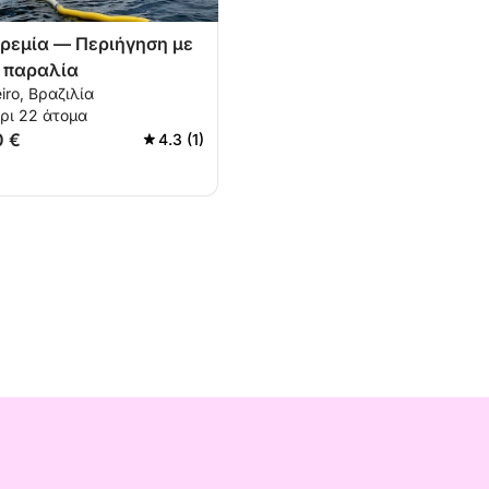
ρεμία — Περιήγηση με
ν παραλία
iro, Βραζιλία
ρι 22 άτομα
0 €
4.3 (1)