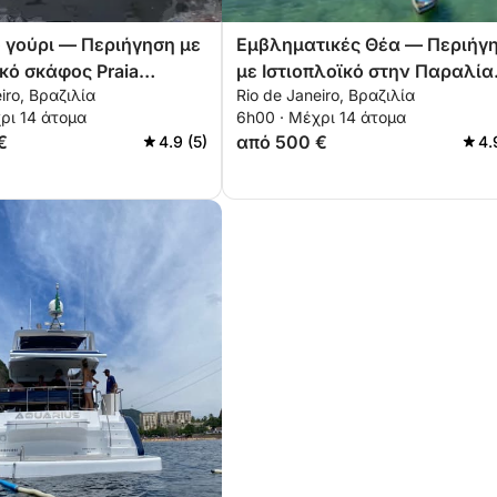
 γούρι — Περιήγηση με
Εμβληματικές Θέα — Περιήγ
κό σκάφος Praia
με Ιστιοπλοϊκό στην Παραλία
iro, Βραζιλία
Rio de Janeiro, Βραζιλία
 & Urca
Κοπακαμπάνα
ρι 14 άτομα
6h00 · Μέχρι 14 άτομα
€
από 500 €
4.9 (5)
4.