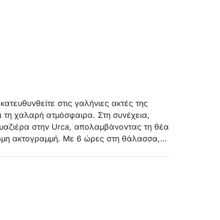
κατευθυνθείτε στις γαλήνιες ακτές της
ι τη χαλαρή ατμόσφαιρα. Στη συνέχεια,
ρουαζιέρα στην Urca, απολαμβάνοντας τη θέα
ρωμη ακτογραμμή. Με 6 ώρες στη θάλασσα,
α κολυμπήσετε και να αναζωογονηθείτε.
ς ξεναγεί ένας ντόπιος φίλος — χαλαρές,
ουμε πέρα από τις συνηθισμένες τουριστικές
ά των ακτών της Βραζιλίας. Ελάτε για τη