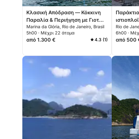
Κλασική Απόδραση — Κόκκινη
Παράκτιο
Παραλία & Περιήγηση με Γιοτ
ιστιοπλοϊ
Marina da Glória, Rio de Janeiro, Brasil
Rio de Jane
Urca
Vermelha
5h00 · Μέχρι 22 άτομα
6h00 · Μέχ
από 1.300 €
από 500 
4.3 (1)