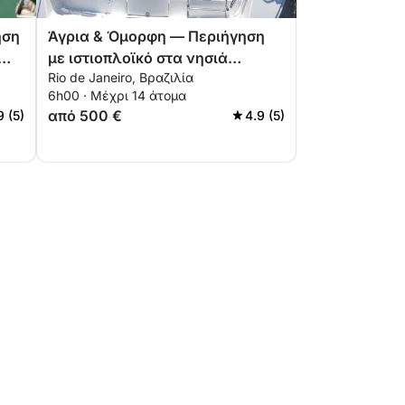
ηση
Άγρια & Όμορφη — Περιήγηση
με ιστιοπλοϊκό στα νησιά
Rio de Janeiro, Βραζιλία
Cagarras
6h00 · Μέχρι 14 άτομα
από 500 €
9 (5)
4.9 (5)