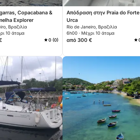
garras, Copacabana &
Απόδραση στην Praia do Forte
melha Explorer
Urca
iro, Βραζιλία
Rio de Janeiro, Βραζιλία
ρι 10 άτομα
6h00 · Μέχρι 10 άτομα
€
από 300 €
0 (0)