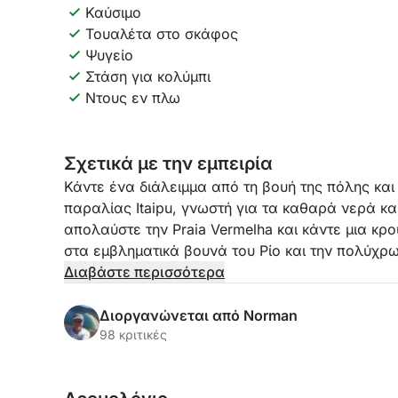
Καύσιμο
Τουαλέτα στο σκάφος
Ψυγείο
Στάση για κολύμπι
Ντους εν πλω
Σχετικά με την εμπειρία
Κάντε ένα διάλειμμα από τη βουή της πόλης και 
παραλίας Itaipu, γνωστή για τα καθαρά νερά κα
απολαύστε την Praia Vermelha και κάντε μια κ
στα εμβληματικά βουνά του Ρίο και την πολύχ
θα έχετε άφθονο χρόνο για να εξερευνήσετε, ν
Διαβάστε περισσότερα
Οι εκδρομές μας με σκάφος μοιάζουν σαν να σα
Διοργανώνεται από Norman
φιλόξενες και πλήρως εξατομικευμένες. Πηγαίν
98 κριτικές
στάσεις για να προσφέρουμε πραγματική ομορφι
θέα, μείνετε για την ατμόσφαιρα.