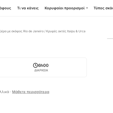
κάφους
Τι να κάνεις
Κορυφαίοι προορισμοί
Τύπος σκά
ιέρα με σκάφος Rio de Janeiro
/
Κρυφές ακτές Itaipu & Urca
6h00
ΔΙΑΡΚΕΙΑ
αλλικά
·
Μάθετε περισσότερα