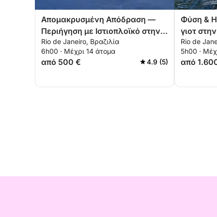
Απομακρυσμένη Απόδραση —
Φύση & Η
Περιήγηση με Ιστιοπλοϊκό στην
γιοτ στη
Rio de Janeiro, Βραζιλία
Rio de Jane
Παραλία Itaipu
6h00 · Μέχρι 14 άτομα
5h00 · Μέχ
από 500 €
από 1.60
4.9 (5)